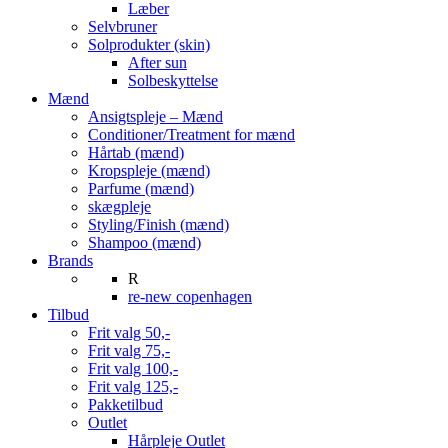
Læber
Selvbruner
Solprodukter (skin)
After sun
Solbeskyttelse
Mænd
Ansigtspleje – Mænd
Conditioner/Treatment for mænd
Hårtab (mænd)
Kropspleje (mænd)
Parfume (mænd)
skægpleje
Styling/Finish (mænd)
Shampoo (mænd)
Brands
R
re-new copenhagen
Tilbud
Frit valg 50,-
Frit valg 75,-
Frit valg 100,-
Frit valg 125,-
Pakketilbud
Outlet
Hårpleje Outlet