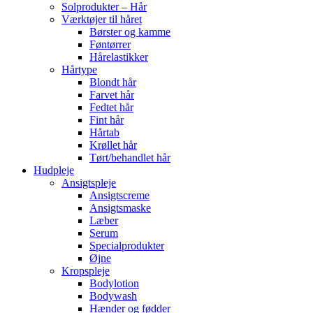
Solprodukter – Hår
Værktøjer til håret
Børster og kamme
Føntørrer
Hårelastikker
Hårtype
Blondt hår
Farvet hår
Fedtet hår
Fint hår
Hårtab
Krøllet hår
Tørt/behandlet hår
Hudpleje
Ansigtspleje
Ansigtscreme
Ansigtsmaske
Læber
Serum
Specialprodukter
Øjne
Kropspleje
Bodylotion
Bodywash
Hænder og fødder