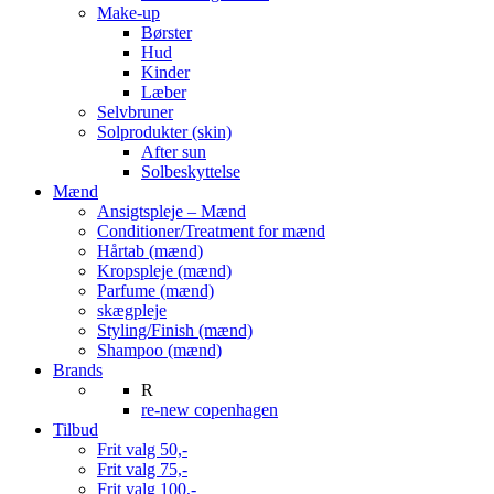
Make-up
Børster
Hud
Kinder
Læber
Selvbruner
Solprodukter (skin)
After sun
Solbeskyttelse
Mænd
Ansigtspleje – Mænd
Conditioner/Treatment for mænd
Hårtab (mænd)
Kropspleje (mænd)
Parfume (mænd)
skægpleje
Styling/Finish (mænd)
Shampoo (mænd)
Brands
R
re-new copenhagen
Tilbud
Frit valg 50,-
Frit valg 75,-
Frit valg 100,-