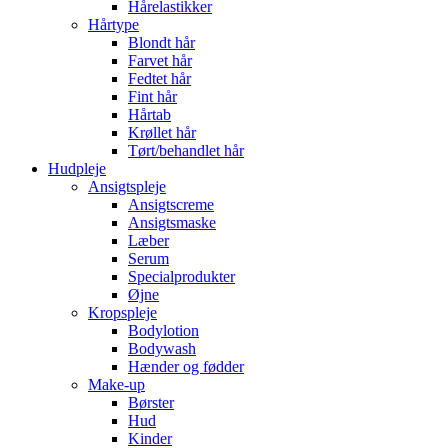
Hårelastikker
Hårtype
Blondt hår
Farvet hår
Fedtet hår
Fint hår
Hårtab
Krøllet hår
Tørt/behandlet hår
Hudpleje
Ansigtspleje
Ansigtscreme
Ansigtsmaske
Læber
Serum
Specialprodukter
Øjne
Kropspleje
Bodylotion
Bodywash
Hænder og fødder
Make-up
Børster
Hud
Kinder