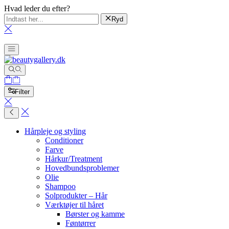
Hvad leder du efter?
Ryd
Filter
Hårpleje og styling
Conditioner
Farve
Hårkur/Treatment
Hovedbundsproblemer
Olie
Shampoo
Solprodukter – Hår
Værktøjer til håret
Børster og kamme
Føntørrer