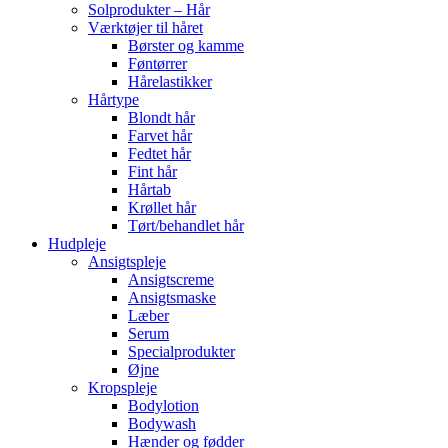
Solprodukter – Hår
Værktøjer til håret
Børster og kamme
Føntørrer
Hårelastikker
Hårtype
Blondt hår
Farvet hår
Fedtet hår
Fint hår
Hårtab
Krøllet hår
Tørt/behandlet hår
Hudpleje
Ansigtspleje
Ansigtscreme
Ansigtsmaske
Læber
Serum
Specialprodukter
Øjne
Kropspleje
Bodylotion
Bodywash
Hænder og fødder