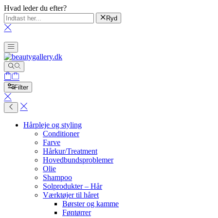
Hvad leder du efter?
Ryd
Filter
Hårpleje og styling
Conditioner
Farve
Hårkur/Treatment
Hovedbundsproblemer
Olie
Shampoo
Solprodukter – Hår
Værktøjer til håret
Børster og kamme
Føntørrer