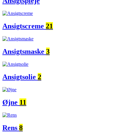
Ansigtspleje
Ansigtscreme
21
Ansigtsmaske
3
Ansigtsolie
2
Øjne
11
Rens
8