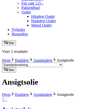
Frit valg 125,-
Pakketilbud
Outlet
Hårpleje Outlet
Hudpleje Outlet
Mænd Outlet
Nyheder
Bestsellers
Filter
Viser 2 resultater
Hjem
Hudpleje
Ansigtspleje
Ansigtsolie
Filter
Ansigtsolie
Hjem
Hudpleje
Ansigtspleje
Ansigtsolie