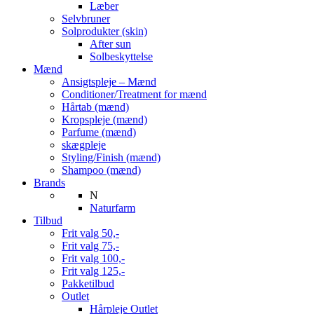
Læber
Selvbruner
Solprodukter (skin)
After sun
Solbeskyttelse
Mænd
Ansigtspleje – Mænd
Conditioner/Treatment for mænd
Hårtab (mænd)
Kropspleje (mænd)
Parfume (mænd)
skægpleje
Styling/Finish (mænd)
Shampoo (mænd)
Brands
N
Naturfarm
Tilbud
Frit valg 50,-
Frit valg 75,-
Frit valg 100,-
Frit valg 125,-
Pakketilbud
Outlet
Hårpleje Outlet