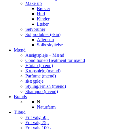
Make-up
Børster
Hud
Kinder
Læber
Selvbruner
Solprodukter (skin)
After sun
Solbeskyttelse
Mænd
Ansigtspleje – Mænd
Conditioner/Treatment for mænd
Hårtab (mænd)
Kropspleje (mænd)
Parfume (mænd)
skægpleje
Styling/Finish (mænd)
Shampoo (mænd)
Brands
N
Naturfarm
Tilbud
Frit valg 50,-
Frit valg 75,-
Frit valg 100,-