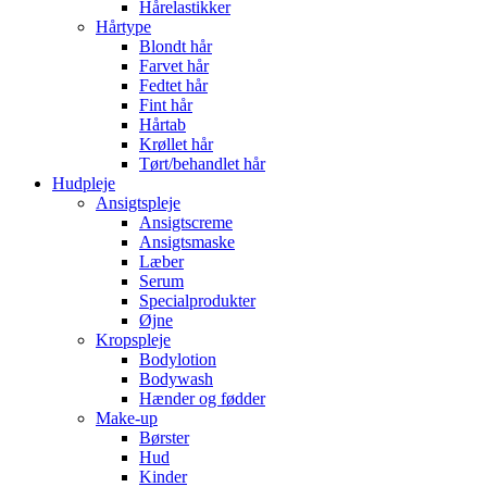
Hårelastikker
Hårtype
Blondt hår
Farvet hår
Fedtet hår
Fint hår
Hårtab
Krøllet hår
Tørt/behandlet hår
Hudpleje
Ansigtspleje
Ansigtscreme
Ansigtsmaske
Læber
Serum
Specialprodukter
Øjne
Kropspleje
Bodylotion
Bodywash
Hænder og fødder
Make-up
Børster
Hud
Kinder