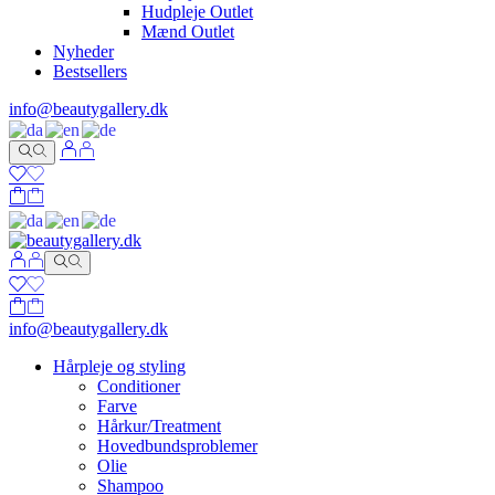
Hudpleje Outlet
Mænd Outlet
Nyheder
Bestsellers
info@beautygallery.dk
info@beautygallery.dk
Hårpleje og styling
Conditioner
Farve
Hårkur/Treatment
Hovedbundsproblemer
Olie
Shampoo