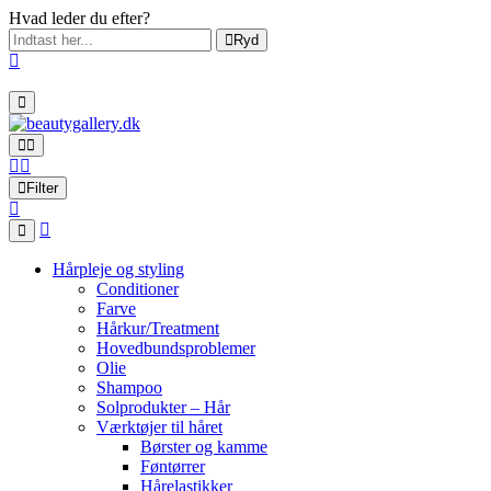
Hvad leder du efter?
Ryd
Filter
Hårpleje og styling
Conditioner
Farve
Hårkur/Treatment
Hovedbundsproblemer
Olie
Shampoo
Solprodukter – Hår
Værktøjer til håret
Børster og kamme
Føntørrer
Hårelastikker