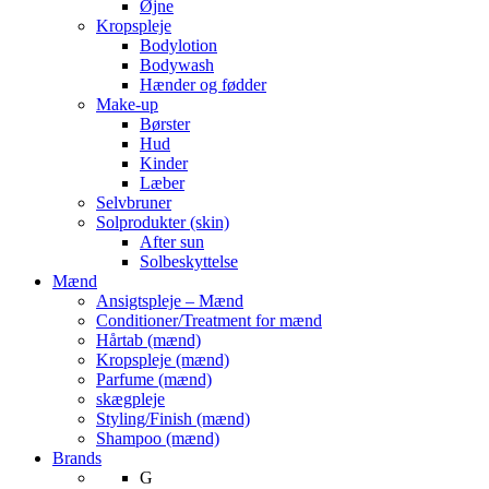
Øjne
Kropspleje
Bodylotion
Bodywash
Hænder og fødder
Make-up
Børster
Hud
Kinder
Læber
Selvbruner
Solprodukter (skin)
After sun
Solbeskyttelse
Mænd
Ansigtspleje – Mænd
Conditioner/Treatment for mænd
Hårtab (mænd)
Kropspleje (mænd)
Parfume (mænd)
skægpleje
Styling/Finish (mænd)
Shampoo (mænd)
Brands
G