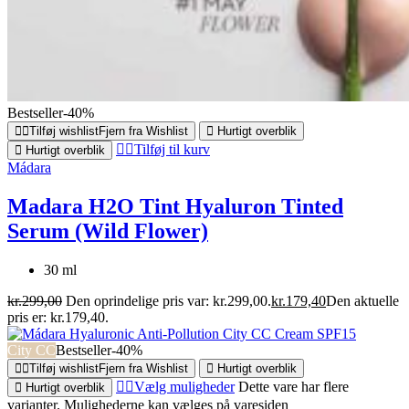
Bestseller
-40%
Tilføj wishlist
Fjern fra Wishlist
Hurtigt overblik
Tilføj til kurv
Hurtigt overblik
Mádara
Madara H2O Tint Hyaluron Tinted
Serum (Wild Flower)
30 ml
kr.
299,00
Den oprindelige pris var: kr.299,00.
kr.
179,40
Den aktuelle
pris er: kr.179,40.
City CC
Bestseller
-40%
Tilføj wishlist
Fjern fra Wishlist
Hurtigt overblik
Vælg muligheder
Dette vare har flere
Hurtigt overblik
varianter. Mulighederne kan vælges på varesiden