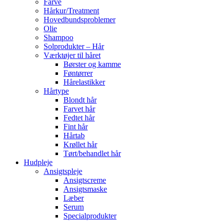
Farve
Hårkur/Treatment
Hovedbundsproblemer
Olie
Shampoo
Solprodukter – Hår
Værktøjer til håret
Børster og kamme
Føntørrer
Hårelastikker
Hårtype
Blondt hår
Farvet hår
Fedtet hår
Fint hår
Hårtab
Krøllet hår
Tørt/behandlet hår
Hudpleje
Ansigtspleje
Ansigtscreme
Ansigtsmaske
Læber
Serum
Specialprodukter