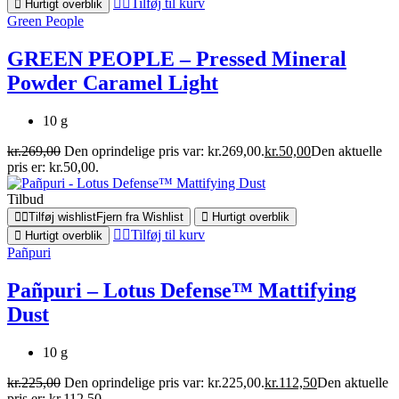
Tilføj til kurv
Hurtigt overblik
Green People
GREEN PEOPLE – Pressed Mineral
Powder Caramel Light
10 g
kr.
269,00
Den oprindelige pris var: kr.269,00.
kr.
50,00
Den aktuelle
pris er: kr.50,00.
Tilbud
Tilføj wishlist
Fjern fra Wishlist
Hurtigt overblik
Tilføj til kurv
Hurtigt overblik
Pañpuri
Pañpuri – Lotus Defense™ Mattifying
Dust
10 g
kr.
225,00
Den oprindelige pris var: kr.225,00.
kr.
112,50
Den aktuelle
pris er: kr.112,50.