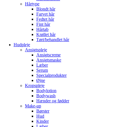
Hårtype
Blondt hår
Farvet hår
Fedtet hår
Fint hår
Hårtab
Krøllet hår
Tørt/behandlet hår
Hudpleje
Ansigtspleje
Ansigtscreme
Ansigtsmaske
Læber
Serum
Specialprodukter
Øjne
Kropspleje
Bodylotion
Bodywash
Hænder og fødder
Make-up
Børster
Hud
Kinder
Læber