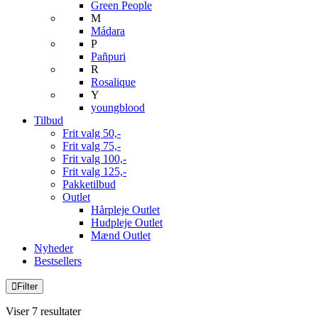
Green People
M
Mádara
P
Pañpuri
R
Rosalique
Y
youngblood
Tilbud
Frit valg 50,-
Frit valg 75,-
Frit valg 100,-
Frit valg 125,-
Pakketilbud
Outlet
Hårpleje Outlet
Hudpleje Outlet
Mænd Outlet
Nyheder
Bestsellers
Filter
Viser 7 resultater