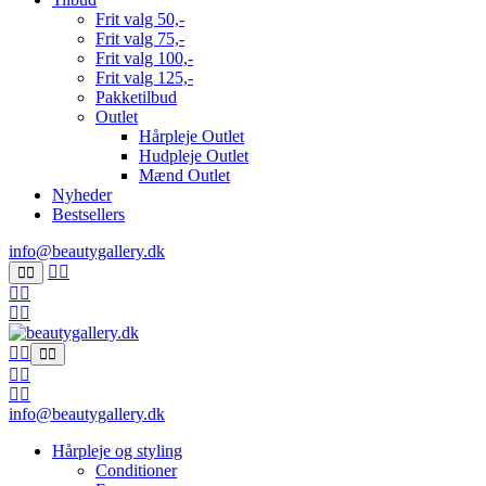
Frit valg 50,-
Frit valg 75,-
Frit valg 100,-
Frit valg 125,-
Pakketilbud
Outlet
Hårpleje Outlet
Hudpleje Outlet
Mænd Outlet
Nyheder
Bestsellers
info@beautygallery.dk
info@beautygallery.dk
Hårpleje og styling
Conditioner