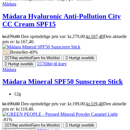
Mádara
Mádara Hyaluronic Anti-Pollution City
CC Cream SPF15
kr.
279,00
Den oprindelige pris var: kr.279,00.
kr.
167,40
Den aktuelle
pris er: kr.167,40.
SPF
Bestseller
-40%
Tilføj wishlist
Fjern fra Wishlist
Hurtigt overblik
Tilføj til kurv
Hurtigt overblik
Mádara
Mádara Mineral SPF50 Sunscreen Stick
12g
kr.
199,00
Den oprindelige pris var: kr.199,00.
kr.
119,40
Den aktuelle
pris er: kr.119,40.
-81%
Tilføj wishlist
Fjern fra Wishlist
Hurtigt overblik