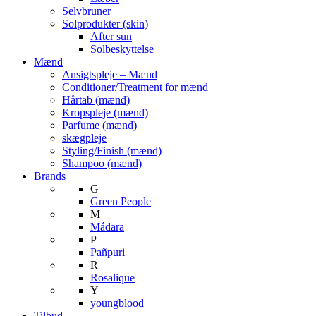
Selvbruner
Solprodukter (skin)
After sun
Solbeskyttelse
Mænd
Ansigtspleje – Mænd
Conditioner/Treatment for mænd
Hårtab (mænd)
Kropspleje (mænd)
Parfume (mænd)
skægpleje
Styling/Finish (mænd)
Shampoo (mænd)
Brands
G
Green People
M
Mádara
P
Pañpuri
R
Rosalique
Y
youngblood
Tilbud