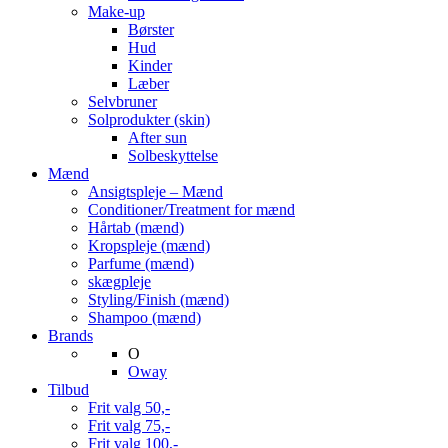
Make-up
Børster
Hud
Kinder
Læber
Selvbruner
Solprodukter (skin)
After sun
Solbeskyttelse
Mænd
Ansigtspleje – Mænd
Conditioner/Treatment for mænd
Hårtab (mænd)
Kropspleje (mænd)
Parfume (mænd)
skægpleje
Styling/Finish (mænd)
Shampoo (mænd)
Brands
O
Oway
Tilbud
Frit valg 50,-
Frit valg 75,-
Frit valg 100,-