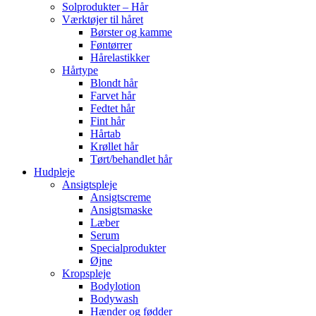
Solprodukter – Hår
Værktøjer til håret
Børster og kamme
Føntørrer
Hårelastikker
Hårtype
Blondt hår
Farvet hår
Fedtet hår
Fint hår
Hårtab
Krøllet hår
Tørt/behandlet hår
Hudpleje
Ansigtspleje
Ansigtscreme
Ansigtsmaske
Læber
Serum
Specialprodukter
Øjne
Kropspleje
Bodylotion
Bodywash
Hænder og fødder