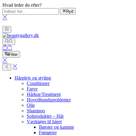
Hvad leder du efter?
Ryd
Filter
Hårpleje og styling
Conditioner
Farve
Hårkur/Treatment
Hovedbundsproblemer
Olie
Shampoo
Solprodukter – Hår
Værktøjer til håret
Børster og kamme
Føntørrer