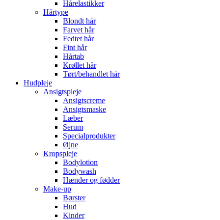
Hårelastikker
Hårtype
Blondt hår
Farvet hår
Fedtet hår
Fint hår
Hårtab
Krøllet hår
Tørt/behandlet hår
Hudpleje
Ansigtspleje
Ansigtscreme
Ansigtsmaske
Læber
Serum
Specialprodukter
Øjne
Kropspleje
Bodylotion
Bodywash
Hænder og fødder
Make-up
Børster
Hud
Kinder