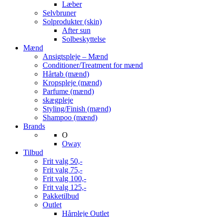
Læber
Selvbruner
Solprodukter (skin)
After sun
Solbeskyttelse
Mænd
Ansigtspleje – Mænd
Conditioner/Treatment for mænd
Hårtab (mænd)
Kropspleje (mænd)
Parfume (mænd)
skægpleje
Styling/Finish (mænd)
Shampoo (mænd)
Brands
O
Oway
Tilbud
Frit valg 50,-
Frit valg 75,-
Frit valg 100,-
Frit valg 125,-
Pakketilbud
Outlet
Hårpleje Outlet