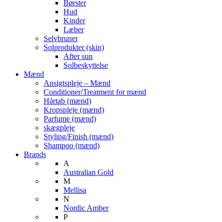
Børster
Hud
Kinder
Læber
Selvbruner
Solprodukter (skin)
After sun
Solbeskyttelse
Mænd
Ansigtspleje – Mænd
Conditioner/Treatment for mænd
Hårtab (mænd)
Kropspleje (mænd)
Parfume (mænd)
skægpleje
Styling/Finish (mænd)
Shampoo (mænd)
Brands
A
Australian Gold
M
Mellisa
N
Nordic Amber
P