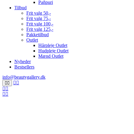
Pañpuri
Tilbud
Frit valg 50,-
Frit valg 75,-
Frit valg 100,-
Frit valg 125,-
Pakketilbud
Outlet
Hårpleje Outlet
Hudpleje Outlet
Mænd Outlet
Nyheder
Bestsellers
info@beautygallery.dk