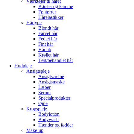
Værktøjer til håret
Børster og kamme
Føntørrer
Hårelastikker
Hårtype
Blondt hår
Farvet hår
Fedtet hår
Fint hår
Hårtab
Krøllet hår
Tørt/behandlet hår
Hudpleje
Ansigtspleje
Ansigtscreme
Ansigtsmaske
Læber
Serum
Specialprodukter
Øjne
Kropspleje
Bodylotion
Bodywash
Hænder og fødder
Make-up