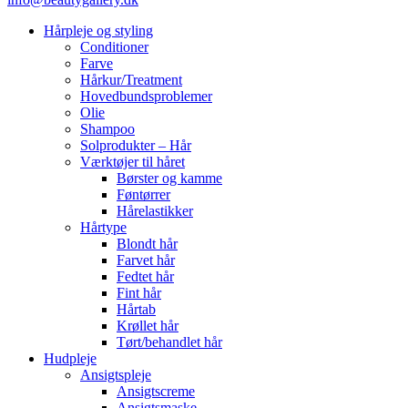
Hårpleje og styling
Conditioner
Farve
Hårkur/Treatment
Hovedbundsproblemer
Olie
Shampoo
Solprodukter – Hår
Værktøjer til håret
Børster og kamme
Føntørrer
Hårelastikker
Hårtype
Blondt hår
Farvet hår
Fedtet hår
Fint hår
Hårtab
Krøllet hår
Tørt/behandlet hår
Hudpleje
Ansigtspleje
Ansigtscreme
Ansigtsmaske