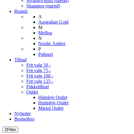
Styling/Finish (mænd)
Shampoo (mænd)
Brands
A
Australian Gold
M
Mellisa
N
Nordic Amber
P
Pañpuri
Tilbud
Frit valg 50,-
Frit valg 75,-
Frit valg 100,-
Frit valg 125,-
Pakketilbud
Outlet
Hårpleje Outlet
Hudpleje Outlet
Mænd Outlet
Nyheder
Bestsellers
Filter