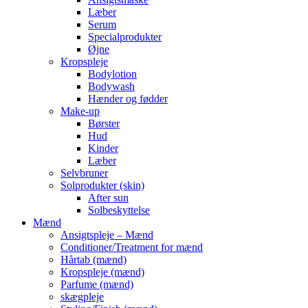
Læber
Serum
Specialprodukter
Øjne
Kropspleje
Bodylotion
Bodywash
Hænder og fødder
Make-up
Børster
Hud
Kinder
Læber
Selvbruner
Solprodukter (skin)
After sun
Solbeskyttelse
Mænd
Ansigtspleje – Mænd
Conditioner/Treatment for mænd
Hårtab (mænd)
Kropspleje (mænd)
Parfume (mænd)
skægpleje