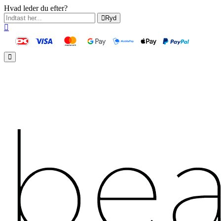
Hvad leder du efter?
Ryd