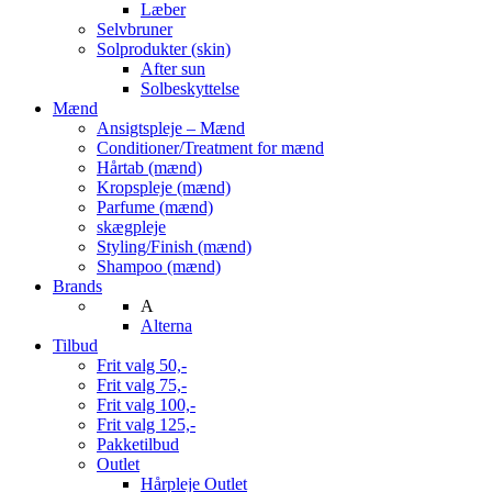
Læber
Selvbruner
Solprodukter (skin)
After sun
Solbeskyttelse
Mænd
Ansigtspleje – Mænd
Conditioner/Treatment for mænd
Hårtab (mænd)
Kropspleje (mænd)
Parfume (mænd)
skægpleje
Styling/Finish (mænd)
Shampoo (mænd)
Brands
A
Alterna
Tilbud
Frit valg 50,-
Frit valg 75,-
Frit valg 100,-
Frit valg 125,-
Pakketilbud
Outlet
Hårpleje Outlet