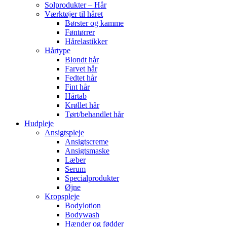
Solprodukter – Hår
Værktøjer til håret
Børster og kamme
Føntørrer
Hårelastikker
Hårtype
Blondt hår
Farvet hår
Fedtet hår
Fint hår
Hårtab
Krøllet hår
Tørt/behandlet hår
Hudpleje
Ansigtspleje
Ansigtscreme
Ansigtsmaske
Læber
Serum
Specialprodukter
Øjne
Kropspleje
Bodylotion
Bodywash
Hænder og fødder