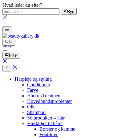
Hvad leder du efter?
Ryd
Filter
Hårpleje og styling
Conditioner
Farve
Hårkur/Treatment
Hovedbundsproblemer
Olie
Shampoo
Solprodukter – Hår
Værktøjer til håret
Børster og kamme
Føntørrer