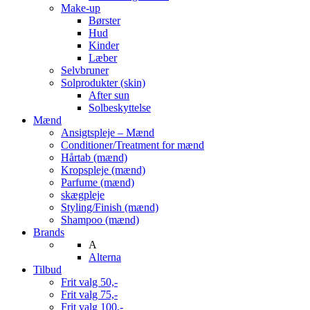
Make-up
Børster
Hud
Kinder
Læber
Selvbruner
Solprodukter (skin)
After sun
Solbeskyttelse
Mænd
Ansigtspleje – Mænd
Conditioner/Treatment for mænd
Hårtab (mænd)
Kropspleje (mænd)
Parfume (mænd)
skægpleje
Styling/Finish (mænd)
Shampoo (mænd)
Brands
A
Alterna
Tilbud
Frit valg 50,-
Frit valg 75,-
Frit valg 100,-