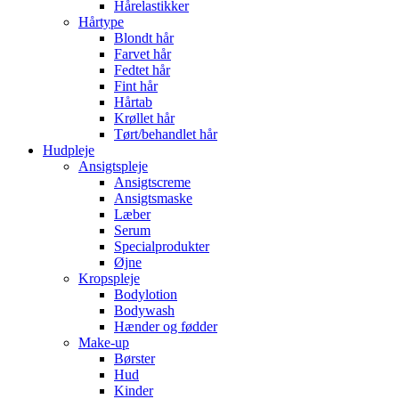
Hårelastikker
Hårtype
Blondt hår
Farvet hår
Fedtet hår
Fint hår
Hårtab
Krøllet hår
Tørt/behandlet hår
Hudpleje
Ansigtspleje
Ansigtscreme
Ansigtsmaske
Læber
Serum
Specialprodukter
Øjne
Kropspleje
Bodylotion
Bodywash
Hænder og fødder
Make-up
Børster
Hud
Kinder