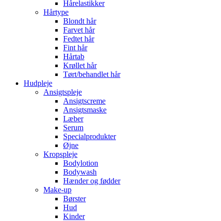
Hårelastikker
Hårtype
Blondt hår
Farvet hår
Fedtet hår
Fint hår
Hårtab
Krøllet hår
Tørt/behandlet hår
Hudpleje
Ansigtspleje
Ansigtscreme
Ansigtsmaske
Læber
Serum
Specialprodukter
Øjne
Kropspleje
Bodylotion
Bodywash
Hænder og fødder
Make-up
Børster
Hud
Kinder