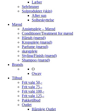
Læber
Selvbruner
Solprodukter (skin)
After sun
Solbeskyttelse
Mænd
Ansigtspleje – Mænd
Conditioner/Treatment for mænd
Hårtab (mænd)
Kropspleje (mænd)
Parfume (mænd)
skægpleje
Styling/Finish (mænd)
Shampoo (mænd)
Brands
O
Oway
Tilbud
Frit valg 50,-
Frit valg 75,-
Frit valg 100,-
Frit valg 125,-
Pakketilbud
Outlet
Hårpleje Outlet