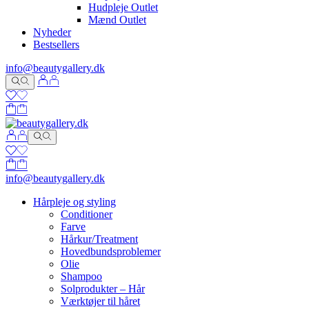
Hudpleje Outlet
Mænd Outlet
Nyheder
Bestsellers
info@beautygallery.dk
info@beautygallery.dk
Hårpleje og styling
Conditioner
Farve
Hårkur/Treatment
Hovedbundsproblemer
Olie
Shampoo
Solprodukter – Hår
Værktøjer til håret