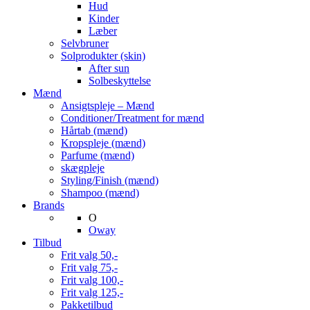
Hud
Kinder
Læber
Selvbruner
Solprodukter (skin)
After sun
Solbeskyttelse
Mænd
Ansigtspleje – Mænd
Conditioner/Treatment for mænd
Hårtab (mænd)
Kropspleje (mænd)
Parfume (mænd)
skægpleje
Styling/Finish (mænd)
Shampoo (mænd)
Brands
O
Oway
Tilbud
Frit valg 50,-
Frit valg 75,-
Frit valg 100,-
Frit valg 125,-
Pakketilbud