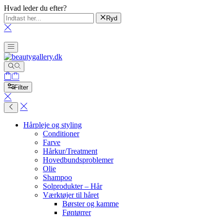
Hvad leder du efter?
Ryd
Filter
Hårpleje og styling
Conditioner
Farve
Hårkur/Treatment
Hovedbundsproblemer
Olie
Shampoo
Solprodukter – Hår
Værktøjer til håret
Børster og kamme
Føntørrer