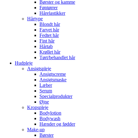
Børster og kamme
Føntørrer
Hårelastikker
Hårtype
Blondt hår
Farvet hår
Fedtet hår
Fint hår
Hårtab
Krøllet hår
Tørt/behandlet hår
Hudpleje
Ansigtspleje
Ansigtscreme
Ansigtsmaske
Læber
Serum
Specialprodukter
Øjne
Kropspleje
Bodylotion
Bodywash
Hænder og fødder
Make-up
Børster