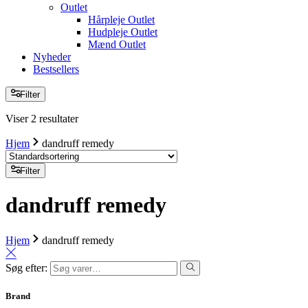
Outlet
Hårpleje Outlet
Hudpleje Outlet
Mænd Outlet
Nyheder
Bestsellers
Filter
Viser 2 resultater
Hjem
dandruff remedy
Filter
dandruff remedy
Hjem
dandruff remedy
Søg efter:
Brand