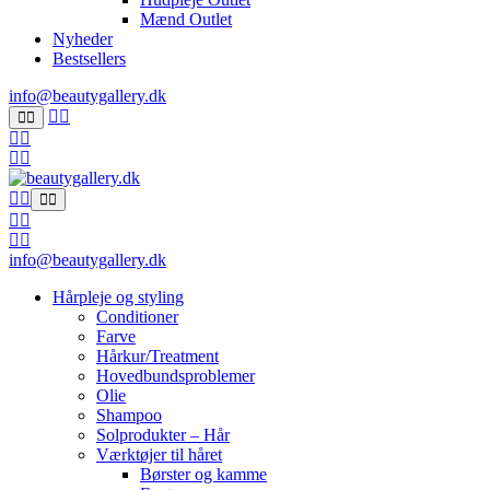
Mænd Outlet
Nyheder
Bestsellers
info@beautygallery.dk
info@beautygallery.dk
Hårpleje og styling
Conditioner
Farve
Hårkur/Treatment
Hovedbundsproblemer
Olie
Shampoo
Solprodukter – Hår
Værktøjer til håret
Børster og kamme