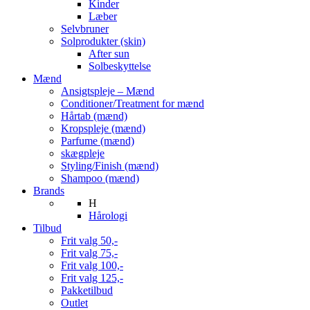
Kinder
Læber
Selvbruner
Solprodukter (skin)
After sun
Solbeskyttelse
Mænd
Ansigtspleje – Mænd
Conditioner/Treatment for mænd
Hårtab (mænd)
Kropspleje (mænd)
Parfume (mænd)
skægpleje
Styling/Finish (mænd)
Shampoo (mænd)
Brands
H
Hårologi
Tilbud
Frit valg 50,-
Frit valg 75,-
Frit valg 100,-
Frit valg 125,-
Pakketilbud
Outlet