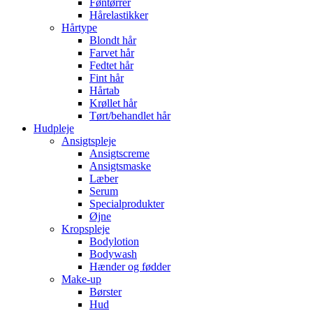
Føntørrer
Hårelastikker
Hårtype
Blondt hår
Farvet hår
Fedtet hår
Fint hår
Hårtab
Krøllet hår
Tørt/behandlet hår
Hudpleje
Ansigtspleje
Ansigtscreme
Ansigtsmaske
Læber
Serum
Specialprodukter
Øjne
Kropspleje
Bodylotion
Bodywash
Hænder og fødder
Make-up
Børster
Hud