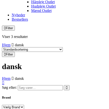
Hårpleje Outlet
Hudpleje Outlet
Mænd Outlet
Nyheder
Bestsellers
Filter
Viser 3 resultater
Hjem
dansk
Filter
dansk
Hjem
dansk
Søg efter:
Brand