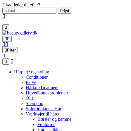
Hvad leder du efter?
Ryd
Filter
Hårpleje og styling
Conditioner
Farve
Hårkur/Treatment
Hovedbundsproblemer
Olie
Shampoo
Solprodukter – Hår
Værktøjer til håret
Børster og kamme
Føntørrer
Hårelastikker