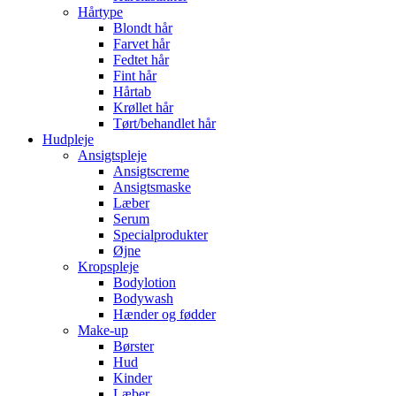
Hårtype
Blondt hår
Farvet hår
Fedtet hår
Fint hår
Hårtab
Krøllet hår
Tørt/behandlet hår
Hudpleje
Ansigtspleje
Ansigtscreme
Ansigtsmaske
Læber
Serum
Specialprodukter
Øjne
Kropspleje
Bodylotion
Bodywash
Hænder og fødder
Make-up
Børster
Hud
Kinder
Læber