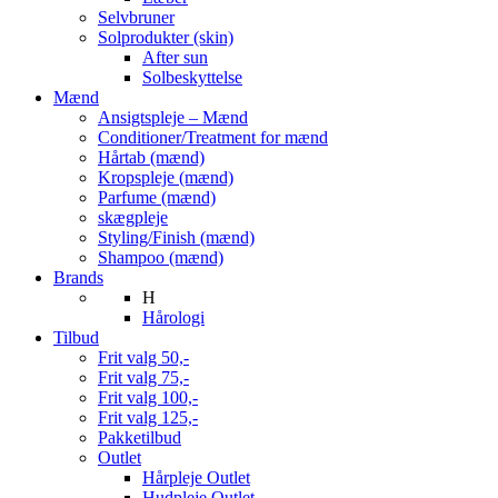
Selvbruner
Solprodukter (skin)
After sun
Solbeskyttelse
Mænd
Ansigtspleje – Mænd
Conditioner/Treatment for mænd
Hårtab (mænd)
Kropspleje (mænd)
Parfume (mænd)
skægpleje
Styling/Finish (mænd)
Shampoo (mænd)
Brands
H
Hårologi
Tilbud
Frit valg 50,-
Frit valg 75,-
Frit valg 100,-
Frit valg 125,-
Pakketilbud
Outlet
Hårpleje Outlet
Hudpleje Outlet