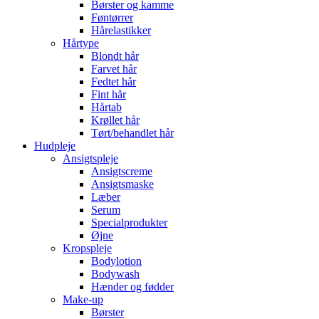
Børster og kamme
Føntørrer
Hårelastikker
Hårtype
Blondt hår
Farvet hår
Fedtet hår
Fint hår
Hårtab
Krøllet hår
Tørt/behandlet hår
Hudpleje
Ansigtspleje
Ansigtscreme
Ansigtsmaske
Læber
Serum
Specialprodukter
Øjne
Kropspleje
Bodylotion
Bodywash
Hænder og fødder
Make-up
Børster