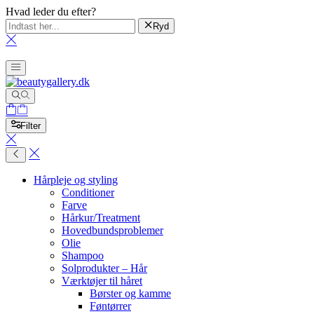
Hvad leder du efter?
Ryd
Filter
Hårpleje og styling
Conditioner
Farve
Hårkur/Treatment
Hovedbundsproblemer
Olie
Shampoo
Solprodukter – Hår
Værktøjer til håret
Børster og kamme
Føntørrer