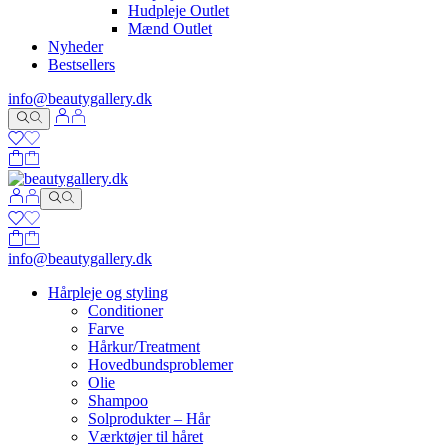
Hudpleje Outlet
Mænd Outlet
Nyheder
Bestsellers
info@beautygallery.dk
info@beautygallery.dk
Hårpleje og styling
Conditioner
Farve
Hårkur/Treatment
Hovedbundsproblemer
Olie
Shampoo
Solprodukter – Hår
Værktøjer til håret