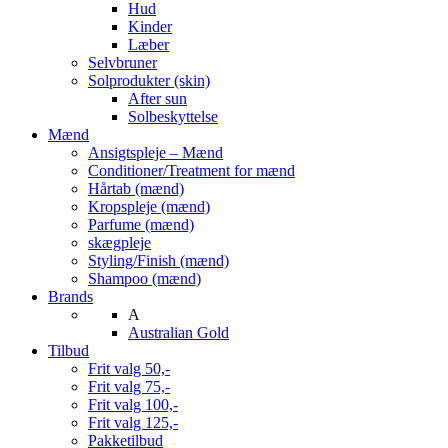
Hud
Kinder
Læber
Selvbruner
Solprodukter (skin)
After sun
Solbeskyttelse
Mænd
Ansigtspleje – Mænd
Conditioner/Treatment for mænd
Hårtab (mænd)
Kropspleje (mænd)
Parfume (mænd)
skægpleje
Styling/Finish (mænd)
Shampoo (mænd)
Brands
A
Australian Gold
Tilbud
Frit valg 50,-
Frit valg 75,-
Frit valg 100,-
Frit valg 125,-
Pakketilbud