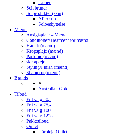
Læber
Selvbruner
Solprodukter (skin)
After sun
Solbeskyttelse
Mænd
Ansigtspleje – Mænd
Conditioner/Treatment for mænd
Hårtab (mænd)
Kropspleje (mænd)
Parfume (mænd)
skægpleje
Styling/Finish (mænd)
Shampoo (mænd)
Brands
A
Australian Gold
Tilbud
Frit valg 50,-
Frit valg 75,-
Frit valg 100,-
Frit valg 125,-
Pakketilbud
Outlet
Hårpleje Outlet