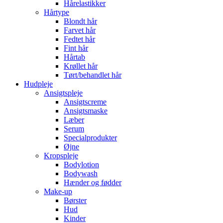
Hårelastikker
Hårtype
Blondt hår
Farvet hår
Fedtet hår
Fint hår
Hårtab
Krøllet hår
Tørt/behandlet hår
Hudpleje
Ansigtspleje
Ansigtscreme
Ansigtsmaske
Læber
Serum
Specialprodukter
Øjne
Kropspleje
Bodylotion
Bodywash
Hænder og fødder
Make-up
Børster
Hud
Kinder