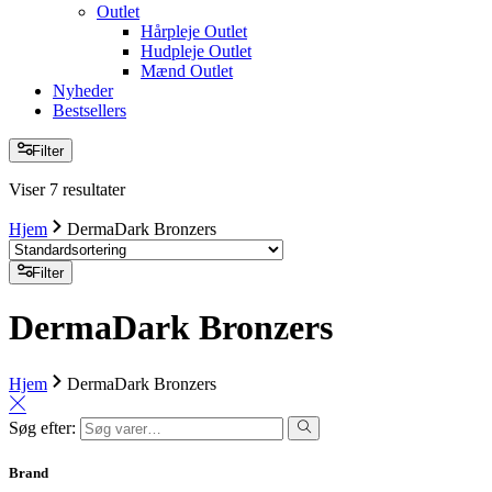
Outlet
Hårpleje Outlet
Hudpleje Outlet
Mænd Outlet
Nyheder
Bestsellers
Filter
Viser 7 resultater
Hjem
DermaDark Bronzers
Filter
DermaDark Bronzers
Hjem
DermaDark Bronzers
Søg efter:
Brand