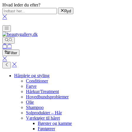
Hvad leder du efter?
Ryd
Filter
Hårpleje og styling
Conditioner
Farve
Hårkur/Treatment
Hovedbundsproblemer
Olie
Shampoo
Solprodukter – Hår
Værktøjer til håret
Børster og kamme
Føntørrer