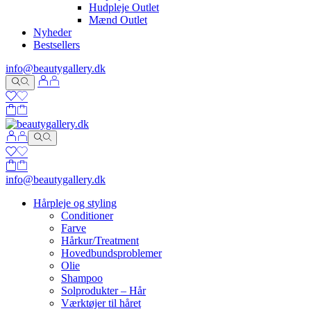
Hudpleje Outlet
Mænd Outlet
Nyheder
Bestsellers
info@beautygallery.dk
info@beautygallery.dk
Hårpleje og styling
Conditioner
Farve
Hårkur/Treatment
Hovedbundsproblemer
Olie
Shampoo
Solprodukter – Hår
Værktøjer til håret