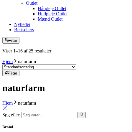
Outlet
Hårpleje Outlet
Hudpleje Outlet
Mænd Outlet
Nyheder
Bestsellers
Filter
Viser 1–16 af 25 resultater
Hjem
naturfarm
Filter
naturfarm
Hjem
naturfarm
Søg efter:
Brand