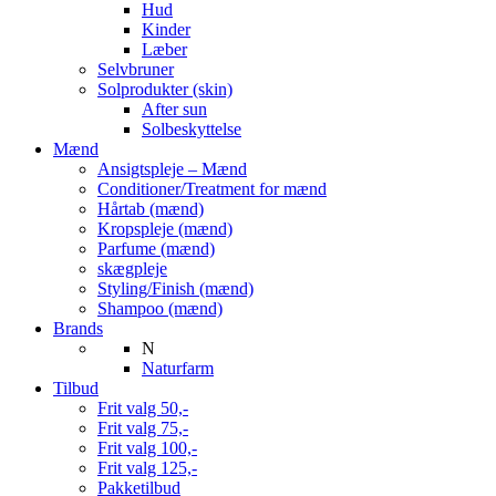
Hud
Kinder
Læber
Selvbruner
Solprodukter (skin)
After sun
Solbeskyttelse
Mænd
Ansigtspleje – Mænd
Conditioner/Treatment for mænd
Hårtab (mænd)
Kropspleje (mænd)
Parfume (mænd)
skægpleje
Styling/Finish (mænd)
Shampoo (mænd)
Brands
N
Naturfarm
Tilbud
Frit valg 50,-
Frit valg 75,-
Frit valg 100,-
Frit valg 125,-
Pakketilbud