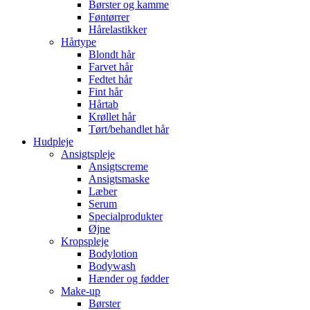
Børster og kamme
Føntørrer
Hårelastikker
Hårtype
Blondt hår
Farvet hår
Fedtet hår
Fint hår
Hårtab
Krøllet hår
Tørt/behandlet hår
Hudpleje
Ansigtspleje
Ansigtscreme
Ansigtsmaske
Læber
Serum
Specialprodukter
Øjne
Kropspleje
Bodylotion
Bodywash
Hænder og fødder
Make-up
Børster