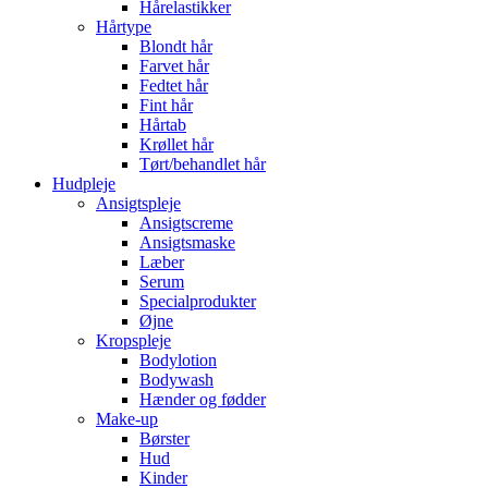
Hårelastikker
Hårtype
Blondt hår
Farvet hår
Fedtet hår
Fint hår
Hårtab
Krøllet hår
Tørt/behandlet hår
Hudpleje
Ansigtspleje
Ansigtscreme
Ansigtsmaske
Læber
Serum
Specialprodukter
Øjne
Kropspleje
Bodylotion
Bodywash
Hænder og fødder
Make-up
Børster
Hud
Kinder