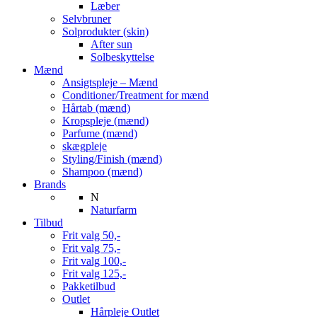
Læber
Selvbruner
Solprodukter (skin)
After sun
Solbeskyttelse
Mænd
Ansigtspleje – Mænd
Conditioner/Treatment for mænd
Hårtab (mænd)
Kropspleje (mænd)
Parfume (mænd)
skægpleje
Styling/Finish (mænd)
Shampoo (mænd)
Brands
N
Naturfarm
Tilbud
Frit valg 50,-
Frit valg 75,-
Frit valg 100,-
Frit valg 125,-
Pakketilbud
Outlet
Hårpleje Outlet