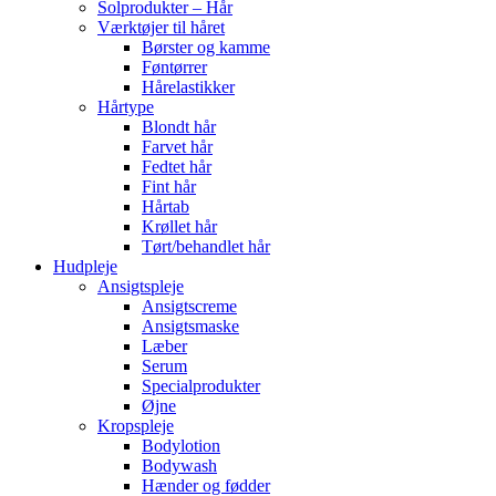
Solprodukter – Hår
Værktøjer til håret
Børster og kamme
Føntørrer
Hårelastikker
Hårtype
Blondt hår
Farvet hår
Fedtet hår
Fint hår
Hårtab
Krøllet hår
Tørt/behandlet hår
Hudpleje
Ansigtspleje
Ansigtscreme
Ansigtsmaske
Læber
Serum
Specialprodukter
Øjne
Kropspleje
Bodylotion
Bodywash
Hænder og fødder