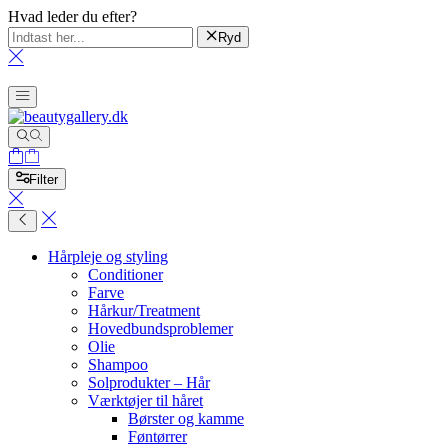
Hvad leder du efter?
Ryd
Filter
Hårpleje og styling
Conditioner
Farve
Hårkur/Treatment
Hovedbundsproblemer
Olie
Shampoo
Solprodukter – Hår
Værktøjer til håret
Børster og kamme
Føntørrer