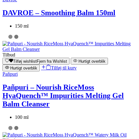
DAVROE – Smoothing Balm 150ml
150 ml
Tilbud
Tilføj wishlist
Fjern fra Wishlist
Hurtigt overblik
Tilføj til kurv
Hurtigt overblik
Pañpuri
Pañpuri – Nourish RiceMoss
HyaQuench™ Impurities Melting Gel
Balm Cleanser
100 ml