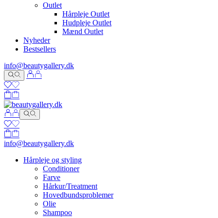
Outlet
Hårpleje Outlet
Hudpleje Outlet
Mænd Outlet
Nyheder
Bestsellers
info@beautygallery.dk
info@beautygallery.dk
Hårpleje og styling
Conditioner
Farve
Hårkur/Treatment
Hovedbundsproblemer
Olie
Shampoo