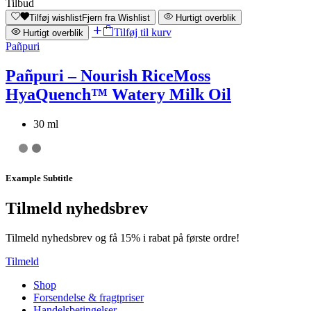
Tilbud
Tilføj wishlist
Fjern fra Wishlist
Hurtigt overblik
Tilføj til kurv
Hurtigt overblik
Pañpuri
Pañpuri – Nourish RiceMoss
HyaQuench™ Watery Milk Oil
30 ml
Example Subtitle
Tilmeld nyhedsbrev
Tilmeld nyhedsbrev og få 15% i rabat på første ordre!
Tilmeld
Shop
Forsendelse & fragtpriser
Handelsbetingelser