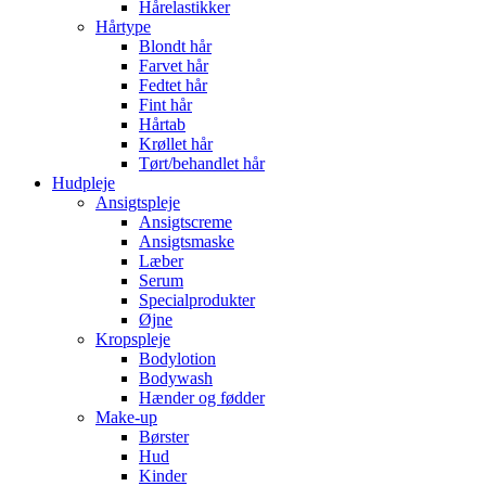
Hårelastikker
Hårtype
Blondt hår
Farvet hår
Fedtet hår
Fint hår
Hårtab
Krøllet hår
Tørt/behandlet hår
Hudpleje
Ansigtspleje
Ansigtscreme
Ansigtsmaske
Læber
Serum
Specialprodukter
Øjne
Kropspleje
Bodylotion
Bodywash
Hænder og fødder
Make-up
Børster
Hud
Kinder