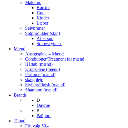
Make-up
Børster
Hud
Kinder
Læber
Selvbruner
Solprodukter (skin)
After sun
Solbeskyttelse
Mænd
Ansigtspleje – Mænd
Conditioner/Treatment for mænd
Hårtab (mænd)
Kropspleje (mænd)
Parfume (mænd)
skægpleje
Styling/Finish (mænd)
Shampoo (mænd)
Brands
D
Davroe
P
Pañpuri
Tilbud
Frit valg 50,-