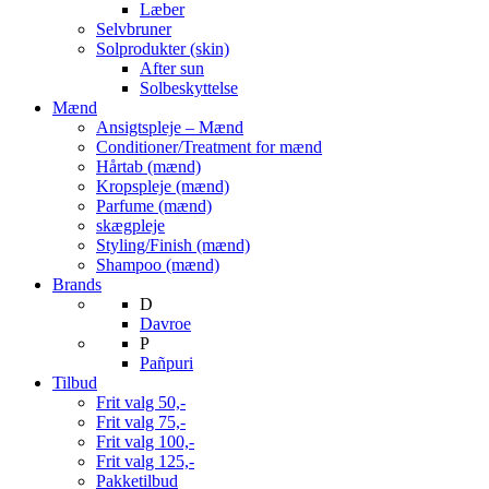
Læber
Selvbruner
Solprodukter (skin)
After sun
Solbeskyttelse
Mænd
Ansigtspleje – Mænd
Conditioner/Treatment for mænd
Hårtab (mænd)
Kropspleje (mænd)
Parfume (mænd)
skægpleje
Styling/Finish (mænd)
Shampoo (mænd)
Brands
D
Davroe
P
Pañpuri
Tilbud
Frit valg 50,-
Frit valg 75,-
Frit valg 100,-
Frit valg 125,-
Pakketilbud