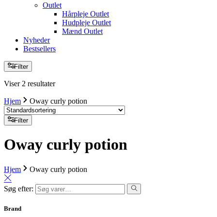
Outlet
Hårpleje Outlet
Hudpleje Outlet
Mænd Outlet
Nyheder
Bestsellers
Filter
Viser 2 resultater
Hjem
Oway curly potion
Filter
Oway curly potion
Hjem
Oway curly potion
Søg efter:
Brand