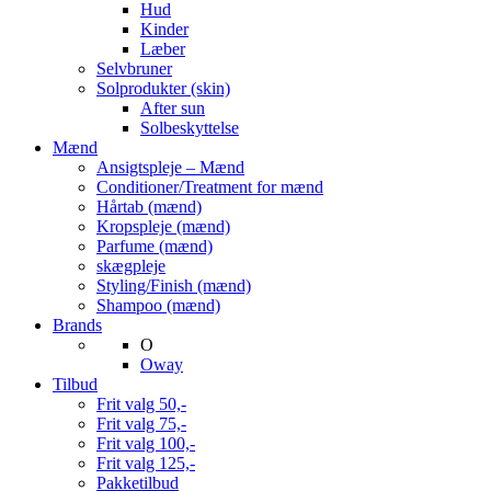
Hud
Kinder
Læber
Selvbruner
Solprodukter (skin)
After sun
Solbeskyttelse
Mænd
Ansigtspleje – Mænd
Conditioner/Treatment for mænd
Hårtab (mænd)
Kropspleje (mænd)
Parfume (mænd)
skægpleje
Styling/Finish (mænd)
Shampoo (mænd)
Brands
O
Oway
Tilbud
Frit valg 50,-
Frit valg 75,-
Frit valg 100,-
Frit valg 125,-
Pakketilbud