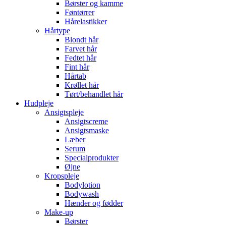
Børster og kamme
Føntørrer
Hårelastikker
Hårtype
Blondt hår
Farvet hår
Fedtet hår
Fint hår
Hårtab
Krøllet hår
Tørt/behandlet hår
Hudpleje
Ansigtspleje
Ansigtscreme
Ansigtsmaske
Læber
Serum
Specialprodukter
Øjne
Kropspleje
Bodylotion
Bodywash
Hænder og fødder
Make-up
Børster