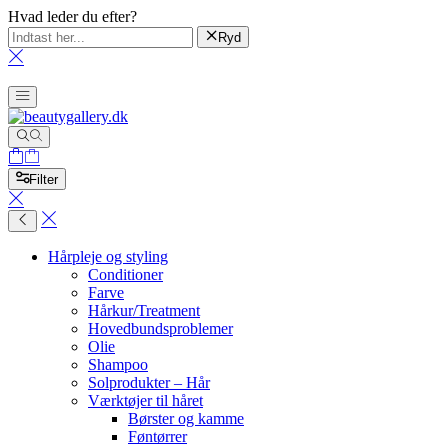
Hvad leder du efter?
Ryd
Filter
Hårpleje og styling
Conditioner
Farve
Hårkur/Treatment
Hovedbundsproblemer
Olie
Shampoo
Solprodukter – Hår
Værktøjer til håret
Børster og kamme
Føntørrer