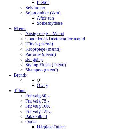
Læber
Selvbruner
Solprodukter (skin)
After sun
Solbeskyttelse
Mænd
Ansigtspleje – Mænd
Conditioner/Treatment for mænd
Hårtab (mænd)
Kropspleje (mænd)
Parfume (mænd)
skægpleje
Styling/Finish (mænd)
Shampoo (mænd)
Brands
O
Oway
Tilbud
Frit valg 50,-
Frit valg 75,-
Frit valg 100,-
Frit valg 125,-
Pakketilbud
Outlet
Hårpleje Outlet