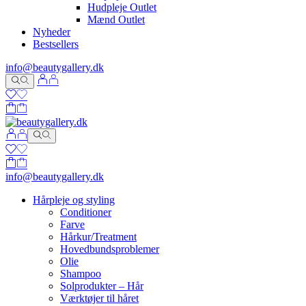
Hudpleje Outlet
Mænd Outlet
Nyheder
Bestsellers
info@beautygallery.dk
info@beautygallery.dk
Hårpleje og styling
Conditioner
Farve
Hårkur/Treatment
Hovedbundsproblemer
Olie
Shampoo
Solprodukter – Hår
Værktøjer til håret