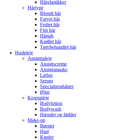
Hårelastikker
Hårtype
Blondt hår
Farvet hår
Fedtet hår
Fint hår
Hårtab
Krøllet hår
Tørt/behandlet hår
Hudpleje
Ansigtspleje
Ansigtscreme
Ansigtsmaske
Læber
Serum
Specialprodukter
Øjne
Kropspleje
Bodylotion
Bodywash
Hænder og fødder
Make-up
Børster
Hud
Kinder