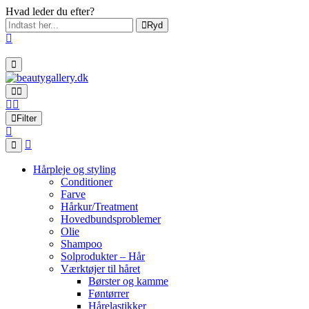
Hvad leder du efter?
Ryd
Filter
Hårpleje og styling
Conditioner
Farve
Hårkur/Treatment
Hovedbundsproblemer
Olie
Shampoo
Solprodukter – Hår
Værktøjer til håret
Børster og kamme
Føntørrer
Hårelastikker