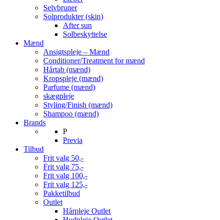
Selvbruner
Solprodukter (skin)
After sun
Solbeskyttelse
Mænd
Ansigtspleje – Mænd
Conditioner/Treatment for mænd
Hårtab (mænd)
Kropspleje (mænd)
Parfume (mænd)
skægpleje
Styling/Finish (mænd)
Shampoo (mænd)
Brands
P
Previa
Tilbud
Frit valg 50,-
Frit valg 75,-
Frit valg 100,-
Frit valg 125,-
Pakketilbud
Outlet
Hårpleje Outlet
Hudpleje Outlet