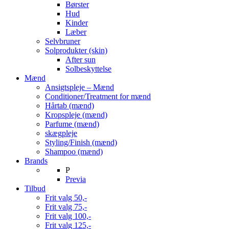
Børster
Hud
Kinder
Læber
Selvbruner
Solprodukter (skin)
After sun
Solbeskyttelse
Mænd
Ansigtspleje – Mænd
Conditioner/Treatment for mænd
Hårtab (mænd)
Kropspleje (mænd)
Parfume (mænd)
skægpleje
Styling/Finish (mænd)
Shampoo (mænd)
Brands
P
Previa
Tilbud
Frit valg 50,-
Frit valg 75,-
Frit valg 100,-
Frit valg 125,-