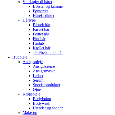
Værktøjer til håret
Børster og kamme
Føntørrer
Hårelastikker
Hårtype
Blondt hår
Farvet hår
Fedtet hår
Fint hår
Hårtab
Krøllet hår
Tørt/behandlet hår
Hudpleje
Ansigtspleje
Ansigtscreme
Ansigtsmaske
Læber
Serum
Specialprodukter
Øjne
Kropspleje
Bodylotion
Bodywash
Hænder og fødder
Make-up