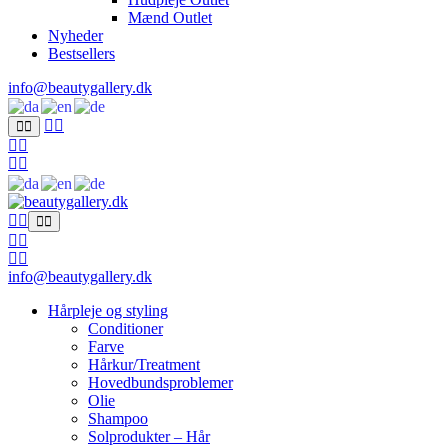
Mænd Outlet
Nyheder
Bestsellers
info@beautygallery.dk
info@beautygallery.dk
Hårpleje og styling
Conditioner
Farve
Hårkur/Treatment
Hovedbundsproblemer
Olie
Shampoo
Solprodukter – Hår