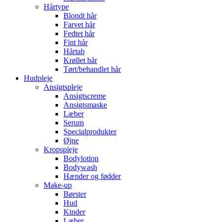
Hårtype
Blondt hår
Farvet hår
Fedtet hår
Fint hår
Hårtab
Krøllet hår
Tørt/behandlet hår
Hudpleje
Ansigtspleje
Ansigtscreme
Ansigtsmaske
Læber
Serum
Specialprodukter
Øjne
Kropspleje
Bodylotion
Bodywash
Hænder og fødder
Make-up
Børster
Hud
Kinder
Læber