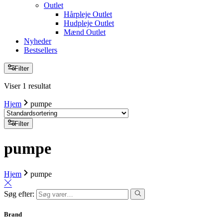
Outlet
Hårpleje Outlet
Hudpleje Outlet
Mænd Outlet
Nyheder
Bestsellers
Filter
Viser 1 resultat
Hjem
pumpe
Filter
pumpe
Hjem
pumpe
Søg efter:
Brand