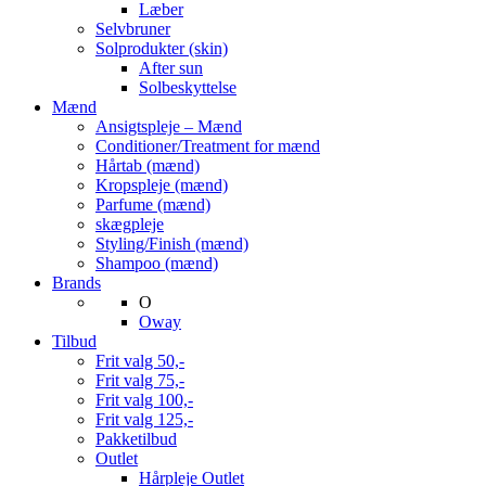
Læber
Selvbruner
Solprodukter (skin)
After sun
Solbeskyttelse
Mænd
Ansigtspleje – Mænd
Conditioner/Treatment for mænd
Hårtab (mænd)
Kropspleje (mænd)
Parfume (mænd)
skægpleje
Styling/Finish (mænd)
Shampoo (mænd)
Brands
O
Oway
Tilbud
Frit valg 50,-
Frit valg 75,-
Frit valg 100,-
Frit valg 125,-
Pakketilbud
Outlet
Hårpleje Outlet