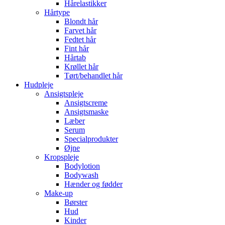
Hårelastikker
Hårtype
Blondt hår
Farvet hår
Fedtet hår
Fint hår
Hårtab
Krøllet hår
Tørt/behandlet hår
Hudpleje
Ansigtspleje
Ansigtscreme
Ansigtsmaske
Læber
Serum
Specialprodukter
Øjne
Kropspleje
Bodylotion
Bodywash
Hænder og fødder
Make-up
Børster
Hud
Kinder