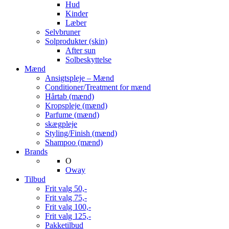
Hud
Kinder
Læber
Selvbruner
Solprodukter (skin)
After sun
Solbeskyttelse
Mænd
Ansigtspleje – Mænd
Conditioner/Treatment for mænd
Hårtab (mænd)
Kropspleje (mænd)
Parfume (mænd)
skægpleje
Styling/Finish (mænd)
Shampoo (mænd)
Brands
O
Oway
Tilbud
Frit valg 50,-
Frit valg 75,-
Frit valg 100,-
Frit valg 125,-
Pakketilbud