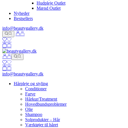
Hudpleje Outlet
Mænd Outlet
Nyheder
Bestsellers
info@beautygallery.dk
info@beautygallery.dk
Hårpleje og styling
Conditioner
Farve
Hårkur/Treatment
Hovedbundsproblemer
Olie
Shampoo
Solprodukter – Hår
Værktøjer til håret