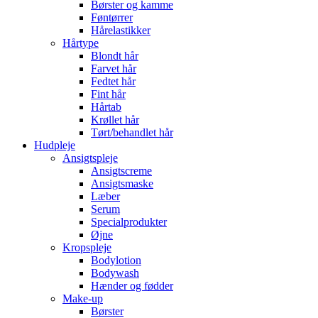
Børster og kamme
Føntørrer
Hårelastikker
Hårtype
Blondt hår
Farvet hår
Fedtet hår
Fint hår
Hårtab
Krøllet hår
Tørt/behandlet hår
Hudpleje
Ansigtspleje
Ansigtscreme
Ansigtsmaske
Læber
Serum
Specialprodukter
Øjne
Kropspleje
Bodylotion
Bodywash
Hænder og fødder
Make-up
Børster