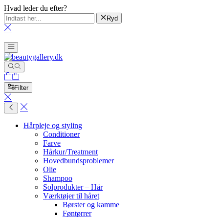
Hvad leder du efter?
Ryd
Filter
Hårpleje og styling
Conditioner
Farve
Hårkur/Treatment
Hovedbundsproblemer
Olie
Shampoo
Solprodukter – Hår
Værktøjer til håret
Børster og kamme
Føntørrer