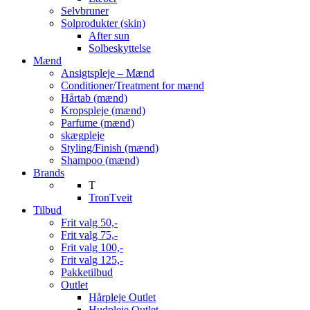
Selvbruner
Solprodukter (skin)
After sun
Solbeskyttelse
Mænd
Ansigtspleje – Mænd
Conditioner/Treatment for mænd
Hårtab (mænd)
Kropspleje (mænd)
Parfume (mænd)
skægpleje
Styling/Finish (mænd)
Shampoo (mænd)
Brands
T
TronTveit
Tilbud
Frit valg 50,-
Frit valg 75,-
Frit valg 100,-
Frit valg 125,-
Pakketilbud
Outlet
Hårpleje Outlet
Hudpleje Outlet