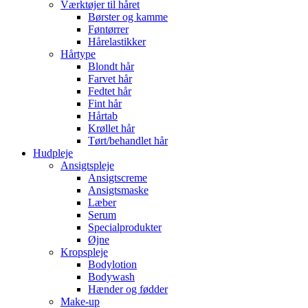
Værktøjer til håret
Børster og kamme
Føntørrer
Hårelastikker
Hårtype
Blondt hår
Farvet hår
Fedtet hår
Fint hår
Hårtab
Krøllet hår
Tørt/behandlet hår
Hudpleje
Ansigtspleje
Ansigtscreme
Ansigtsmaske
Læber
Serum
Specialprodukter
Øjne
Kropspleje
Bodylotion
Bodywash
Hænder og fødder
Make-up