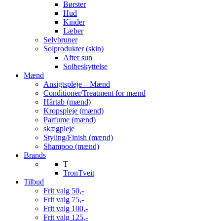
Børster
Hud
Kinder
Læber
Selvbruner
Solprodukter (skin)
After sun
Solbeskyttelse
Mænd
Ansigtspleje – Mænd
Conditioner/Treatment for mænd
Hårtab (mænd)
Kropspleje (mænd)
Parfume (mænd)
skægpleje
Styling/Finish (mænd)
Shampoo (mænd)
Brands
T
TronTveit
Tilbud
Frit valg 50,-
Frit valg 75,-
Frit valg 100,-
Frit valg 125,-