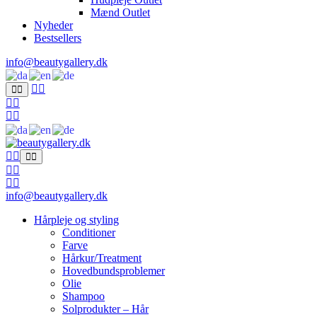
Mænd Outlet
Nyheder
Bestsellers
info@beautygallery.dk
info@beautygallery.dk
Hårpleje og styling
Conditioner
Farve
Hårkur/Treatment
Hovedbundsproblemer
Olie
Shampoo
Solprodukter – Hår