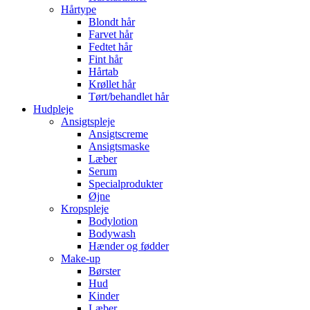
Hårtype
Blondt hår
Farvet hår
Fedtet hår
Fint hår
Hårtab
Krøllet hår
Tørt/behandlet hår
Hudpleje
Ansigtspleje
Ansigtscreme
Ansigtsmaske
Læber
Serum
Specialprodukter
Øjne
Kropspleje
Bodylotion
Bodywash
Hænder og fødder
Make-up
Børster
Hud
Kinder
Læber