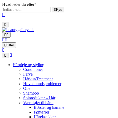
Hvad leder du efter?
Ryd
Filter
Hårpleje og styling
Conditioner
Farve
Hårkur/Treatment
Hovedbundsproblemer
Olie
Shampoo
Solprodukter – Hår
Værktøjer til håret
Børster og kamme
Føntørrer
Hårelastikker