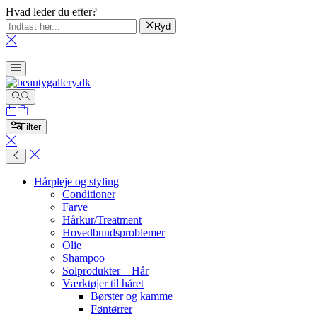
Hvad leder du efter?
Ryd
Filter
Hårpleje og styling
Conditioner
Farve
Hårkur/Treatment
Hovedbundsproblemer
Olie
Shampoo
Solprodukter – Hår
Værktøjer til håret
Børster og kamme
Føntørrer