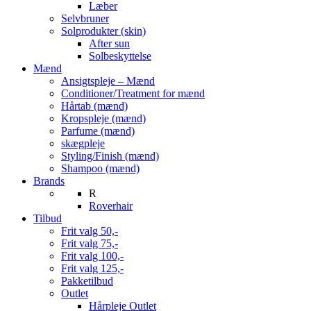
Læber
Selvbruner
Solprodukter (skin)
After sun
Solbeskyttelse
Mænd
Ansigtspleje – Mænd
Conditioner/Treatment for mænd
Hårtab (mænd)
Kropspleje (mænd)
Parfume (mænd)
skægpleje
Styling/Finish (mænd)
Shampoo (mænd)
Brands
R
Roverhair
Tilbud
Frit valg 50,-
Frit valg 75,-
Frit valg 100,-
Frit valg 125,-
Pakketilbud
Outlet
Hårpleje Outlet