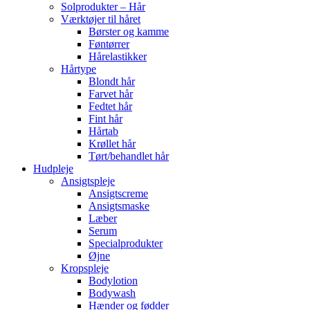
Solprodukter – Hår
Værktøjer til håret
Børster og kamme
Føntørrer
Hårelastikker
Hårtype
Blondt hår
Farvet hår
Fedtet hår
Fint hår
Hårtab
Krøllet hår
Tørt/behandlet hår
Hudpleje
Ansigtspleje
Ansigtscreme
Ansigtsmaske
Læber
Serum
Specialprodukter
Øjne
Kropspleje
Bodylotion
Bodywash
Hænder og fødder