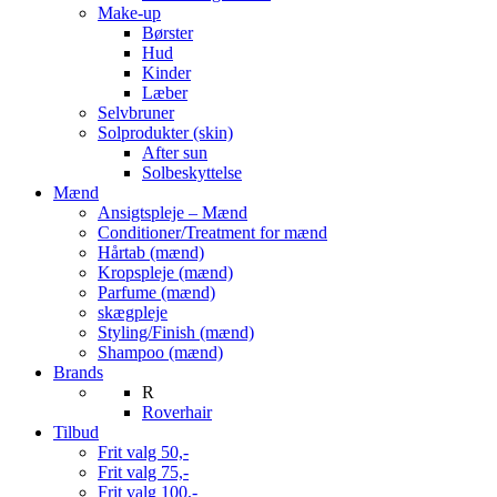
Make-up
Børster
Hud
Kinder
Læber
Selvbruner
Solprodukter (skin)
After sun
Solbeskyttelse
Mænd
Ansigtspleje – Mænd
Conditioner/Treatment for mænd
Hårtab (mænd)
Kropspleje (mænd)
Parfume (mænd)
skægpleje
Styling/Finish (mænd)
Shampoo (mænd)
Brands
R
Roverhair
Tilbud
Frit valg 50,-
Frit valg 75,-
Frit valg 100,-