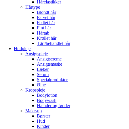
Hårelastikker
Hårtype
Blondt hår
Farvet hår
Fedtet hår
Fint hår
Hårtab
Krøllet hår
Tørt/behandlet hår
Hudpleje
Ansigtspleje
Ansigtscreme
Ansigtsmaske
Læber
Serum
Specialprodukter
Øjne
Kropspleje
Bodylotion
Bodywash
Hænder og fødder
Make-up
Børster
Hud
Kinder