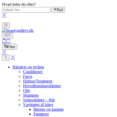
Hvad leder du efter?
Ryd
Filter
Hårpleje og styling
Conditioner
Farve
Hårkur/Treatment
Hovedbundsproblemer
Olie
Shampoo
Solprodukter – Hår
Værktøjer til håret
Børster og kamme
Føntørrer