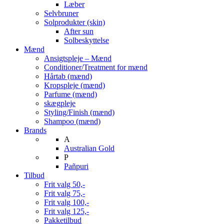
Læber
Selvbruner
Solprodukter (skin)
After sun
Solbeskyttelse
Mænd
Ansigtspleje – Mænd
Conditioner/Treatment for mænd
Hårtab (mænd)
Kropspleje (mænd)
Parfume (mænd)
skægpleje
Styling/Finish (mænd)
Shampoo (mænd)
Brands
A
Australian Gold
P
Pañpuri
Tilbud
Frit valg 50,-
Frit valg 75,-
Frit valg 100,-
Frit valg 125,-
Pakketilbud