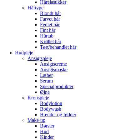
Hårelastikker
Hårtype
Blondt hår
Farvet hår
Fedtet hår
Fint hår
Hårtab
Krøllet hår
Tørt/behandlet hår
Hudpleje
Ansigtspleje
Ansigtscreme
Ansigtsmaske
Læber
Serum
Specialprodukter
Øjne
Kropspleje
Bodylotion
Bodywash
Hænder og fødder
Make-up
Børster
Hud
Kinder