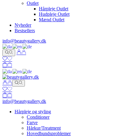
Outlet
Hårpleje Outlet
Hudpleje Outlet
Mænd Outlet
Nyheder
Bestsellers
info@beautygallery.dk
info@beautygallery.dk
Hårpleje og styling
Conditioner
Farve
Hårkur/Treatment
Hovedbundsproblemer