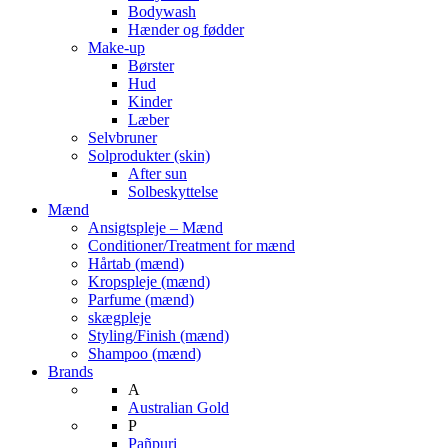
Bodywash
Hænder og fødder
Make-up
Børster
Hud
Kinder
Læber
Selvbruner
Solprodukter (skin)
After sun
Solbeskyttelse
Mænd
Ansigtspleje – Mænd
Conditioner/Treatment for mænd
Hårtab (mænd)
Kropspleje (mænd)
Parfume (mænd)
skægpleje
Styling/Finish (mænd)
Shampoo (mænd)
Brands
A
Australian Gold
P
Pañpuri