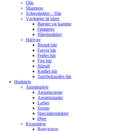
Olie
Shampoo
Solprodukter – Hår
Værktøjer til håret
Børster og kamme
Føntørrer
Hårelastikker
Hårtype
Blondt hår
Farvet hår
Fedtet hår
Fint hår
Hårtab
Krøllet hår
Tørt/behandlet hår
Hudpleje
Ansigtspleje
Ansigtscreme
Ansigtsmaske
Læber
Serum
Specialprodukter
Øjne
Kropspleje
Bodylotion