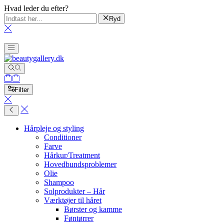
Hvad leder du efter?
Ryd
Filter
Hårpleje og styling
Conditioner
Farve
Hårkur/Treatment
Hovedbundsproblemer
Olie
Shampoo
Solprodukter – Hår
Værktøjer til håret
Børster og kamme
Føntørrer