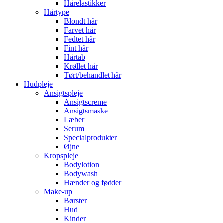
Hårelastikker
Hårtype
Blondt hår
Farvet hår
Fedtet hår
Fint hår
Hårtab
Krøllet hår
Tørt/behandlet hår
Hudpleje
Ansigtspleje
Ansigtscreme
Ansigtsmaske
Læber
Serum
Specialprodukter
Øjne
Kropspleje
Bodylotion
Bodywash
Hænder og fødder
Make-up
Børster
Hud
Kinder