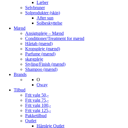
Læber
Selvbruner
Solprodukter (skin)
After sun
Solbeskyttelse
Mænd
Ansigtspleje – Mænd
Conditioner/Treatment for mænd
Hårtab (mænd)
Kropspleje (mænd)
Parfume (mænd)
skægpleje
Styling/Finish (mænd)
Shampoo (mænd)
Brands
O
Oway
Tilbud
Frit valg 50,-
Frit valg 75,-
Frit valg 100,-
Frit valg 125,-
Pakketilbud
Outlet
Hårpleje Outlet