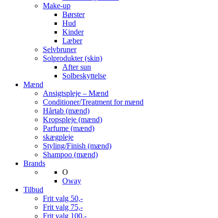
Make-up
Børster
Hud
Kinder
Læber
Selvbruner
Solprodukter (skin)
After sun
Solbeskyttelse
Mænd
Ansigtspleje – Mænd
Conditioner/Treatment for mænd
Hårtab (mænd)
Kropspleje (mænd)
Parfume (mænd)
skægpleje
Styling/Finish (mænd)
Shampoo (mænd)
Brands
O
Oway
Tilbud
Frit valg 50,-
Frit valg 75,-
Frit valg 100,-