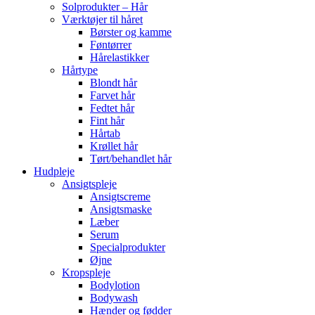
Solprodukter – Hår
Værktøjer til håret
Børster og kamme
Føntørrer
Hårelastikker
Hårtype
Blondt hår
Farvet hår
Fedtet hår
Fint hår
Hårtab
Krøllet hår
Tørt/behandlet hår
Hudpleje
Ansigtspleje
Ansigtscreme
Ansigtsmaske
Læber
Serum
Specialprodukter
Øjne
Kropspleje
Bodylotion
Bodywash
Hænder og fødder