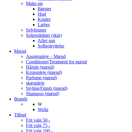
Make-up
Børster
Hud
Kinder
Læber
Selvbruner
Solprodukter (skin)
After sun
Solbeskyttelse
Mænd
Ansigtspleje – Mænd
Conditioner/Treatment for mænd
Hårtab (mænd)
Kropspleje (mænd)
Parfume (mænd)
skægpleje
Styling/Finish (mænd)
Shampoo (mænd)
Brands
W
Wella
Tilbud
Frit valg 50,-
Frit valg 75,-
Frit valg 100,-