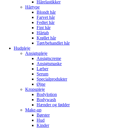
Hårelastikker
Hårtype
Blondt hår
Farvet hår
Fedtet hår
Fint hår
Hårtab
Krøllet hår
Tørt/behandlet hår
Hudpleje
Ansigtspleje
Ansigtscreme
Ansigtsmaske
Læber
Serum
Specialprodukter
Øjne
Kropspleje
Bodylotion
Bodywash
Hænder og fødder
Make-up
Børster
Hud
Kinder