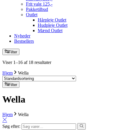
Frit valg 125,-
Pakketilbud
Outlet
Hårpleje Outlet
Hudpleje Outlet
Mænd Outlet
Nyheder
Bestsellers
Filter
Viser 1–16 af 18 resultater
Hjem
Wella
Filter
Wella
Hjem
Wella
Søg efter: