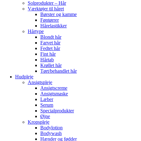
Solprodukter – Hår
Værktøjer til håret
Børster og kamme
Føntørrer
Hårelastikker
Hårtype
Blondt hår
Farvet hår
Fedtet hår
Fint hår
Hårtab
Krøllet hår
Tørt/behandlet hår
Hudpleje
Ansigtspleje
Ansigtscreme
Ansigtsmaske
Læber
Serum
Specialprodukter
Øjne
Kropspleje
Bodylotion
Bodywash
Hænder og fødder