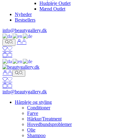
Hudpleje Outlet
Mænd Outlet
Nyheder
Bestsellers
info@beautygallery.dk
info@beautygallery.dk
Hårpleje og styling
Conditioner
Farve
Hårkur/Treatment
Hovedbundsproblemer
Olie
Shampoo