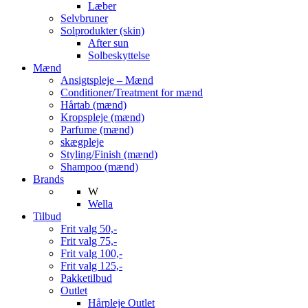
Læber
Selvbruner
Solprodukter (skin)
After sun
Solbeskyttelse
Mænd
Ansigtspleje – Mænd
Conditioner/Treatment for mænd
Hårtab (mænd)
Kropspleje (mænd)
Parfume (mænd)
skægpleje
Styling/Finish (mænd)
Shampoo (mænd)
Brands
W
Wella
Tilbud
Frit valg 50,-
Frit valg 75,-
Frit valg 100,-
Frit valg 125,-
Pakketilbud
Outlet
Hårpleje Outlet