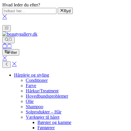
Hvad leder du efter?
Ryd
Filter
Hårpleje og styling
Conditioner
Farve
Hårkur/Treatment
Hovedbundsproblemer
Olie
Shampoo
Solprodukter – Hår
Værktøjer til håret
Børster og kamme
Føntørrer