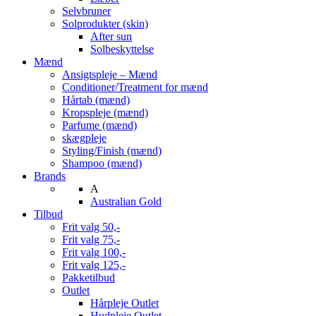
Selvbruner
Solprodukter (skin)
After sun
Solbeskyttelse
Mænd
Ansigtspleje – Mænd
Conditioner/Treatment for mænd
Hårtab (mænd)
Kropspleje (mænd)
Parfume (mænd)
skægpleje
Styling/Finish (mænd)
Shampoo (mænd)
Brands
A
Australian Gold
Tilbud
Frit valg 50,-
Frit valg 75,-
Frit valg 100,-
Frit valg 125,-
Pakketilbud
Outlet
Hårpleje Outlet
Hudpleje Outlet