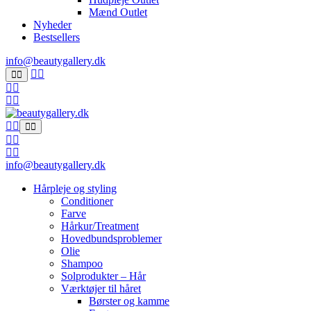
Mænd Outlet
Nyheder
Bestsellers
info@beautygallery.dk
info@beautygallery.dk
Hårpleje og styling
Conditioner
Farve
Hårkur/Treatment
Hovedbundsproblemer
Olie
Shampoo
Solprodukter – Hår
Værktøjer til håret
Børster og kamme