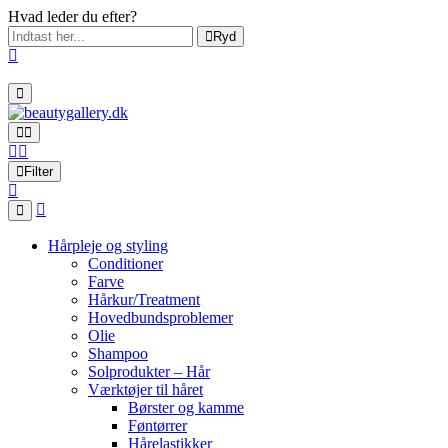
Hvad leder du efter?
Ryd
Filter
Hårpleje og styling
Conditioner
Farve
Hårkur/Treatment
Hovedbundsproblemer
Olie
Shampoo
Solprodukter – Hår
Værktøjer til håret
Børster og kamme
Føntørrer
Hårelastikker