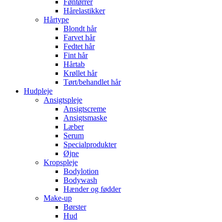
Føntørrer
Hårelastikker
Hårtype
Blondt hår
Farvet hår
Fedtet hår
Fint hår
Hårtab
Krøllet hår
Tørt/behandlet hår
Hudpleje
Ansigtspleje
Ansigtscreme
Ansigtsmaske
Læber
Serum
Specialprodukter
Øjne
Kropspleje
Bodylotion
Bodywash
Hænder og fødder
Make-up
Børster
Hud