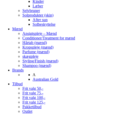
Kinder
Læber
Selvbruner
Solprodukter (skin)
After sun
Solbeskyttelse
Mænd
Ansigtspleje – Mænd
Conditioner/Treatment for mænd
Hårtab (mænd)
Kropspleje (mænd)
Parfume (mænd)
skægpleje
Styling/Finish (mænd)
Shampoo (mænd)
Brands
A
Australian Gold
Tilbud
Frit valg 50,-
Frit valg 75,-
Frit valg 100,-
Frit valg 125,-
Pakketilbud
Outlet