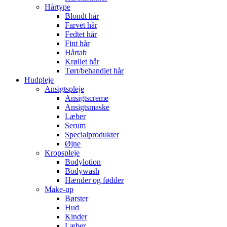
Hårtype
Blondt hår
Farvet hår
Fedtet hår
Fint hår
Hårtab
Krøllet hår
Tørt/behandlet hår
Hudpleje
Ansigtspleje
Ansigtscreme
Ansigtsmaske
Læber
Serum
Specialprodukter
Øjne
Kropspleje
Bodylotion
Bodywash
Hænder og fødder
Make-up
Børster
Hud
Kinder
Læber