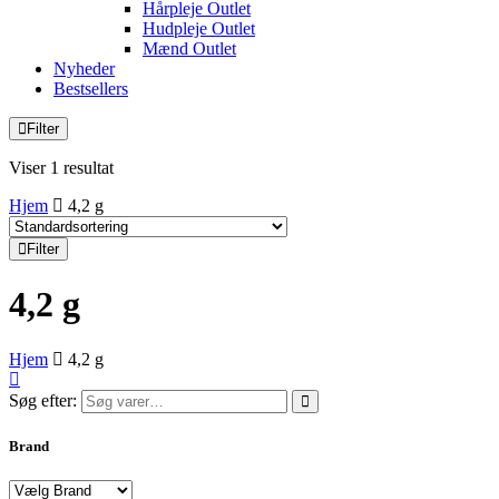
Hårpleje Outlet
Hudpleje Outlet
Mænd Outlet
Nyheder
Bestsellers
Filter
Viser 1 resultat
Hjem
4,2 g
Filter
4,2 g
Hjem
4,2 g
Søg efter:
Brand