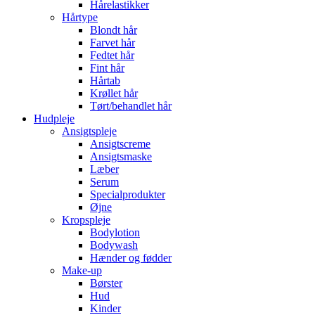
Hårelastikker
Hårtype
Blondt hår
Farvet hår
Fedtet hår
Fint hår
Hårtab
Krøllet hår
Tørt/behandlet hår
Hudpleje
Ansigtspleje
Ansigtscreme
Ansigtsmaske
Læber
Serum
Specialprodukter
Øjne
Kropspleje
Bodylotion
Bodywash
Hænder og fødder
Make-up
Børster
Hud
Kinder