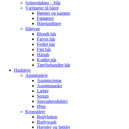
Solprodukter – Hår
Værktøjer til håret
Børster og kamme
Føntørrer
Hårelastikker
Hårtype
Blondt hår
Farvet hår
Fedtet hår
Fint hår
Hårtab
Krøllet hår
Tørt/behandlet hår
Hudpleje
Ansigtspleje
Ansigtscreme
Ansigtsmaske
Læber
Serum
Specialprodukter
Øjne
Kropspleje
Bodylotion
Bodywash
Hænder og fødder