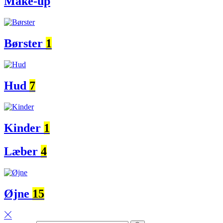
Make-up
Børster
1
Hud
7
Kinder
1
Læber
4
Øjne
15