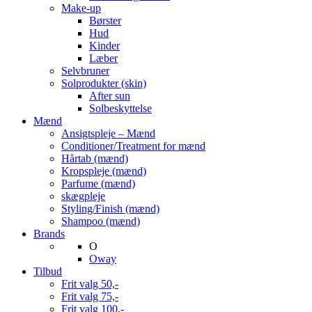
Make-up
Børster
Hud
Kinder
Læber
Selvbruner
Solprodukter (skin)
After sun
Solbeskyttelse
Mænd
Ansigtspleje – Mænd
Conditioner/Treatment for mænd
Hårtab (mænd)
Kropspleje (mænd)
Parfume (mænd)
skægpleje
Styling/Finish (mænd)
Shampoo (mænd)
Brands
O
Oway
Tilbud
Frit valg 50,-
Frit valg 75,-
Frit valg 100,-