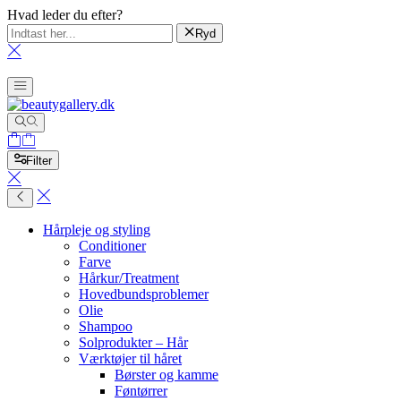
Hvad leder du efter?
Ryd
Filter
Hårpleje og styling
Conditioner
Farve
Hårkur/Treatment
Hovedbundsproblemer
Olie
Shampoo
Solprodukter – Hår
Værktøjer til håret
Børster og kamme
Føntørrer