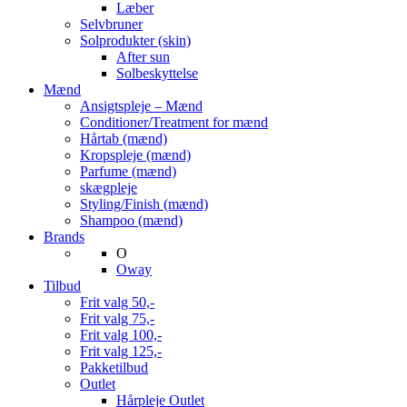
Læber
Selvbruner
Solprodukter (skin)
After sun
Solbeskyttelse
Mænd
Ansigtspleje – Mænd
Conditioner/Treatment for mænd
Hårtab (mænd)
Kropspleje (mænd)
Parfume (mænd)
skægpleje
Styling/Finish (mænd)
Shampoo (mænd)
Brands
O
Oway
Tilbud
Frit valg 50,-
Frit valg 75,-
Frit valg 100,-
Frit valg 125,-
Pakketilbud
Outlet
Hårpleje Outlet