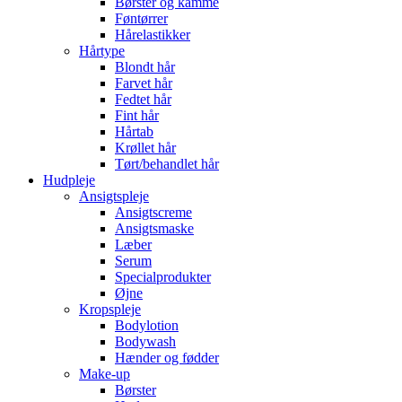
Børster og kamme
Føntørrer
Hårelastikker
Hårtype
Blondt hår
Farvet hår
Fedtet hår
Fint hår
Hårtab
Krøllet hår
Tørt/behandlet hår
Hudpleje
Ansigtspleje
Ansigtscreme
Ansigtsmaske
Læber
Serum
Specialprodukter
Øjne
Kropspleje
Bodylotion
Bodywash
Hænder og fødder
Make-up
Børster