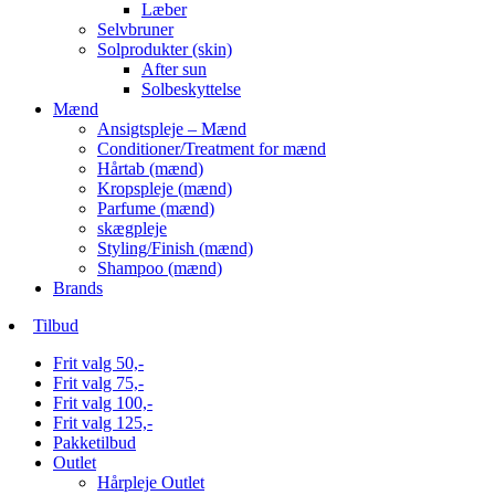
Læber
Selvbruner
Solprodukter (skin)
After sun
Solbeskyttelse
Mænd
Ansigtspleje – Mænd
Conditioner/Treatment for mænd
Hårtab (mænd)
Kropspleje (mænd)
Parfume (mænd)
skægpleje
Styling/Finish (mænd)
Shampoo (mænd)
Brands
Tilbud
Frit valg 50,-
Frit valg 75,-
Frit valg 100,-
Frit valg 125,-
Pakketilbud
Outlet
Hårpleje Outlet