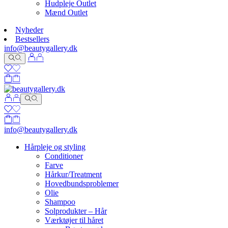
Hudpleje Outlet
Mænd Outlet
Nyheder
Bestsellers
info@beautygallery.dk
info@beautygallery.dk
Hårpleje og styling
Conditioner
Farve
Hårkur/Treatment
Hovedbundsproblemer
Olie
Shampoo
Solprodukter – Hår
Værktøjer til håret