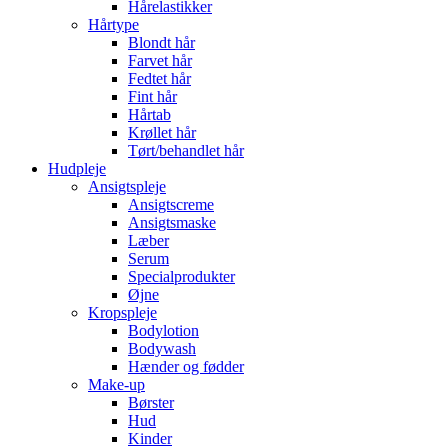
Hårelastikker
Hårtype
Blondt hår
Farvet hår
Fedtet hår
Fint hår
Hårtab
Krøllet hår
Tørt/behandlet hår
Hudpleje
Ansigtspleje
Ansigtscreme
Ansigtsmaske
Læber
Serum
Specialprodukter
Øjne
Kropspleje
Bodylotion
Bodywash
Hænder og fødder
Make-up
Børster
Hud
Kinder