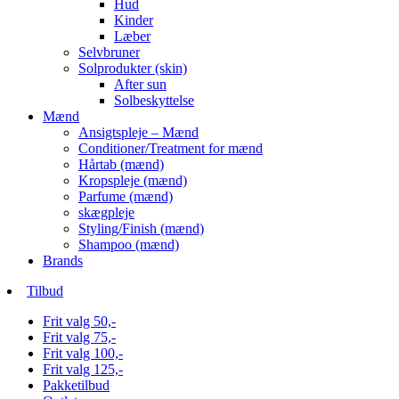
Hud
Kinder
Læber
Selvbruner
Solprodukter (skin)
After sun
Solbeskyttelse
Mænd
Ansigtspleje – Mænd
Conditioner/Treatment for mænd
Hårtab (mænd)
Kropspleje (mænd)
Parfume (mænd)
skægpleje
Styling/Finish (mænd)
Shampoo (mænd)
Brands
Tilbud
Frit valg 50,-
Frit valg 75,-
Frit valg 100,-
Frit valg 125,-
Pakketilbud