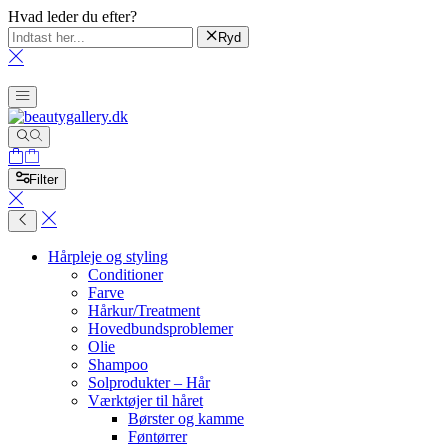
Hvad leder du efter?
Ryd
Filter
Hårpleje og styling
Conditioner
Farve
Hårkur/Treatment
Hovedbundsproblemer
Olie
Shampoo
Solprodukter – Hår
Værktøjer til håret
Børster og kamme
Føntørrer