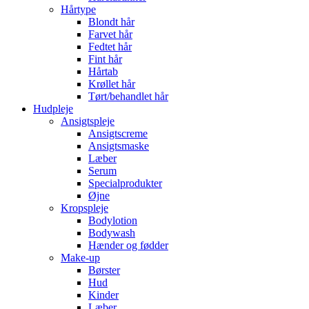
Hårtype
Blondt hår
Farvet hår
Fedtet hår
Fint hår
Hårtab
Krøllet hår
Tørt/behandlet hår
Hudpleje
Ansigtspleje
Ansigtscreme
Ansigtsmaske
Læber
Serum
Specialprodukter
Øjne
Kropspleje
Bodylotion
Bodywash
Hænder og fødder
Make-up
Børster
Hud
Kinder
Læber