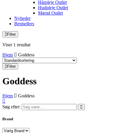
Hårpleje Outlet
Hudpleje Outlet
Mænd Outlet
Nyheder
Bestsellers
Filter
Viser 1 resultat
Hjem
Goddess
Filter
Goddess
Hjem
Goddess
Søg efter:
Brand