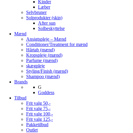
Kinder
Læber
Selvbruner
Solprodukter (skin)
After sun
Solbeskyttelse
Mænd
Ansigtspleje – Mænd
Conditioner/Treatment for mænd
Hårtab (mænd)
Kropspleje (mænd)
Parfume (mænd)
skægpleje
Styling/Finish (mænd)
Shampoo (mænd)
Brands
G
Goddess
Tilbud
Frit valg 50,-
Frit valg 75,-
Frit valg 100,-
Frit valg 125,-
Pakketilbud
Outlet