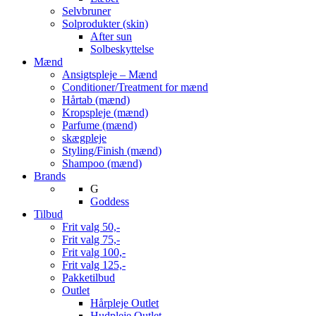
Selvbruner
Solprodukter (skin)
After sun
Solbeskyttelse
Mænd
Ansigtspleje – Mænd
Conditioner/Treatment for mænd
Hårtab (mænd)
Kropspleje (mænd)
Parfume (mænd)
skægpleje
Styling/Finish (mænd)
Shampoo (mænd)
Brands
G
Goddess
Tilbud
Frit valg 50,-
Frit valg 75,-
Frit valg 100,-
Frit valg 125,-
Pakketilbud
Outlet
Hårpleje Outlet
Hudpleje Outlet