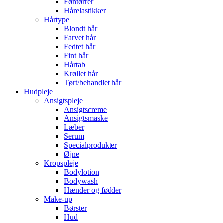
Føntørrer
Hårelastikker
Hårtype
Blondt hår
Farvet hår
Fedtet hår
Fint hår
Hårtab
Krøllet hår
Tørt/behandlet hår
Hudpleje
Ansigtspleje
Ansigtscreme
Ansigtsmaske
Læber
Serum
Specialprodukter
Øjne
Kropspleje
Bodylotion
Bodywash
Hænder og fødder
Make-up
Børster
Hud