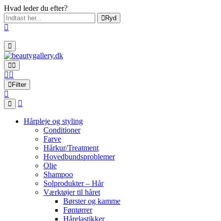
Hvad leder du efter?
Ryd
Filter
Hårpleje og styling
Conditioner
Farve
Hårkur/Treatment
Hovedbundsproblemer
Olie
Shampoo
Solprodukter – Hår
Værktøjer til håret
Børster og kamme
Føntørrer
Hårelastikker