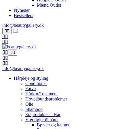
Mænd Outlet
Nyheder
Bestsellers
info@beautygallery.dk
info@beautygallery.dk
Hårpleje og styling
Conditioner
Farve
Hårkur/Treatment
Hovedbundsproblemer
Olie
Shampoo
Solprodukter – Hår
Værktøjer til håret
Børster og kamme