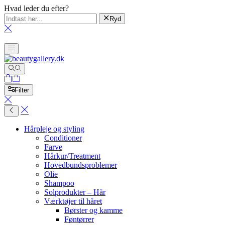
Hvad leder du efter?
Ryd
Filter
Hårpleje og styling
Conditioner
Farve
Hårkur/Treatment
Hovedbundsproblemer
Olie
Shampoo
Solprodukter – Hår
Værktøjer til håret
Børster og kamme
Føntørrer