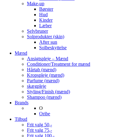
Make-up
Børster
Hud
Kinder
Læber
Selvbruner
Solprodukter (skin)
After sun
Solbeskyttelse
Mænd
Ansigtspleje – Mænd
Conditioner/Treatment for mænd
Hårtab (mænd)
Kropspleje (mænd)
Parfume (mænd)
skægpleje
Styling/Finish (mænd)
Shampoo (mænd)
Brands
O
Oribe
Tilbud
Frit valg 50,-
Frit valg 75,-
Frit valg 100,-