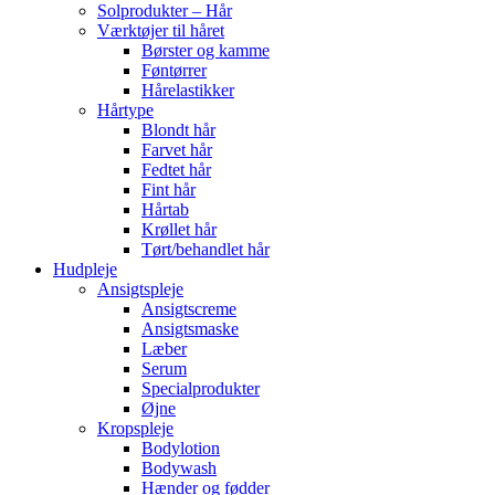
Solprodukter – Hår
Værktøjer til håret
Børster og kamme
Føntørrer
Hårelastikker
Hårtype
Blondt hår
Farvet hår
Fedtet hår
Fint hår
Hårtab
Krøllet hår
Tørt/behandlet hår
Hudpleje
Ansigtspleje
Ansigtscreme
Ansigtsmaske
Læber
Serum
Specialprodukter
Øjne
Kropspleje
Bodylotion
Bodywash
Hænder og fødder