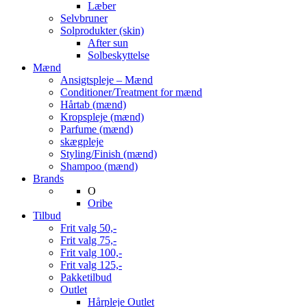
Læber
Selvbruner
Solprodukter (skin)
After sun
Solbeskyttelse
Mænd
Ansigtspleje – Mænd
Conditioner/Treatment for mænd
Hårtab (mænd)
Kropspleje (mænd)
Parfume (mænd)
skægpleje
Styling/Finish (mænd)
Shampoo (mænd)
Brands
O
Oribe
Tilbud
Frit valg 50,-
Frit valg 75,-
Frit valg 100,-
Frit valg 125,-
Pakketilbud
Outlet
Hårpleje Outlet