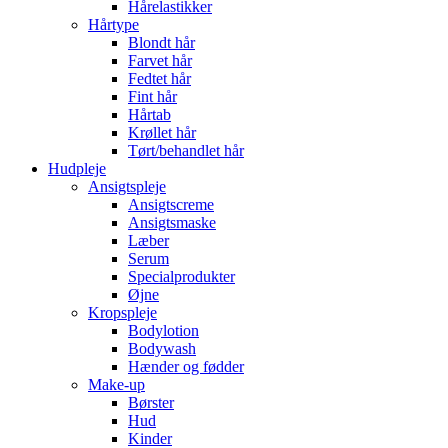
Hårelastikker
Hårtype
Blondt hår
Farvet hår
Fedtet hår
Fint hår
Hårtab
Krøllet hår
Tørt/behandlet hår
Hudpleje
Ansigtspleje
Ansigtscreme
Ansigtsmaske
Læber
Serum
Specialprodukter
Øjne
Kropspleje
Bodylotion
Bodywash
Hænder og fødder
Make-up
Børster
Hud
Kinder