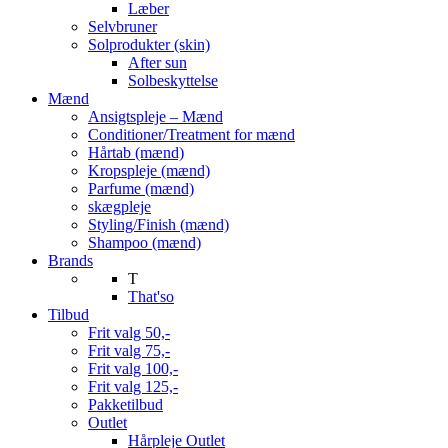
Læber
Selvbruner
Solprodukter (skin)
After sun
Solbeskyttelse
Mænd
Ansigtspleje – Mænd
Conditioner/Treatment for mænd
Hårtab (mænd)
Kropspleje (mænd)
Parfume (mænd)
skægpleje
Styling/Finish (mænd)
Shampoo (mænd)
Brands
T
That'so
Tilbud
Frit valg 50,-
Frit valg 75,-
Frit valg 100,-
Frit valg 125,-
Pakketilbud
Outlet
Hårpleje Outlet