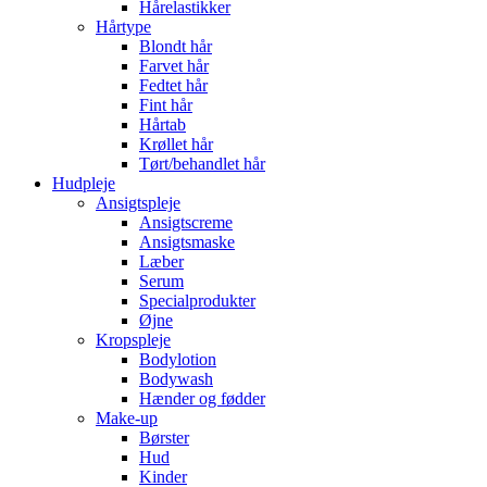
Hårelastikker
Hårtype
Blondt hår
Farvet hår
Fedtet hår
Fint hår
Hårtab
Krøllet hår
Tørt/behandlet hår
Hudpleje
Ansigtspleje
Ansigtscreme
Ansigtsmaske
Læber
Serum
Specialprodukter
Øjne
Kropspleje
Bodylotion
Bodywash
Hænder og fødder
Make-up
Børster
Hud
Kinder