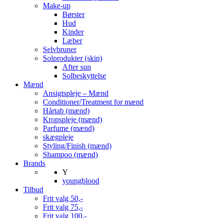
Make-up
Børster
Hud
Kinder
Læber
Selvbruner
Solprodukter (skin)
After sun
Solbeskyttelse
Mænd
Ansigtspleje – Mænd
Conditioner/Treatment for mænd
Hårtab (mænd)
Kropspleje (mænd)
Parfume (mænd)
skægpleje
Styling/Finish (mænd)
Shampoo (mænd)
Brands
Y
youngblood
Tilbud
Frit valg 50,-
Frit valg 75,-
Frit valg 100,-