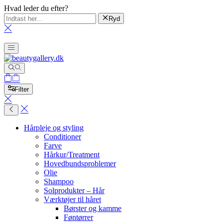
Hvad leder du efter?
Ryd
Filter
Hårpleje og styling
Conditioner
Farve
Hårkur/Treatment
Hovedbundsproblemer
Olie
Shampoo
Solprodukter – Hår
Værktøjer til håret
Børster og kamme
Føntørrer