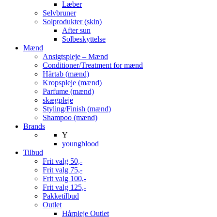
Læber
Selvbruner
Solprodukter (skin)
After sun
Solbeskyttelse
Mænd
Ansigtspleje – Mænd
Conditioner/Treatment for mænd
Hårtab (mænd)
Kropspleje (mænd)
Parfume (mænd)
skægpleje
Styling/Finish (mænd)
Shampoo (mænd)
Brands
Y
youngblood
Tilbud
Frit valg 50,-
Frit valg 75,-
Frit valg 100,-
Frit valg 125,-
Pakketilbud
Outlet
Hårpleje Outlet