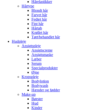
Hårelastikker
Hårtype
Blondt hår
Farvet hår
Fedtet hår
Fint hår
Hårtab
Krøllet hår
Tørt/behandlet hår
Hudpleje
Ansigtspleje
Ansigtscreme
Ansigtsmaske
Læber
Serum
Specialprodukter
Øjne
Kropspleje
Bodylotion
Bodywash
Hænder og fødder
Make-up
Børster
Hud
Kinder