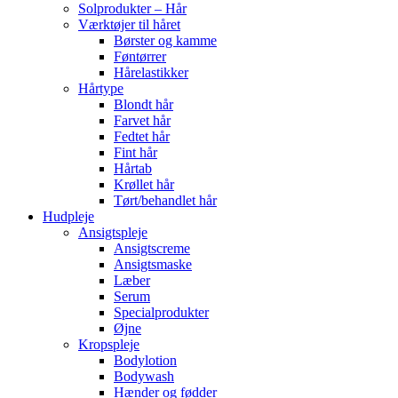
Solprodukter – Hår
Værktøjer til håret
Børster og kamme
Føntørrer
Hårelastikker
Hårtype
Blondt hår
Farvet hår
Fedtet hår
Fint hår
Hårtab
Krøllet hår
Tørt/behandlet hår
Hudpleje
Ansigtspleje
Ansigtscreme
Ansigtsmaske
Læber
Serum
Specialprodukter
Øjne
Kropspleje
Bodylotion
Bodywash
Hænder og fødder