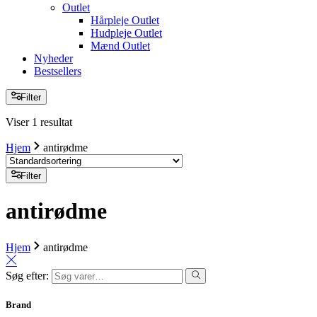
Outlet
Hårpleje Outlet
Hudpleje Outlet
Mænd Outlet
Nyheder
Bestsellers
Filter
Viser 1 resultat
Hjem
antirødme
Filter
antirødme
Hjem
antirødme
Søg efter:
Brand