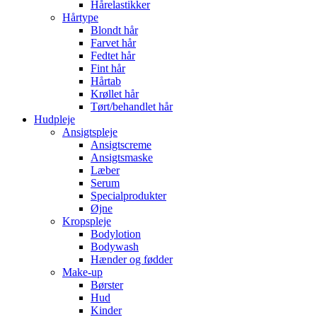
Hårelastikker
Hårtype
Blondt hår
Farvet hår
Fedtet hår
Fint hår
Hårtab
Krøllet hår
Tørt/behandlet hår
Hudpleje
Ansigtspleje
Ansigtscreme
Ansigtsmaske
Læber
Serum
Specialprodukter
Øjne
Kropspleje
Bodylotion
Bodywash
Hænder og fødder
Make-up
Børster
Hud
Kinder