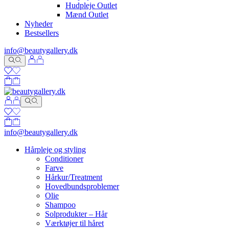
Hudpleje Outlet
Mænd Outlet
Nyheder
Bestsellers
info@beautygallery.dk
info@beautygallery.dk
Hårpleje og styling
Conditioner
Farve
Hårkur/Treatment
Hovedbundsproblemer
Olie
Shampoo
Solprodukter – Hår
Værktøjer til håret