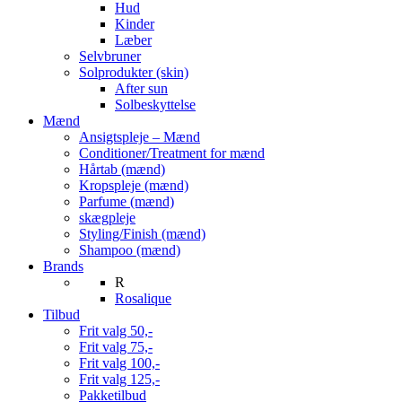
Hud
Kinder
Læber
Selvbruner
Solprodukter (skin)
After sun
Solbeskyttelse
Mænd
Ansigtspleje – Mænd
Conditioner/Treatment for mænd
Hårtab (mænd)
Kropspleje (mænd)
Parfume (mænd)
skægpleje
Styling/Finish (mænd)
Shampoo (mænd)
Brands
R
Rosalique
Tilbud
Frit valg 50,-
Frit valg 75,-
Frit valg 100,-
Frit valg 125,-
Pakketilbud