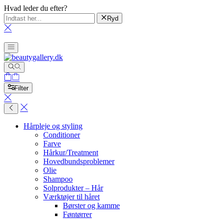
Hvad leder du efter?
Ryd
Filter
Hårpleje og styling
Conditioner
Farve
Hårkur/Treatment
Hovedbundsproblemer
Olie
Shampoo
Solprodukter – Hår
Værktøjer til håret
Børster og kamme
Føntørrer