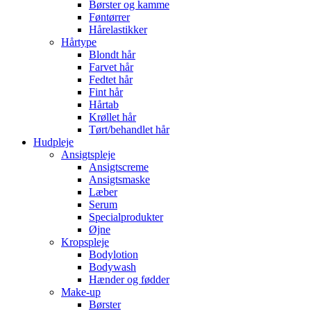
Børster og kamme
Føntørrer
Hårelastikker
Hårtype
Blondt hår
Farvet hår
Fedtet hår
Fint hår
Hårtab
Krøllet hår
Tørt/behandlet hår
Hudpleje
Ansigtspleje
Ansigtscreme
Ansigtsmaske
Læber
Serum
Specialprodukter
Øjne
Kropspleje
Bodylotion
Bodywash
Hænder og fødder
Make-up
Børster