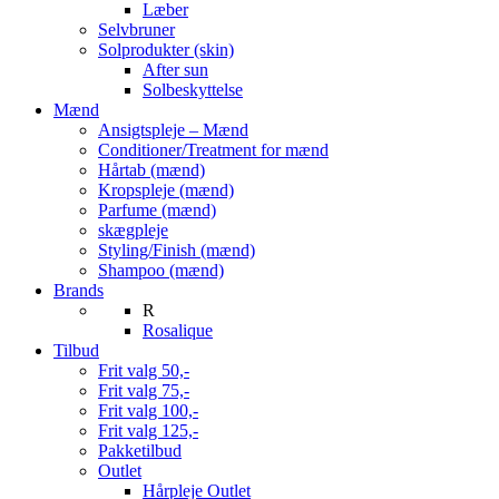
Læber
Selvbruner
Solprodukter (skin)
After sun
Solbeskyttelse
Mænd
Ansigtspleje – Mænd
Conditioner/Treatment for mænd
Hårtab (mænd)
Kropspleje (mænd)
Parfume (mænd)
skægpleje
Styling/Finish (mænd)
Shampoo (mænd)
Brands
R
Rosalique
Tilbud
Frit valg 50,-
Frit valg 75,-
Frit valg 100,-
Frit valg 125,-
Pakketilbud
Outlet
Hårpleje Outlet