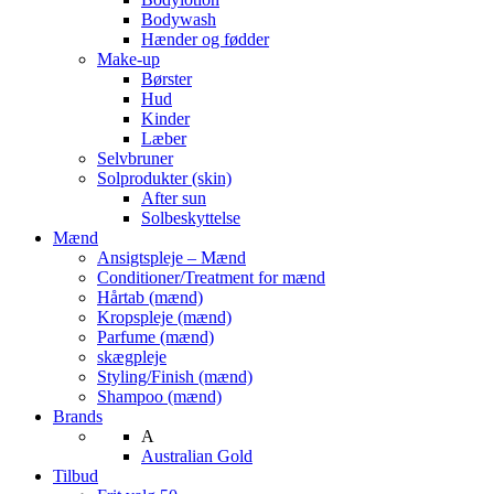
Bodywash
Hænder og fødder
Make-up
Børster
Hud
Kinder
Læber
Selvbruner
Solprodukter (skin)
After sun
Solbeskyttelse
Mænd
Ansigtspleje – Mænd
Conditioner/Treatment for mænd
Hårtab (mænd)
Kropspleje (mænd)
Parfume (mænd)
skægpleje
Styling/Finish (mænd)
Shampoo (mænd)
Brands
A
Australian Gold
Tilbud