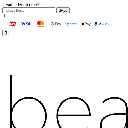
Hvad leder du efter?
Ryd