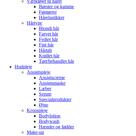
Værktøjer til håret
Børster og kamme
Føntørrer
Hårelastikker
Hårtype
Blondt hår
Farvet hår
Fedtet hår
Fint hår
Hårtab
Krøllet hår
Tørt/behandlet hår
Hudpleje
Ansigtspleje
Ansigtscreme
Ansigtsmaske
Læber
Serum
Specialprodukter
Øjne
Kropspleje
Bodylotion
Bodywash
Hænder og fødder
Make-up