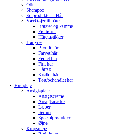
Olie
Shampoo
Solprodukter – Hår
Værktøjer til håret
Børster og kamme
Føntørrer
Hårelastikker
Hårtype
Blondt hår
Farvet hår
Fedtet hår
Fint hår
Hårtab
Krøllet hår
Tørt/behandlet hår
Hudpleje
Ansigtspleje
Ansigtscreme
Ansigtsmaske
Læber
Serum
Specialprodukter
Øjne
Kropspleje
Bodylotion