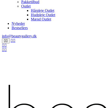
Pakketilbud
Outlet
Hårpleje Outlet
Hudpleje Outlet
Mænd Outlet
Nyheder
Bestsellers
info@beautygallery.dk