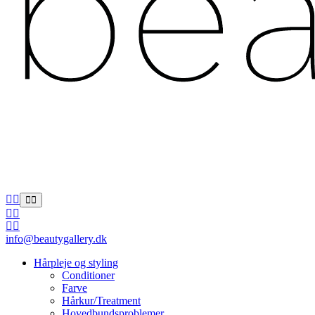
info@beautygallery.dk
Hårpleje og styling
Conditioner
Farve
Hårkur/Treatment
Hovedbundsproblemer