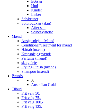
Børster
Hud
Kinder
Læber
Selvbruner
Solprodukter (skin)
After sun
Solbeskyttelse
Mænd
Ansigtspleje – Mænd
Conditioner/Treatment for mænd
Hårtab (mænd)
Kropspleje (mænd)
Parfume (mænd)
skægpleje
Styling/Finish (mænd)
Shampoo (mænd)
Brands
A
Australian Gold
Tilbud
Frit valg 50,-
Frit valg 75,-
Frit valg 100,-
Frit valg 125,-