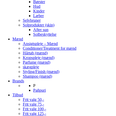
Børster
Hud
Kinder
Læber
Selvbruner
Solprodukter (skin)
After sun
Solbeskyttelse
Mænd
Ansigtspleje – Mænd
Conditioner/Treatment for mænd
Hårtab (mænd)
Kropspleje (mænd)
Parfume (mænd)
skægpleje
Styling/Finish (mænd)
Shampoo (mænd)
Brands
P
Pañpuri
Tilbud
Frit valg 50,-
Frit valg 75,-
Frit valg 100,-
Frit valg 125,-