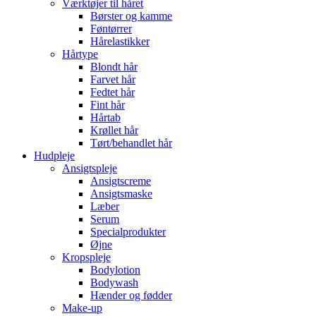
Værktøjer til håret
Børster og kamme
Føntørrer
Hårelastikker
Hårtype
Blondt hår
Farvet hår
Fedtet hår
Fint hår
Hårtab
Krøllet hår
Tørt/behandlet hår
Hudpleje
Ansigtspleje
Ansigtscreme
Ansigtsmaske
Læber
Serum
Specialprodukter
Øjne
Kropspleje
Bodylotion
Bodywash
Hænder og fødder
Make-up