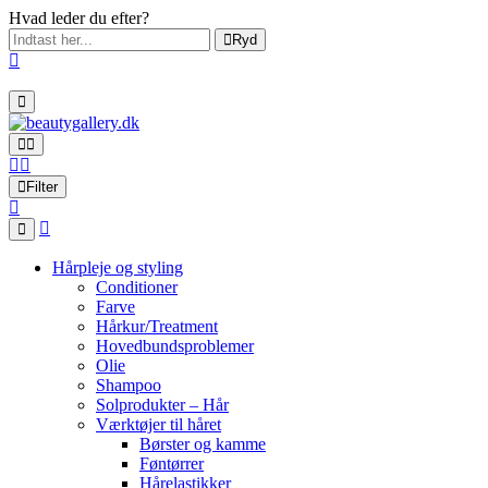
Hvad leder du efter?
Ryd
Filter
Hårpleje og styling
Conditioner
Farve
Hårkur/Treatment
Hovedbundsproblemer
Olie
Shampoo
Solprodukter – Hår
Værktøjer til håret
Børster og kamme
Føntørrer
Hårelastikker