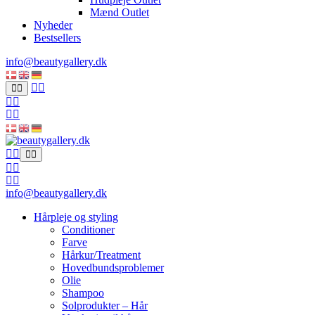
Mænd Outlet
Nyheder
Bestsellers
info@beautygallery.dk
info@beautygallery.dk
Hårpleje og styling
Conditioner
Farve
Hårkur/Treatment
Hovedbundsproblemer
Olie
Shampoo
Solprodukter – Hår