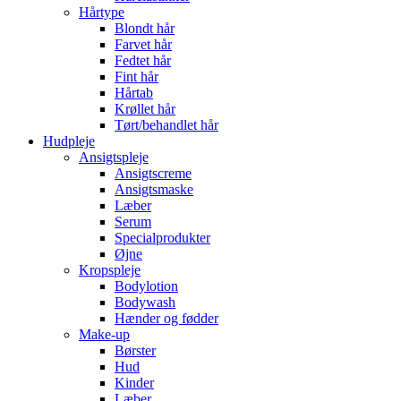
Hårtype
Blondt hår
Farvet hår
Fedtet hår
Fint hår
Hårtab
Krøllet hår
Tørt/behandlet hår
Hudpleje
Ansigtspleje
Ansigtscreme
Ansigtsmaske
Læber
Serum
Specialprodukter
Øjne
Kropspleje
Bodylotion
Bodywash
Hænder og fødder
Make-up
Børster
Hud
Kinder
Læber