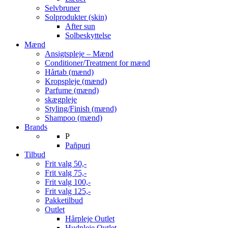
Selvbruner
Solprodukter (skin)
After sun
Solbeskyttelse
Mænd
Ansigtspleje – Mænd
Conditioner/Treatment for mænd
Hårtab (mænd)
Kropspleje (mænd)
Parfume (mænd)
skægpleje
Styling/Finish (mænd)
Shampoo (mænd)
Brands
P
Pañpuri
Tilbud
Frit valg 50,-
Frit valg 75,-
Frit valg 100,-
Frit valg 125,-
Pakketilbud
Outlet
Hårpleje Outlet
Hudpleje Outlet