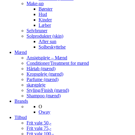
Make-up
Børster
Hud
Kinder
Læber
Selvbruner
Solprodukter (skin)
After sun
Solbeskyttelse
Mænd
Ansigtspleje – Mænd
Conditioner/Treatment for mænd
Hårtab (mænd)
Kropspleje (mænd)
Parfume (mænd)
skægpleje
Styling/Finish (mænd)
Shampoo (mænd)
Brands
O
Oway
Tilbud
Frit valg 50,-
Frit valg 75,-
Frit valg 100,-