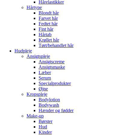
Hårelastikker
Hårtype
Blondt hår
Farvet hår
Fedtet hår
Fint hår
Hårtab
Krøllet hår
Tørt/behandlet hår
Hudpleje
Ansigtspleje
Ansigtscreme
Ansigtsmaske
Læber
Serum
Specialprodukter
Øjne
Kropspleje
Bodylotion
Bodywash
Hænder og fødder
Make-up
Børster
Hud
Kinder