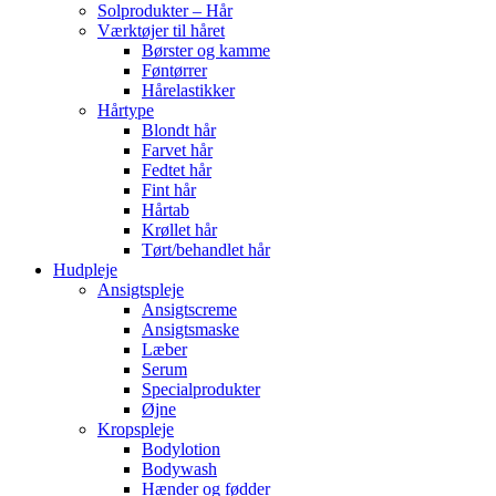
Solprodukter – Hår
Værktøjer til håret
Børster og kamme
Føntørrer
Hårelastikker
Hårtype
Blondt hår
Farvet hår
Fedtet hår
Fint hår
Hårtab
Krøllet hår
Tørt/behandlet hår
Hudpleje
Ansigtspleje
Ansigtscreme
Ansigtsmaske
Læber
Serum
Specialprodukter
Øjne
Kropspleje
Bodylotion
Bodywash
Hænder og fødder