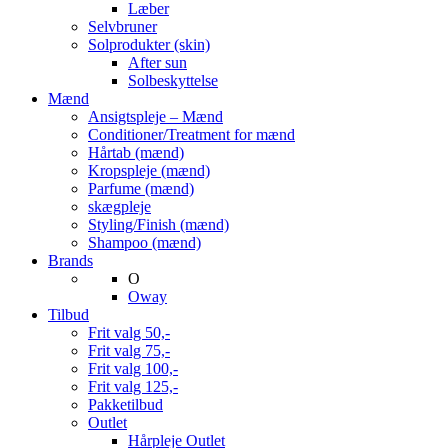
Læber
Selvbruner
Solprodukter (skin)
After sun
Solbeskyttelse
Mænd
Ansigtspleje – Mænd
Conditioner/Treatment for mænd
Hårtab (mænd)
Kropspleje (mænd)
Parfume (mænd)
skægpleje
Styling/Finish (mænd)
Shampoo (mænd)
Brands
O
Oway
Tilbud
Frit valg 50,-
Frit valg 75,-
Frit valg 100,-
Frit valg 125,-
Pakketilbud
Outlet
Hårpleje Outlet