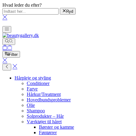
Hvad leder du efter?
Ryd
Filter
Hårpleje og styling
Conditioner
Farve
Hårkur/Treatment
Hovedbundsproblemer
Olie
Shampoo
Solprodukter – Hår
Værktøjer til håret
Børster og kamme
Føntørrer