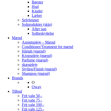
Børster
Hud
Kinder
Læber
Selvbruner
Solprodukter (skin)
After sun
Solbeskyttelse
Mænd
Ansigtspleje – Mænd
Conditioner/Treatment for mænd
Hårtab (mænd)
Kropspleje (mænd)
Parfume (mænd)
skægpleje
Styling/Finish (mænd)
Shampoo (mænd)
Brands
O
Oway
Tilbud
Frit valg 50,-
Frit valg 75,-
Frit valg 100,-
Frit valg 125,-