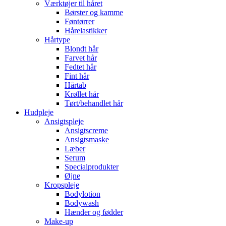
Værktøjer til håret
Børster og kamme
Føntørrer
Hårelastikker
Hårtype
Blondt hår
Farvet hår
Fedtet hår
Fint hår
Hårtab
Krøllet hår
Tørt/behandlet hår
Hudpleje
Ansigtspleje
Ansigtscreme
Ansigtsmaske
Læber
Serum
Specialprodukter
Øjne
Kropspleje
Bodylotion
Bodywash
Hænder og fødder
Make-up