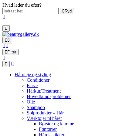
Hvad leder du efter?
Ryd
Filter
Hårpleje og styling
Conditioner
Farve
Hårkur/Treatment
Hovedbundsproblemer
Olie
Shampoo
Solprodukter – Hår
Værktøjer til håret
Børster og kamme
Føntørrer
Hårelastikker