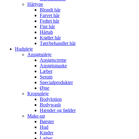
Hårtype
Blondt hår
Farvet hår
Fedtet hår
Fint hår
Hårtab
Krøllet hår
Tørt/behandlet hår
Hudpleje
Ansigtspleje
Ansigtscreme
Ansigtsmaske
Læber
Serum
Specialprodukter
Øjne
Kropspleje
Bodylotion
Bodywash
Hænder og fødder
Make-up
Børster
Hud
Kinder
Læber