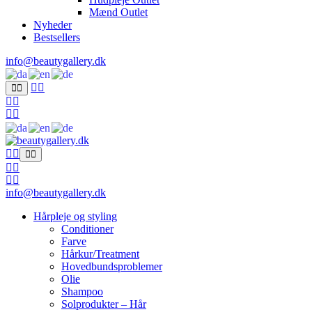
Mænd Outlet
Nyheder
Bestsellers
info@beautygallery.dk
info@beautygallery.dk
Hårpleje og styling
Conditioner
Farve
Hårkur/Treatment
Hovedbundsproblemer
Olie
Shampoo
Solprodukter – Hår