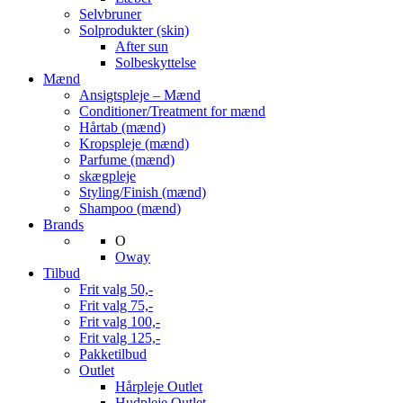
Selvbruner
Solprodukter (skin)
After sun
Solbeskyttelse
Mænd
Ansigtspleje – Mænd
Conditioner/Treatment for mænd
Hårtab (mænd)
Kropspleje (mænd)
Parfume (mænd)
skægpleje
Styling/Finish (mænd)
Shampoo (mænd)
Brands
O
Oway
Tilbud
Frit valg 50,-
Frit valg 75,-
Frit valg 100,-
Frit valg 125,-
Pakketilbud
Outlet
Hårpleje Outlet
Hudpleje Outlet