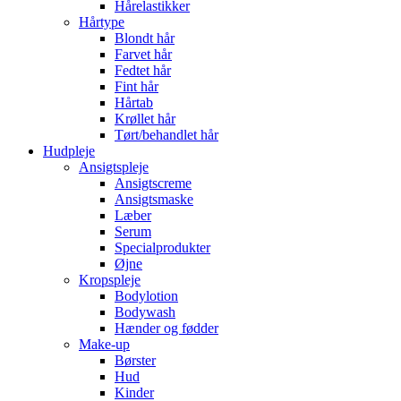
Hårelastikker
Hårtype
Blondt hår
Farvet hår
Fedtet hår
Fint hår
Hårtab
Krøllet hår
Tørt/behandlet hår
Hudpleje
Ansigtspleje
Ansigtscreme
Ansigtsmaske
Læber
Serum
Specialprodukter
Øjne
Kropspleje
Bodylotion
Bodywash
Hænder og fødder
Make-up
Børster
Hud
Kinder