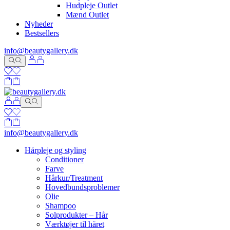
Hudpleje Outlet
Mænd Outlet
Nyheder
Bestsellers
info@beautygallery.dk
info@beautygallery.dk
Hårpleje og styling
Conditioner
Farve
Hårkur/Treatment
Hovedbundsproblemer
Olie
Shampoo
Solprodukter – Hår
Værktøjer til håret