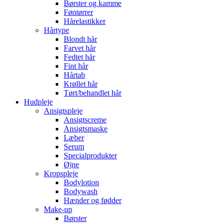
Børster og kamme
Føntørrer
Hårelastikker
Hårtype
Blondt hår
Farvet hår
Fedtet hår
Fint hår
Hårtab
Krøllet hår
Tørt/behandlet hår
Hudpleje
Ansigtspleje
Ansigtscreme
Ansigtsmaske
Læber
Serum
Specialprodukter
Øjne
Kropspleje
Bodylotion
Bodywash
Hænder og fødder
Make-up
Børster