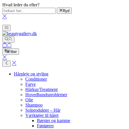
Hvad leder du efter?
Ryd
Filter
Hårpleje og styling
Conditioner
Farve
Hårkur/Treatment
Hovedbundsproblemer
Olie
Shampoo
Solprodukter – Hår
Værktøjer til håret
Børster og kamme
Føntørrer