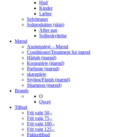
Hud
Kinder
Læber
Selvbruner
Solprodukter (skin)
After sun
Solbeskyttelse
Mænd
Ansigtspleje – Mænd
Conditioner/Treatment for mænd
Hårtab (mænd)
Kropspleje (mænd)
Parfume (mænd)
skægpleje
Styling/Finish (mænd)
Shampoo (mænd)
Brands
O
Oway
Tilbud
Frit valg 50,-
Frit valg 75,-
Frit valg 100,-
Frit valg 125,-
Pakketilbud