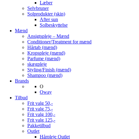
Læber
Selvbruner
Solprodukter (skin)
After sun
Solbeskyttelse
Mænd
Ansigtspleje – Mænd
Conditioner/Treatment for mænd
Hårtab (mænd)
Kropspleje (mænd)
Parfume (mænd)
skægpleje
Styling/Finish (mænd)
Shampoo (mænd)
Brands
O
Oway
Tilbud
Frit valg 50,-
Frit valg 75,-
Frit valg 100,-
Frit valg 125,-
Pakketilbud
Outlet
Hårpleje Outlet