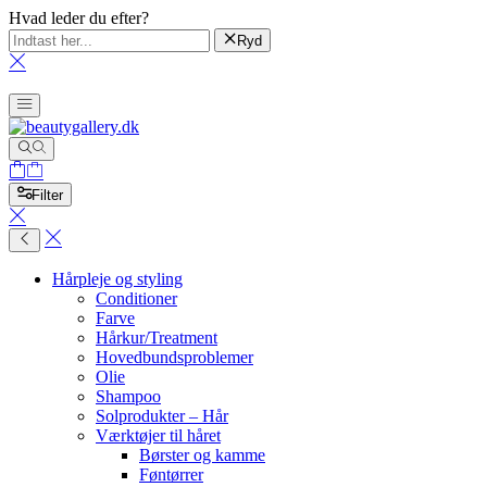
Hvad leder du efter?
Ryd
Filter
Hårpleje og styling
Conditioner
Farve
Hårkur/Treatment
Hovedbundsproblemer
Olie
Shampoo
Solprodukter – Hår
Værktøjer til håret
Børster og kamme
Føntørrer