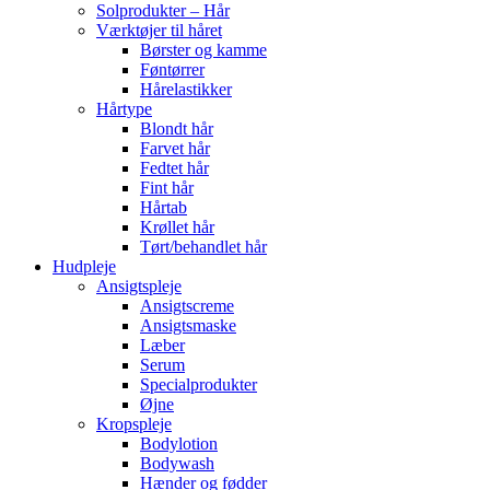
Solprodukter – Hår
Værktøjer til håret
Børster og kamme
Føntørrer
Hårelastikker
Hårtype
Blondt hår
Farvet hår
Fedtet hår
Fint hår
Hårtab
Krøllet hår
Tørt/behandlet hår
Hudpleje
Ansigtspleje
Ansigtscreme
Ansigtsmaske
Læber
Serum
Specialprodukter
Øjne
Kropspleje
Bodylotion
Bodywash
Hænder og fødder