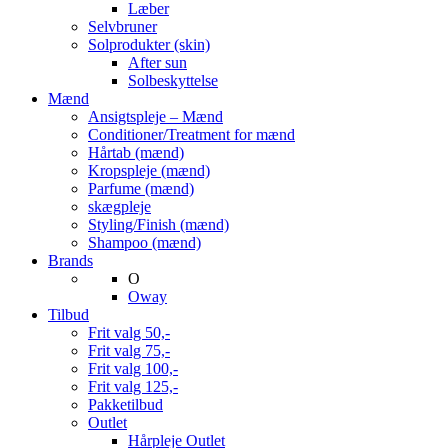
Læber
Selvbruner
Solprodukter (skin)
After sun
Solbeskyttelse
Mænd
Ansigtspleje – Mænd
Conditioner/Treatment for mænd
Hårtab (mænd)
Kropspleje (mænd)
Parfume (mænd)
skægpleje
Styling/Finish (mænd)
Shampoo (mænd)
Brands
O
Oway
Tilbud
Frit valg 50,-
Frit valg 75,-
Frit valg 100,-
Frit valg 125,-
Pakketilbud
Outlet
Hårpleje Outlet