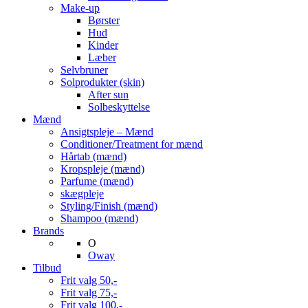
Make-up
Børster
Hud
Kinder
Læber
Selvbruner
Solprodukter (skin)
After sun
Solbeskyttelse
Mænd
Ansigtspleje – Mænd
Conditioner/Treatment for mænd
Hårtab (mænd)
Kropspleje (mænd)
Parfume (mænd)
skægpleje
Styling/Finish (mænd)
Shampoo (mænd)
Brands
O
Oway
Tilbud
Frit valg 50,-
Frit valg 75,-
Frit valg 100,-