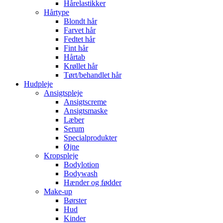
Hårelastikker
Hårtype
Blondt hår
Farvet hår
Fedtet hår
Fint hår
Hårtab
Krøllet hår
Tørt/behandlet hår
Hudpleje
Ansigtspleje
Ansigtscreme
Ansigtsmaske
Læber
Serum
Specialprodukter
Øjne
Kropspleje
Bodylotion
Bodywash
Hænder og fødder
Make-up
Børster
Hud
Kinder