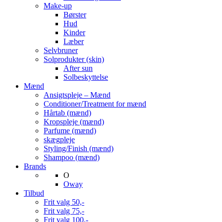
Make-up
Børster
Hud
Kinder
Læber
Selvbruner
Solprodukter (skin)
After sun
Solbeskyttelse
Mænd
Ansigtspleje – Mænd
Conditioner/Treatment for mænd
Hårtab (mænd)
Kropspleje (mænd)
Parfume (mænd)
skægpleje
Styling/Finish (mænd)
Shampoo (mænd)
Brands
O
Oway
Tilbud
Frit valg 50,-
Frit valg 75,-
Frit valg 100,-