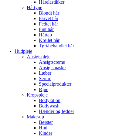
Hårelastikker
Hårtype
Blondt hår
Farvet hår
Fedtet hår
Fint hår
Hårtab
Krøllet hår
Tørt/behandlet hår
Hudpleje
Ansigtspleje
Ansigtscreme
Ansigtsmaske
Læber
Serum
Specialprodukter
Øjne
Kropspleje
Bodylotion
Bodywash
Hænder og fødder
Make-up
Børster
Hud
Kinder