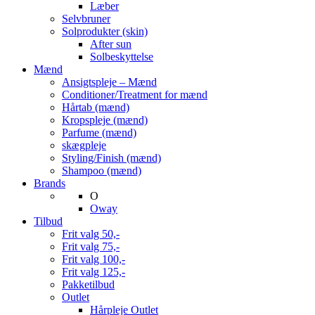
Læber
Selvbruner
Solprodukter (skin)
After sun
Solbeskyttelse
Mænd
Ansigtspleje – Mænd
Conditioner/Treatment for mænd
Hårtab (mænd)
Kropspleje (mænd)
Parfume (mænd)
skægpleje
Styling/Finish (mænd)
Shampoo (mænd)
Brands
O
Oway
Tilbud
Frit valg 50,-
Frit valg 75,-
Frit valg 100,-
Frit valg 125,-
Pakketilbud
Outlet
Hårpleje Outlet