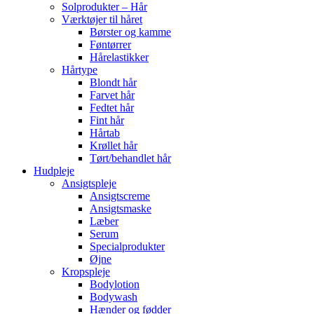
Solprodukter – Hår
Værktøjer til håret
Børster og kamme
Føntørrer
Hårelastikker
Hårtype
Blondt hår
Farvet hår
Fedtet hår
Fint hår
Hårtab
Krøllet hår
Tørt/behandlet hår
Hudpleje
Ansigtspleje
Ansigtscreme
Ansigtsmaske
Læber
Serum
Specialprodukter
Øjne
Kropspleje
Bodylotion
Bodywash
Hænder og fødder