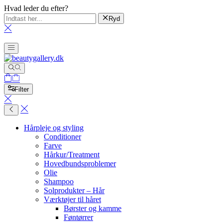
Hvad leder du efter?
Ryd
Filter
Hårpleje og styling
Conditioner
Farve
Hårkur/Treatment
Hovedbundsproblemer
Olie
Shampoo
Solprodukter – Hår
Værktøjer til håret
Børster og kamme
Føntørrer