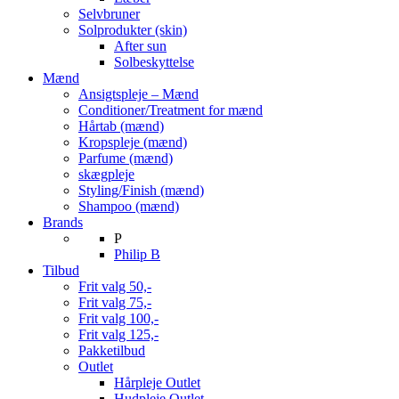
Selvbruner
Solprodukter (skin)
After sun
Solbeskyttelse
Mænd
Ansigtspleje – Mænd
Conditioner/Treatment for mænd
Hårtab (mænd)
Kropspleje (mænd)
Parfume (mænd)
skægpleje
Styling/Finish (mænd)
Shampoo (mænd)
Brands
P
Philip B
Tilbud
Frit valg 50,-
Frit valg 75,-
Frit valg 100,-
Frit valg 125,-
Pakketilbud
Outlet
Hårpleje Outlet
Hudpleje Outlet