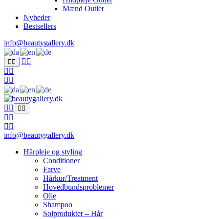
Mænd Outlet
Nyheder
Bestsellers
info@beautygallery.dk
info@beautygallery.dk
Hårpleje og styling
Conditioner
Farve
Hårkur/Treatment
Hovedbundsproblemer
Olie
Shampoo
Solprodukter – Hår