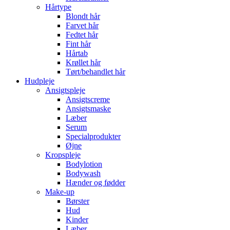
Hårtype
Blondt hår
Farvet hår
Fedtet hår
Fint hår
Hårtab
Krøllet hår
Tørt/behandlet hår
Hudpleje
Ansigtspleje
Ansigtscreme
Ansigtsmaske
Læber
Serum
Specialprodukter
Øjne
Kropspleje
Bodylotion
Bodywash
Hænder og fødder
Make-up
Børster
Hud
Kinder
Læber