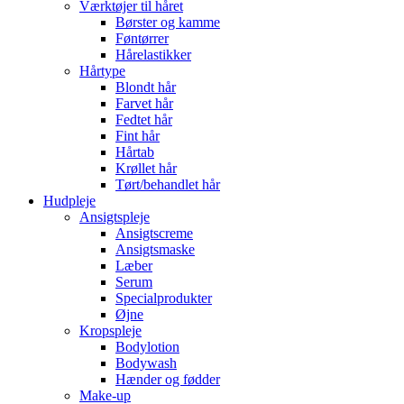
Værktøjer til håret
Børster og kamme
Føntørrer
Hårelastikker
Hårtype
Blondt hår
Farvet hår
Fedtet hår
Fint hår
Hårtab
Krøllet hår
Tørt/behandlet hår
Hudpleje
Ansigtspleje
Ansigtscreme
Ansigtsmaske
Læber
Serum
Specialprodukter
Øjne
Kropspleje
Bodylotion
Bodywash
Hænder og fødder
Make-up