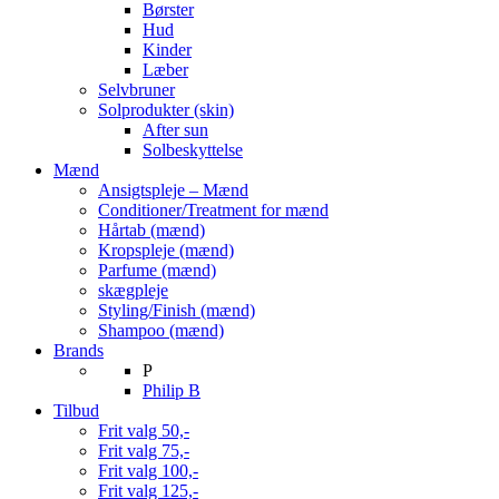
Børster
Hud
Kinder
Læber
Selvbruner
Solprodukter (skin)
After sun
Solbeskyttelse
Mænd
Ansigtspleje – Mænd
Conditioner/Treatment for mænd
Hårtab (mænd)
Kropspleje (mænd)
Parfume (mænd)
skægpleje
Styling/Finish (mænd)
Shampoo (mænd)
Brands
P
Philip B
Tilbud
Frit valg 50,-
Frit valg 75,-
Frit valg 100,-
Frit valg 125,-