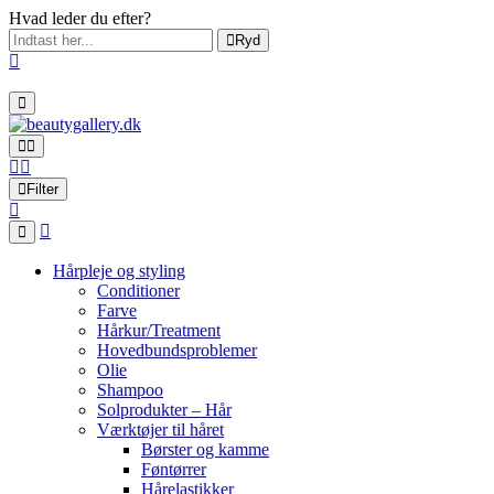
Hvad leder du efter?
Ryd
Filter
Hårpleje og styling
Conditioner
Farve
Hårkur/Treatment
Hovedbundsproblemer
Olie
Shampoo
Solprodukter – Hår
Værktøjer til håret
Børster og kamme
Føntørrer
Hårelastikker