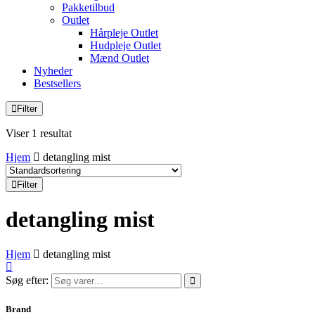
Pakketilbud
Outlet
Hårpleje Outlet
Hudpleje Outlet
Mænd Outlet
Nyheder
Bestsellers
Filter
Viser 1 resultat
Hjem
detangling mist
Filter
detangling mist
Hjem
detangling mist
Søg efter:
Brand