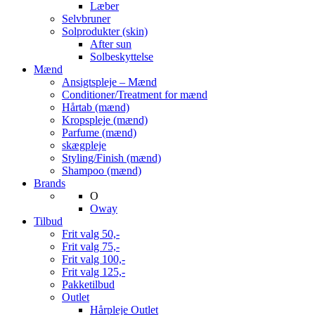
Læber
Selvbruner
Solprodukter (skin)
After sun
Solbeskyttelse
Mænd
Ansigtspleje – Mænd
Conditioner/Treatment for mænd
Hårtab (mænd)
Kropspleje (mænd)
Parfume (mænd)
skægpleje
Styling/Finish (mænd)
Shampoo (mænd)
Brands
O
Oway
Tilbud
Frit valg 50,-
Frit valg 75,-
Frit valg 100,-
Frit valg 125,-
Pakketilbud
Outlet
Hårpleje Outlet