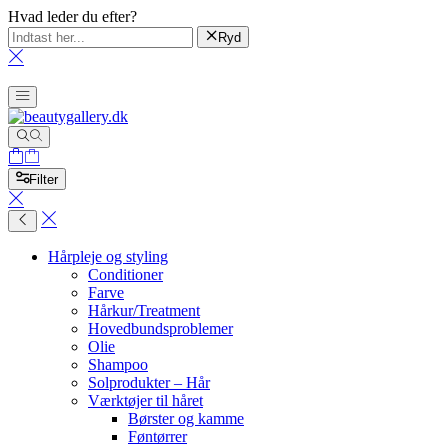
Hvad leder du efter?
Ryd
Filter
Hårpleje og styling
Conditioner
Farve
Hårkur/Treatment
Hovedbundsproblemer
Olie
Shampoo
Solprodukter – Hår
Værktøjer til håret
Børster og kamme
Føntørrer