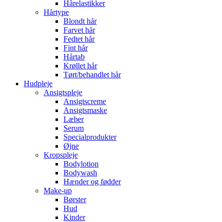
Hårelastikker
Hårtype
Blondt hår
Farvet hår
Fedtet hår
Fint hår
Hårtab
Krøllet hår
Tørt/behandlet hår
Hudpleje
Ansigtspleje
Ansigtscreme
Ansigtsmaske
Læber
Serum
Specialprodukter
Øjne
Kropspleje
Bodylotion
Bodywash
Hænder og fødder
Make-up
Børster
Hud
Kinder