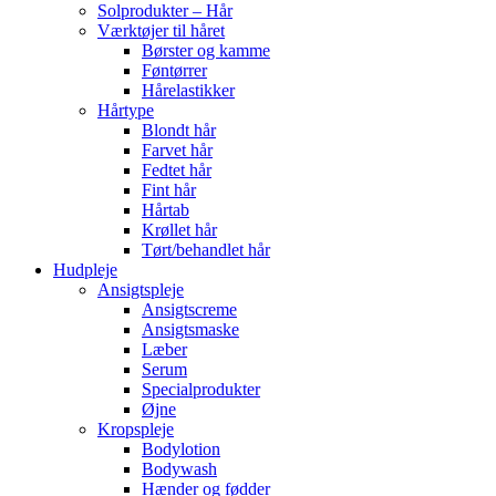
Solprodukter – Hår
Værktøjer til håret
Børster og kamme
Føntørrer
Hårelastikker
Hårtype
Blondt hår
Farvet hår
Fedtet hår
Fint hår
Hårtab
Krøllet hår
Tørt/behandlet hår
Hudpleje
Ansigtspleje
Ansigtscreme
Ansigtsmaske
Læber
Serum
Specialprodukter
Øjne
Kropspleje
Bodylotion
Bodywash
Hænder og fødder