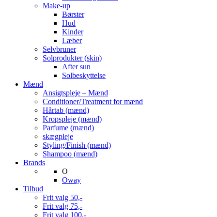
Make-up
Børster
Hud
Kinder
Læber
Selvbruner
Solprodukter (skin)
After sun
Solbeskyttelse
Mænd
Ansigtspleje – Mænd
Conditioner/Treatment for mænd
Hårtab (mænd)
Kropspleje (mænd)
Parfume (mænd)
skægpleje
Styling/Finish (mænd)
Shampoo (mænd)
Brands
O
Oway
Tilbud
Frit valg 50,-
Frit valg 75,-
Frit valg 100,-