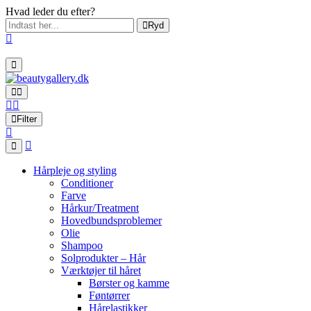
Hvad leder du efter?
Ryd
Filter
Hårpleje og styling
Conditioner
Farve
Hårkur/Treatment
Hovedbundsproblemer
Olie
Shampoo
Solprodukter – Hår
Værktøjer til håret
Børster og kamme
Føntørrer
Hårelastikker