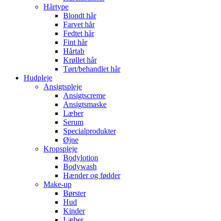
Hårtype
Blondt hår
Farvet hår
Fedtet hår
Fint hår
Hårtab
Krøllet hår
Tørt/behandlet hår
Hudpleje
Ansigtspleje
Ansigtscreme
Ansigtsmaske
Læber
Serum
Specialprodukter
Øjne
Kropspleje
Bodylotion
Bodywash
Hænder og fødder
Make-up
Børster
Hud
Kinder
Læber