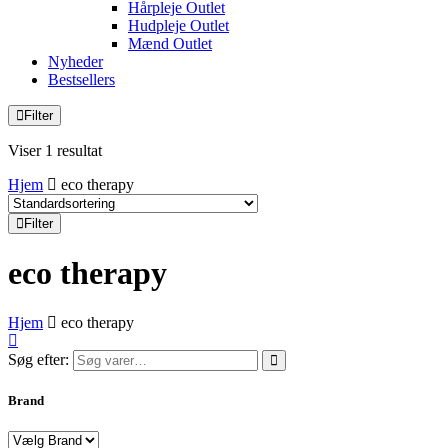
Hårpleje Outlet
Hudpleje Outlet
Mænd Outlet
Nyheder
Bestsellers
Filter
Viser 1 resultat
Hjem
eco therapy
Filter
eco therapy
Hjem
eco therapy
Søg efter:
Brand