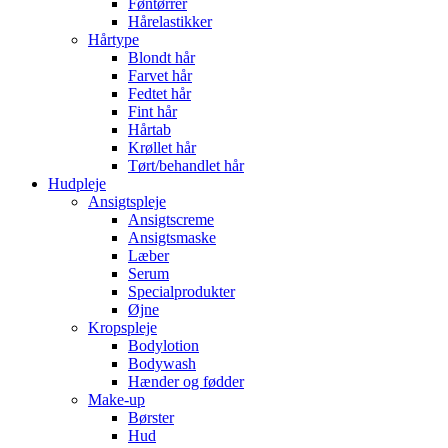
Føntørrer
Hårelastikker
Hårtype
Blondt hår
Farvet hår
Fedtet hår
Fint hår
Hårtab
Krøllet hår
Tørt/behandlet hår
Hudpleje
Ansigtspleje
Ansigtscreme
Ansigtsmaske
Læber
Serum
Specialprodukter
Øjne
Kropspleje
Bodylotion
Bodywash
Hænder og fødder
Make-up
Børster
Hud