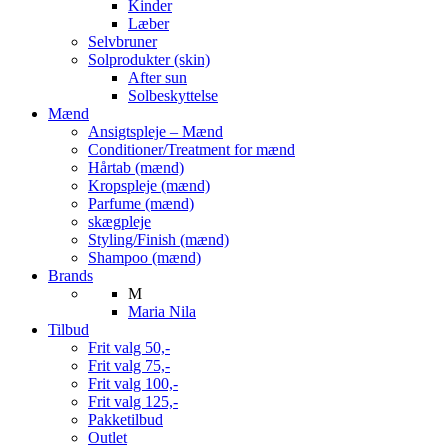
Kinder
Læber
Selvbruner
Solprodukter (skin)
After sun
Solbeskyttelse
Mænd
Ansigtspleje – Mænd
Conditioner/Treatment for mænd
Hårtab (mænd)
Kropspleje (mænd)
Parfume (mænd)
skægpleje
Styling/Finish (mænd)
Shampoo (mænd)
Brands
M
Maria Nila
Tilbud
Frit valg 50,-
Frit valg 75,-
Frit valg 100,-
Frit valg 125,-
Pakketilbud
Outlet