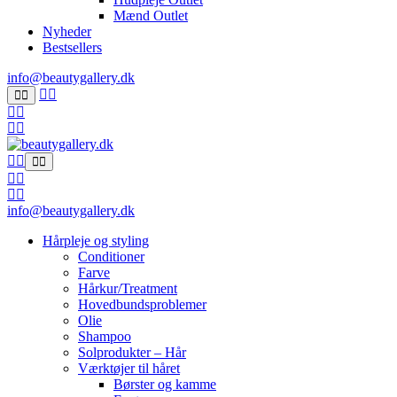
Mænd Outlet
Nyheder
Bestsellers
info@beautygallery.dk
info@beautygallery.dk
Hårpleje og styling
Conditioner
Farve
Hårkur/Treatment
Hovedbundsproblemer
Olie
Shampoo
Solprodukter – Hår
Værktøjer til håret
Børster og kamme