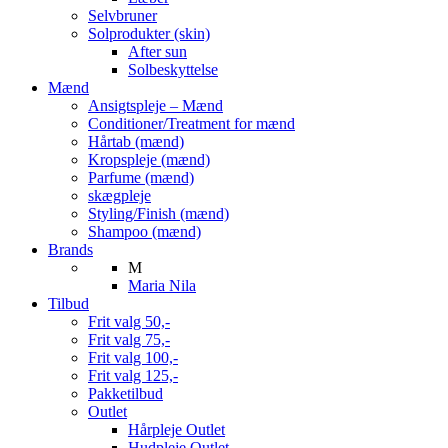
Selvbruner
Solprodukter (skin)
After sun
Solbeskyttelse
Mænd
Ansigtspleje – Mænd
Conditioner/Treatment for mænd
Hårtab (mænd)
Kropspleje (mænd)
Parfume (mænd)
skægpleje
Styling/Finish (mænd)
Shampoo (mænd)
Brands
M
Maria Nila
Tilbud
Frit valg 50,-
Frit valg 75,-
Frit valg 100,-
Frit valg 125,-
Pakketilbud
Outlet
Hårpleje Outlet
Hudpleje Outlet