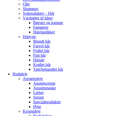
Olie
Shampoo
Solprodukter – Hår
Værktøjer til håret
Børster og kamme
Føntørrer
Hårelastikker
Hårtype
Blondt hår
Farvet hår
Fedtet hår
Fint hår
Hårtab
Krøllet hår
Tørt/behandlet hår
Hudpleje
Ansigtspleje
Ansigtscreme
Ansigtsmaske
Læber
Serum
Specialprodukter
Øjne
Kropspleje
Bodylotion