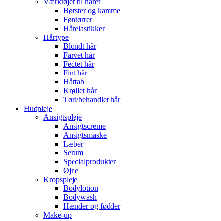
Værktøjer til håret
Børster og kamme
Føntørrer
Hårelastikker
Hårtype
Blondt hår
Farvet hår
Fedtet hår
Fint hår
Hårtab
Krøllet hår
Tørt/behandlet hår
Hudpleje
Ansigtspleje
Ansigtscreme
Ansigtsmaske
Læber
Serum
Specialprodukter
Øjne
Kropspleje
Bodylotion
Bodywash
Hænder og fødder
Make-up