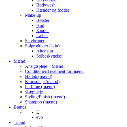
Bodywash
Hænder og fødder
Make-up
Børster
Hud
Kinder
Læber
Selvbruner
Solprodukter (skin)
After sun
Solbeskyttelse
Mænd
Ansigtspleje – Mænd
Conditioner/Treatment for mænd
Hårtab (mænd)
Kropspleje (mænd)
Parfume (mænd)
skægpleje
Styling/Finish (mænd)
Shampoo (mænd)
Brands
E
evo
Tilbud