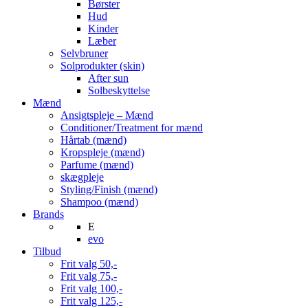
Børster
Hud
Kinder
Læber
Selvbruner
Solprodukter (skin)
After sun
Solbeskyttelse
Mænd
Ansigtspleje – Mænd
Conditioner/Treatment for mænd
Hårtab (mænd)
Kropspleje (mænd)
Parfume (mænd)
skægpleje
Styling/Finish (mænd)
Shampoo (mænd)
Brands
E
evo
Tilbud
Frit valg 50,-
Frit valg 75,-
Frit valg 100,-
Frit valg 125,-