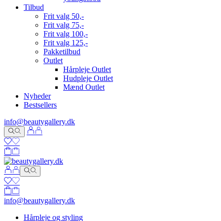
Tilbud
Frit valg 50,-
Frit valg 75,-
Frit valg 100,-
Frit valg 125,-
Pakketilbud
Outlet
Hårpleje Outlet
Hudpleje Outlet
Mænd Outlet
Nyheder
Bestsellers
info@beautygallery.dk
info@beautygallery.dk
Hårpleje og styling