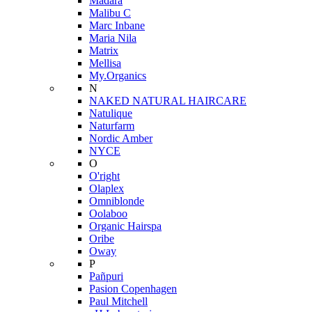
Mádara
Malibu C
Marc Inbane
Maria Nila
Matrix
Mellisa
My.Organics
N
NAKED NATURAL HAIRCARE
Natulique
Naturfarm
Nordic Amber
NYCE
O
O'right
Olaplex
Omniblonde
Oolaboo
Organic Hairspa
Oribe
Oway
P
Pañpuri
Pasion Copenhagen
Paul Mitchell