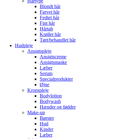
Hårtype
Blondt hår
Farvet hår
Fedtet hår
Fint hår
Hårtab
Krøllet hår
Tørt/behandlet hår
Hudpleje
Ansigtspleje
Ansigtscreme
Ansigtsmaske
Læber
Serum
Specialprodukter
Øjne
Kropspleje
Bodylotion
Bodywash
Hænder og fødder
Make-up
Børster
Hud
Kinder
Læber