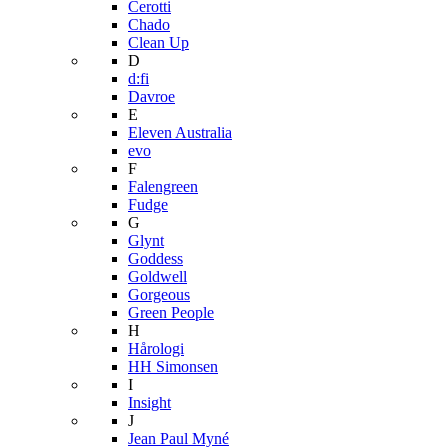
Cerotti
Chado
Clean Up
D
d:fi
Davroe
E
Eleven Australia
evo
F
Falengreen
Fudge
G
Glynt
Goddess
Goldwell
Gorgeous
Green People
H
Hårologi
HH Simonsen
I
Insight
J
Jean Paul Myné