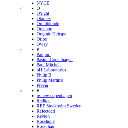
NYCE
O
O'right
Olaplex
Omniblonde
Oolaboo
Organic Hairspa
Oribe
Oway
P
Pañpuri
Pasion Copenhagen
Paul Mitchell
pH Laboratories
Philip B
Philip Martin's
Previa
R
re-new copenhagen
Redken
REF Stockholm Sweden
Refectocil
Revlon
Rosalique
Roverhair