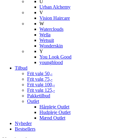
U
Urban Alchemy
V
Vision Haircare
W
Waterclouds
Wella
Wetsuit
Wonderskin
Y
You Look Good
youngblood
Tilbud
Frit valg 50,-
Frit valg 75,-
Frit valg 100,-
Frit valg 125,-
Pakketilbud
Outlet
Hårpleje Outlet
Hudpleje Outlet
Mænd Outlet
Nyheder
Bestsellers