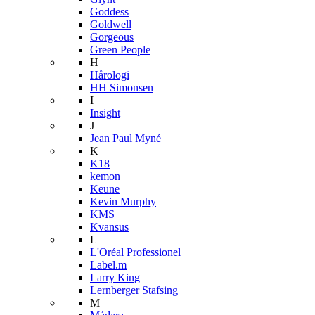
Goddess
Goldwell
Gorgeous
Green People
H
Hårologi
HH Simonsen
I
Insight
J
Jean Paul Myné
K
K18
kemon
Keune
Kevin Murphy
KMS
Kvansus
L
L'Oréal Professionel
Label.m
Larry King
Lernberger Stafsing
M