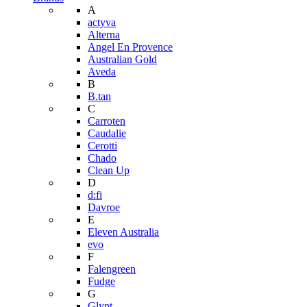
A
actyva
Alterna
Angel En Provence
Australian Gold
Aveda
B
B.tan
C
Carroten
Caudalie
Cerotti
Chado
Clean Up
D
d:fi
Davroe
E
Eleven Australia
evo
F
Falengreen
Fudge
G
Glynt