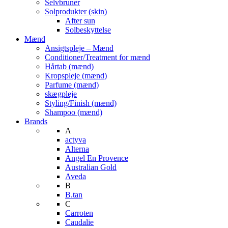
Selvbruner
Solprodukter (skin)
After sun
Solbeskyttelse
Mænd
Ansigtspleje – Mænd
Conditioner/Treatment for mænd
Hårtab (mænd)
Kropspleje (mænd)
Parfume (mænd)
skægpleje
Styling/Finish (mænd)
Shampoo (mænd)
Brands
A
actyva
Alterna
Angel En Provence
Australian Gold
Aveda
B
B.tan
C
Carroten
Caudalie