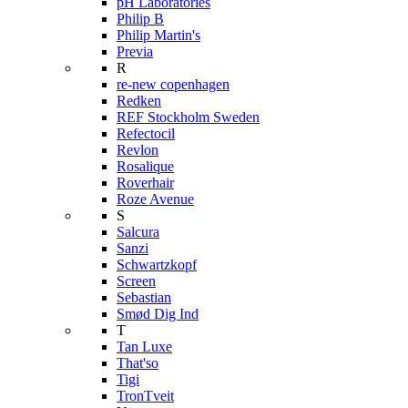
pH Laboratories
Philip B
Philip Martin's
Previa
R
re-new copenhagen
Redken
REF Stockholm Sweden
Refectocil
Revlon
Rosalique
Roverhair
Roze Avenue
S
Salcura
Sanzi
Schwartzkopf
Screen
Sebastian
Smød Dig Ind
T
Tan Luxe
That'so
Tigi
TronTveit