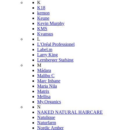
K
K18
kemon
Keune
Kevin Murphy
KMS
Kvansus
L
L'Oréal Professionel
Label.m
Larry King
Lernberger Stafsing
M
Mádara
Malibu C
Marc Inbane
Maria Nila
Matrix
Mellisa
My.Organics
N
NAKED NATURAL HAIRCARE
Natulique
Naturfarm
Nordic Amber