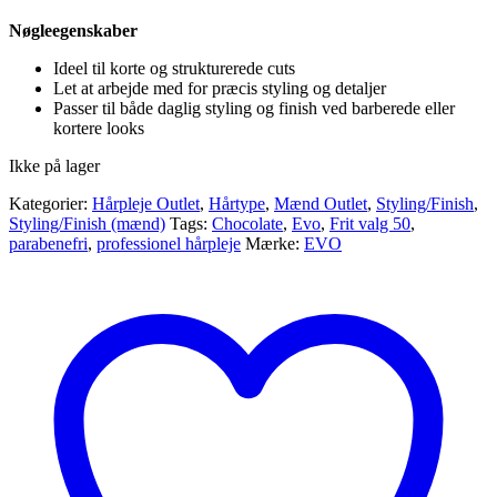
Nøgleegenskaber
Ideel til korte og strukturerede cuts
Let at arbejde med for præcis styling og detaljer
Passer til både daglig styling og finish ved barberede eller
kortere looks
Ikke på lager
Kategorier:
Hårpleje Outlet
,
Hårtype
,
Mænd Outlet
,
Styling/Finish
,
Styling/Finish (mænd)
Tags:
Chocolate
,
Evo
,
Frit valg 50
,
parabenefri
,
professionel hårpleje
Mærke:
EVO