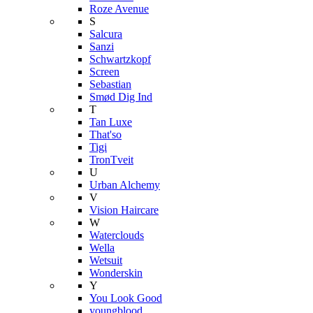
Roze Avenue
S
Salcura
Sanzi
Schwartzkopf
Screen
Sebastian
Smød Dig Ind
T
Tan Luxe
That'so
Tigi
TronTveit
U
Urban Alchemy
V
Vision Haircare
W
Waterclouds
Wella
Wetsuit
Wonderskin
Y
You Look Good
youngblood