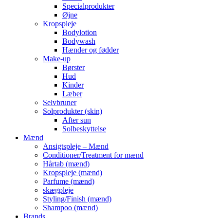
Specialprodukter
Øjne
Kropspleje
Bodylotion
Bodywash
Hænder og fødder
Make-up
Børster
Hud
Kinder
Læber
Selvbruner
Solprodukter (skin)
After sun
Solbeskyttelse
Mænd
Ansigtspleje – Mænd
Conditioner/Treatment for mænd
Hårtab (mænd)
Kropspleje (mænd)
Parfume (mænd)
skægpleje
Styling/Finish (mænd)
Shampoo (mænd)
Brands