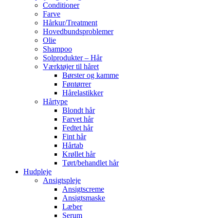
Conditioner
Farve
Hårkur/Treatment
Hovedbundsproblemer
Olie
Shampoo
Solprodukter – Hår
Værktøjer til håret
Børster og kamme
Føntørrer
Hårelastikker
Hårtype
Blondt hår
Farvet hår
Fedtet hår
Fint hår
Hårtab
Krøllet hår
Tørt/behandlet hår
Hudpleje
Ansigtspleje
Ansigtscreme
Ansigtsmaske
Læber
Serum