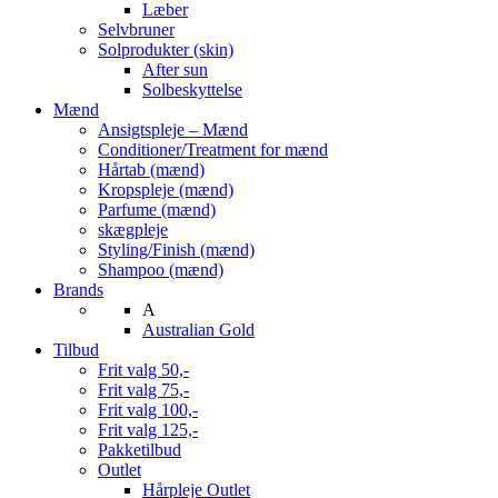
Læber
Selvbruner
Solprodukter (skin)
After sun
Solbeskyttelse
Mænd
Ansigtspleje – Mænd
Conditioner/Treatment for mænd
Hårtab (mænd)
Kropspleje (mænd)
Parfume (mænd)
skægpleje
Styling/Finish (mænd)
Shampoo (mænd)
Brands
A
Australian Gold
Tilbud
Frit valg 50,-
Frit valg 75,-
Frit valg 100,-
Frit valg 125,-
Pakketilbud
Outlet
Hårpleje Outlet