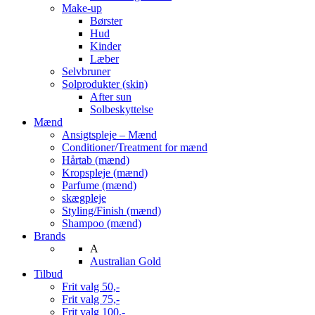
Make-up
Børster
Hud
Kinder
Læber
Selvbruner
Solprodukter (skin)
After sun
Solbeskyttelse
Mænd
Ansigtspleje – Mænd
Conditioner/Treatment for mænd
Hårtab (mænd)
Kropspleje (mænd)
Parfume (mænd)
skægpleje
Styling/Finish (mænd)
Shampoo (mænd)
Brands
A
Australian Gold
Tilbud
Frit valg 50,-
Frit valg 75,-
Frit valg 100,-