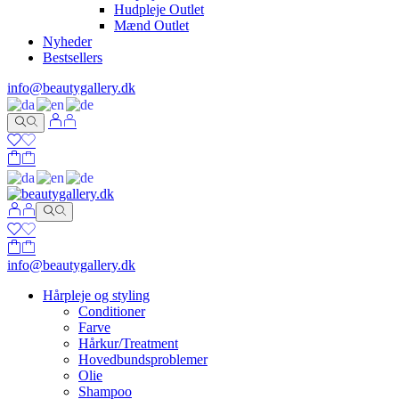
Hudpleje Outlet
Mænd Outlet
Nyheder
Bestsellers
info@beautygallery.dk
info@beautygallery.dk
Hårpleje og styling
Conditioner
Farve
Hårkur/Treatment
Hovedbundsproblemer
Olie
Shampoo