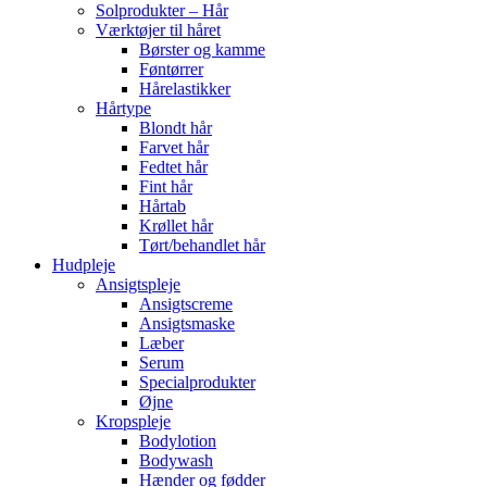
Solprodukter – Hår
Værktøjer til håret
Børster og kamme
Føntørrer
Hårelastikker
Hårtype
Blondt hår
Farvet hår
Fedtet hår
Fint hår
Hårtab
Krøllet hår
Tørt/behandlet hår
Hudpleje
Ansigtspleje
Ansigtscreme
Ansigtsmaske
Læber
Serum
Specialprodukter
Øjne
Kropspleje
Bodylotion
Bodywash
Hænder og fødder