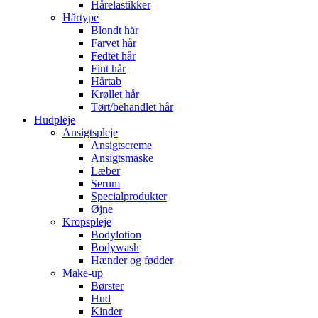
Hårelastikker
Hårtype
Blondt hår
Farvet hår
Fedtet hår
Fint hår
Hårtab
Krøllet hår
Tørt/behandlet hår
Hudpleje
Ansigtspleje
Ansigtscreme
Ansigtsmaske
Læber
Serum
Specialprodukter
Øjne
Kropspleje
Bodylotion
Bodywash
Hænder og fødder
Make-up
Børster
Hud
Kinder