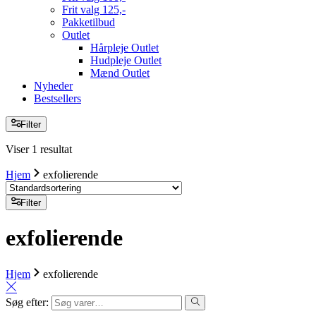
Frit valg 125,-
Pakketilbud
Outlet
Hårpleje Outlet
Hudpleje Outlet
Mænd Outlet
Nyheder
Bestsellers
Filter
Viser 1 resultat
Hjem
exfolierende
Filter
exfolierende
Hjem
exfolierende
Søg efter: