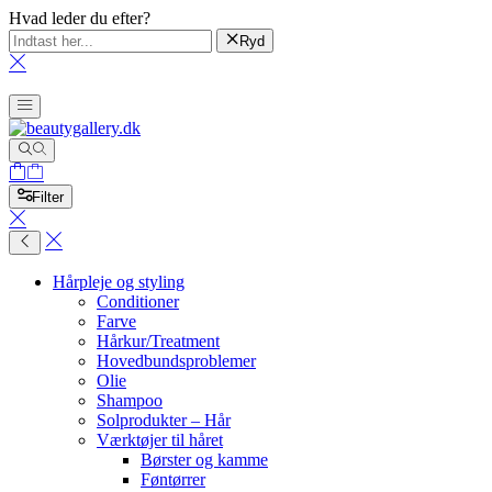
Hvad leder du efter?
Ryd
Filter
Hårpleje og styling
Conditioner
Farve
Hårkur/Treatment
Hovedbundsproblemer
Olie
Shampoo
Solprodukter – Hår
Værktøjer til håret
Børster og kamme
Føntørrer