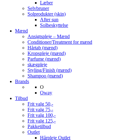
Læber
Selvbruner
Solprodukter (skin)
After sun
Solbeskyttelse
Mænd
Ansigtspleje – Mænd
Conditioner/Treatment for mænd
Hårtab (mænd)
Kropspleje (mænd)
Parfume (mænd)
skægpleje
Styling/Finish (mænd)
Shampoo (mænd)
Brands
O
Oway
Tilbud
Frit valg 50,-
Frit valg 75,-
Frit valg 100,-
Frit valg 125,-
Pakketilbud
Outlet
Hårpleje Outlet