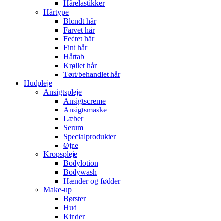
Hårelastikker
Hårtype
Blondt hår
Farvet hår
Fedtet hår
Fint hår
Hårtab
Krøllet hår
Tørt/behandlet hår
Hudpleje
Ansigtspleje
Ansigtscreme
Ansigtsmaske
Læber
Serum
Specialprodukter
Øjne
Kropspleje
Bodylotion
Bodywash
Hænder og fødder
Make-up
Børster
Hud
Kinder