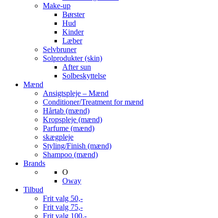
Make-up
Børster
Hud
Kinder
Læber
Selvbruner
Solprodukter (skin)
After sun
Solbeskyttelse
Mænd
Ansigtspleje – Mænd
Conditioner/Treatment for mænd
Hårtab (mænd)
Kropspleje (mænd)
Parfume (mænd)
skægpleje
Styling/Finish (mænd)
Shampoo (mænd)
Brands
O
Oway
Tilbud
Frit valg 50,-
Frit valg 75,-
Frit valg 100,-