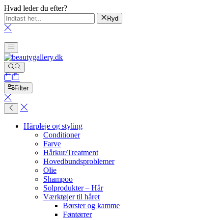
Hvad leder du efter?
Ryd
Filter
Hårpleje og styling
Conditioner
Farve
Hårkur/Treatment
Hovedbundsproblemer
Olie
Shampoo
Solprodukter – Hår
Værktøjer til håret
Børster og kamme
Føntørrer