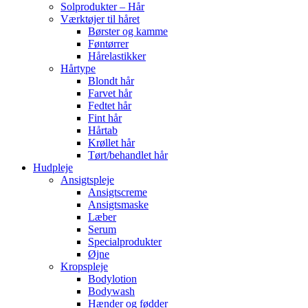
Solprodukter – Hår
Værktøjer til håret
Børster og kamme
Føntørrer
Hårelastikker
Hårtype
Blondt hår
Farvet hår
Fedtet hår
Fint hår
Hårtab
Krøllet hår
Tørt/behandlet hår
Hudpleje
Ansigtspleje
Ansigtscreme
Ansigtsmaske
Læber
Serum
Specialprodukter
Øjne
Kropspleje
Bodylotion
Bodywash
Hænder og fødder