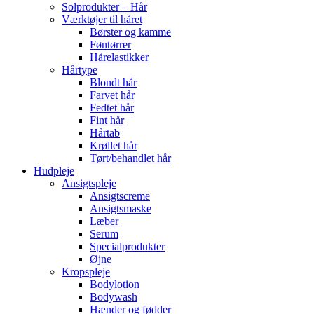
Solprodukter – Hår
Værktøjer til håret
Børster og kamme
Føntørrer
Hårelastikker
Hårtype
Blondt hår
Farvet hår
Fedtet hår
Fint hår
Hårtab
Krøllet hår
Tørt/behandlet hår
Hudpleje
Ansigtspleje
Ansigtscreme
Ansigtsmaske
Læber
Serum
Specialprodukter
Øjne
Kropspleje
Bodylotion
Bodywash
Hænder og fødder