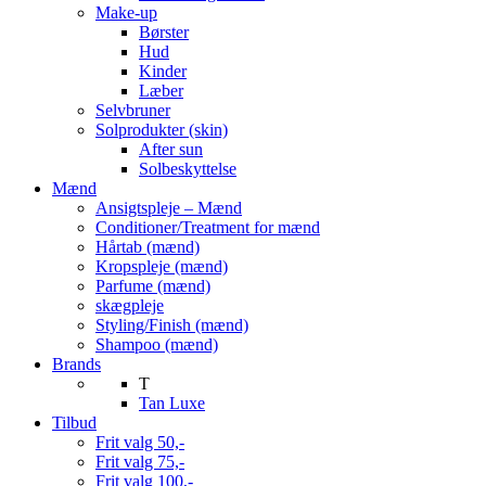
Make-up
Børster
Hud
Kinder
Læber
Selvbruner
Solprodukter (skin)
After sun
Solbeskyttelse
Mænd
Ansigtspleje – Mænd
Conditioner/Treatment for mænd
Hårtab (mænd)
Kropspleje (mænd)
Parfume (mænd)
skægpleje
Styling/Finish (mænd)
Shampoo (mænd)
Brands
T
Tan Luxe
Tilbud
Frit valg 50,-
Frit valg 75,-
Frit valg 100,-