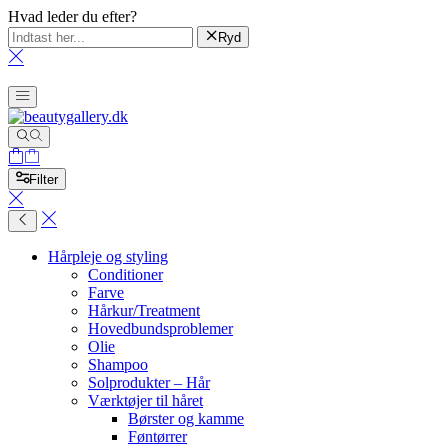
Hvad leder du efter?
Ryd
Filter
Hårpleje og styling
Conditioner
Farve
Hårkur/Treatment
Hovedbundsproblemer
Olie
Shampoo
Solprodukter – Hår
Værktøjer til håret
Børster og kamme
Føntørrer