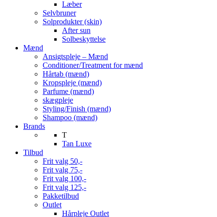
Læber
Selvbruner
Solprodukter (skin)
After sun
Solbeskyttelse
Mænd
Ansigtspleje – Mænd
Conditioner/Treatment for mænd
Hårtab (mænd)
Kropspleje (mænd)
Parfume (mænd)
skægpleje
Styling/Finish (mænd)
Shampoo (mænd)
Brands
T
Tan Luxe
Tilbud
Frit valg 50,-
Frit valg 75,-
Frit valg 100,-
Frit valg 125,-
Pakketilbud
Outlet
Hårpleje Outlet