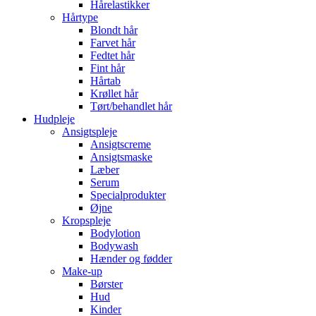
Hårelastikker
Hårtype
Blondt hår
Farvet hår
Fedtet hår
Fint hår
Hårtab
Krøllet hår
Tørt/behandlet hår
Hudpleje
Ansigtspleje
Ansigtscreme
Ansigtsmaske
Læber
Serum
Specialprodukter
Øjne
Kropspleje
Bodylotion
Bodywash
Hænder og fødder
Make-up
Børster
Hud
Kinder