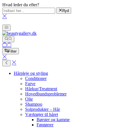
Hvad leder du efter?
Ryd
Filter
Hårpleje og styling
Conditioner
Farve
Hårkur/Treatment
Hovedbundsproblemer
Olie
Shampoo
Solprodukter – Hår
Værktøjer til håret
Børster og kamme
Føntørrer