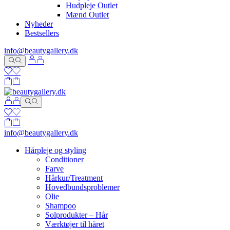
Hudpleje Outlet
Mænd Outlet
Nyheder
Bestsellers
info@beautygallery.dk
info@beautygallery.dk
Hårpleje og styling
Conditioner
Farve
Hårkur/Treatment
Hovedbundsproblemer
Olie
Shampoo
Solprodukter – Hår
Værktøjer til håret