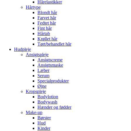
Hårelastikker
Hårtype
Blondt hår
Farvet hår
Fedtet hår
Fint hår
Hårtab
Krøllet hår
Tørt/behandlet hår
Hudpleje
Ansigtspleje
Ansigtscreme
Ansigtsmaske
Læber
Serum
Specialprodukter
Øjne
Kropspleje
Bodylotion
Bodywash
Hænder og fødder
Make-up
Børster
Hud
Kinder