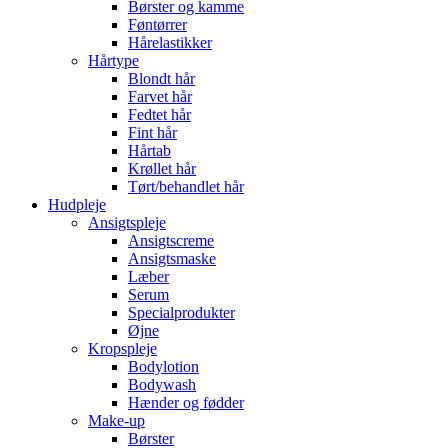
Børster og kamme
Føntørrer
Hårelastikker
Hårtype
Blondt hår
Farvet hår
Fedtet hår
Fint hår
Hårtab
Krøllet hår
Tørt/behandlet hår
Hudpleje
Ansigtspleje
Ansigtscreme
Ansigtsmaske
Læber
Serum
Specialprodukter
Øjne
Kropspleje
Bodylotion
Bodywash
Hænder og fødder
Make-up
Børster