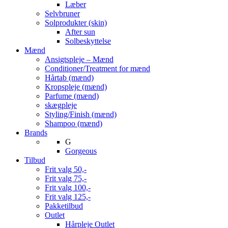
Læber
Selvbruner
Solprodukter (skin)
After sun
Solbeskyttelse
Mænd
Ansigtspleje – Mænd
Conditioner/Treatment for mænd
Hårtab (mænd)
Kropspleje (mænd)
Parfume (mænd)
skægpleje
Styling/Finish (mænd)
Shampoo (mænd)
Brands
G
Gorgeous
Tilbud
Frit valg 50,-
Frit valg 75,-
Frit valg 100,-
Frit valg 125,-
Pakketilbud
Outlet
Hårpleje Outlet