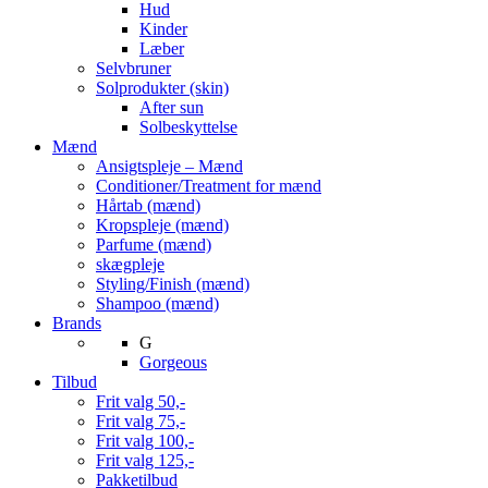
Hud
Kinder
Læber
Selvbruner
Solprodukter (skin)
After sun
Solbeskyttelse
Mænd
Ansigtspleje – Mænd
Conditioner/Treatment for mænd
Hårtab (mænd)
Kropspleje (mænd)
Parfume (mænd)
skægpleje
Styling/Finish (mænd)
Shampoo (mænd)
Brands
G
Gorgeous
Tilbud
Frit valg 50,-
Frit valg 75,-
Frit valg 100,-
Frit valg 125,-
Pakketilbud