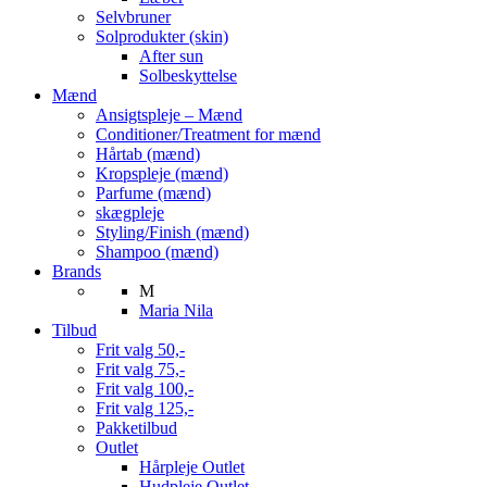
Selvbruner
Solprodukter (skin)
After sun
Solbeskyttelse
Mænd
Ansigtspleje – Mænd
Conditioner/Treatment for mænd
Hårtab (mænd)
Kropspleje (mænd)
Parfume (mænd)
skægpleje
Styling/Finish (mænd)
Shampoo (mænd)
Brands
M
Maria Nila
Tilbud
Frit valg 50,-
Frit valg 75,-
Frit valg 100,-
Frit valg 125,-
Pakketilbud
Outlet
Hårpleje Outlet
Hudpleje Outlet