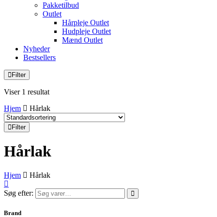
Pakketilbud
Outlet
Hårpleje Outlet
Hudpleje Outlet
Mænd Outlet
Nyheder
Bestsellers
Filter
Viser 1 resultat
Hjem
Hårlak
Filter
Hårlak
Hjem
Hårlak
Søg efter:
Brand