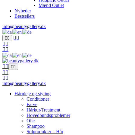
Mænd Outlet
Nyheder
Bestsellers
info@beautygallery.dk
info@beautygallery.dk
Hårpleje og styling
Conditioner
Farve
Hårkur/Treatment
Hovedbundsproblemer
Olie
Shampoo
Solprodukter – Hår