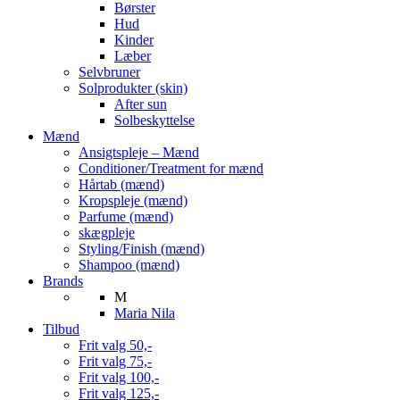
Børster
Hud
Kinder
Læber
Selvbruner
Solprodukter (skin)
After sun
Solbeskyttelse
Mænd
Ansigtspleje – Mænd
Conditioner/Treatment for mænd
Hårtab (mænd)
Kropspleje (mænd)
Parfume (mænd)
skægpleje
Styling/Finish (mænd)
Shampoo (mænd)
Brands
M
Maria Nila
Tilbud
Frit valg 50,-
Frit valg 75,-
Frit valg 100,-
Frit valg 125,-