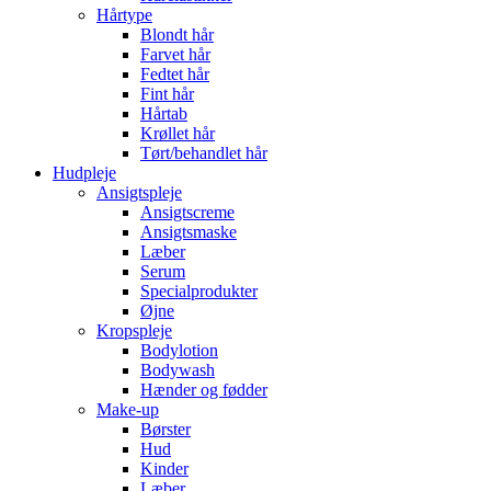
Hårtype
Blondt hår
Farvet hår
Fedtet hår
Fint hår
Hårtab
Krøllet hår
Tørt/behandlet hår
Hudpleje
Ansigtspleje
Ansigtscreme
Ansigtsmaske
Læber
Serum
Specialprodukter
Øjne
Kropspleje
Bodylotion
Bodywash
Hænder og fødder
Make-up
Børster
Hud
Kinder
Læber