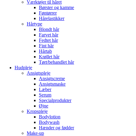
Værktøjer til håret
Børster og kamme
Føntørrer
Hårelastikker
Hårtype
Blondt hår
Farvet hår
Fedtet hår
Fint hår
Hårtab
Krøllet hår
Tørt/behandlet hår
Hudpleje
Ansigtspleje
Ansigtscreme
Ansigtsmaske
Læber
Serum
Specialprodukter
Øjne
Kropspleje
Bodylotion
Bodywash
Hænder og fødder
Make-up