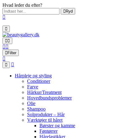
Hvad leder du efter?
Ryd
Filter
Hårpleje og styling
Conditioner
Farve
Hårkur/Treatment
Hovedbundsproblemer
Olie
Shampoo
Solprodukter – Hår
Værktøjer til håret
Børster og kamme
Føntørrer
Hårelastikker