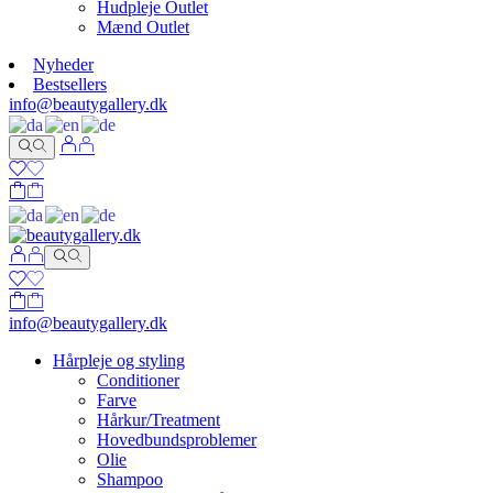
Hudpleje Outlet
Mænd Outlet
Nyheder
Bestsellers
info@beautygallery.dk
info@beautygallery.dk
Hårpleje og styling
Conditioner
Farve
Hårkur/Treatment
Hovedbundsproblemer
Olie
Shampoo