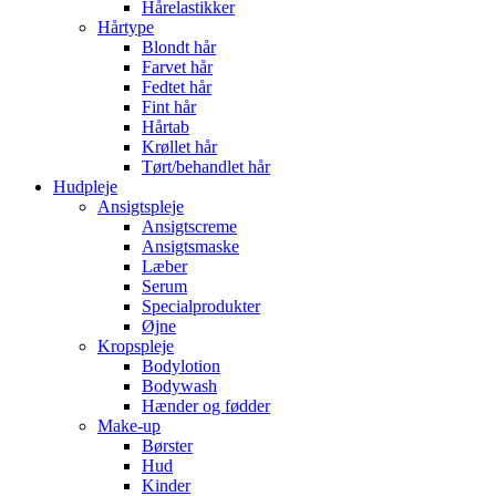
Hårelastikker
Hårtype
Blondt hår
Farvet hår
Fedtet hår
Fint hår
Hårtab
Krøllet hår
Tørt/behandlet hår
Hudpleje
Ansigtspleje
Ansigtscreme
Ansigtsmaske
Læber
Serum
Specialprodukter
Øjne
Kropspleje
Bodylotion
Bodywash
Hænder og fødder
Make-up
Børster
Hud
Kinder