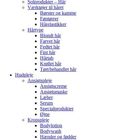
Solprodukter – Hår
Værktøjer til håret
Børster og kamme
Føntørrer
Hårelastikker
Hårtype
Blondt hår
Farvet hår
Fedtet hår
Fint hår
Hårtab
Krøllet hår
Tørt/behandlet hår
Hudpleje
Ansigtspleje
Ansigtscreme
Ansigtsmaske
Læber
Serum
Specialprodukter
Øjne
Kropspleje
Bodylotion
Bodywash
Hænder og fødder