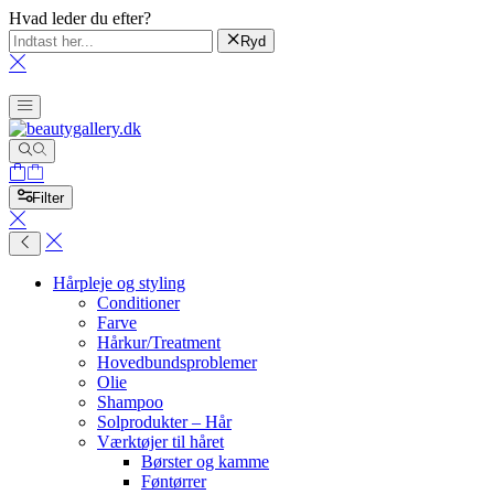
Hvad leder du efter?
Ryd
Filter
Hårpleje og styling
Conditioner
Farve
Hårkur/Treatment
Hovedbundsproblemer
Olie
Shampoo
Solprodukter – Hår
Værktøjer til håret
Børster og kamme
Føntørrer