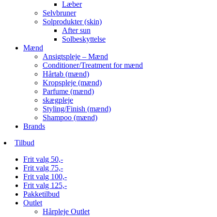
Læber
Selvbruner
Solprodukter (skin)
After sun
Solbeskyttelse
Mænd
Ansigtspleje – Mænd
Conditioner/Treatment for mænd
Hårtab (mænd)
Kropspleje (mænd)
Parfume (mænd)
skægpleje
Styling/Finish (mænd)
Shampoo (mænd)
Brands
Tilbud
Frit valg 50,-
Frit valg 75,-
Frit valg 100,-
Frit valg 125,-
Pakketilbud
Outlet
Hårpleje Outlet