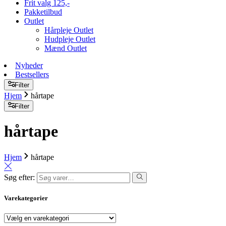
Frit valg 125,-
Pakketilbud
Outlet
Hårpleje Outlet
Hudpleje Outlet
Mænd Outlet
Nyheder
Bestsellers
Filter
Hjem
hårtape
Filter
hårtape
Hjem
hårtape
Søg efter:
Varekategorier