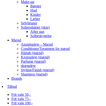
Make-up
Børster
Hud
Kinder
Læber
Selvbruner
Solprodukter (skin)
After sun
Solbeskyttelse
Mænd
Ansigtspleje – Mænd
Conditioner/Treatment for mænd
Hårtab (mænd)
Kropspleje (mænd)
Parfume (mænd)
skægpleje
Styling/Finish (mænd)
Shampoo (mænd)
Brands
Tilbud
Frit valg 50,-
Frit valg 75,-
Frit valg 100,-