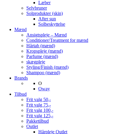
Læber
Selvbruner
Solprodukter (skin)
After sun
Solbeskyttelse
Mænd
Ansigtspleje – Mænd
Conditioner/Treatment for mænd
Hårtab (mænd)
Kropspleje (mænd)
Parfume (mænd)
skægpleje
Styling/Finish (mænd)
Shampoo (mænd)
Brands
O
Oway
Tilbud
Frit valg 50,-
Frit valg 75,-
Frit valg 100,-
Frit valg 125,-
Pakketilbud
Outlet
Hårpleje Outlet