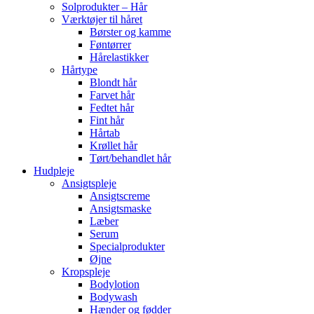
Solprodukter – Hår
Værktøjer til håret
Børster og kamme
Føntørrer
Hårelastikker
Hårtype
Blondt hår
Farvet hår
Fedtet hår
Fint hår
Hårtab
Krøllet hår
Tørt/behandlet hår
Hudpleje
Ansigtspleje
Ansigtscreme
Ansigtsmaske
Læber
Serum
Specialprodukter
Øjne
Kropspleje
Bodylotion
Bodywash
Hænder og fødder