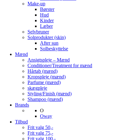
Make-up
Børster
Hud
Kinder
Læber
Selvbruner
Solprodukter (skin)
After sun
Solbeskyttelse
Mænd
Ansigtspleje – Mænd
Conditioner/Treatment for mænd
Hårtab (mænd)
Kropspleje (mænd)
Parfume (mænd)
skægpleje
Styling/Finish (mænd)
Shampoo (mænd)
Brands
O
Oway
Tilbud
Frit valg 50,-
Frit valg 75,-
Frit valg 100,-