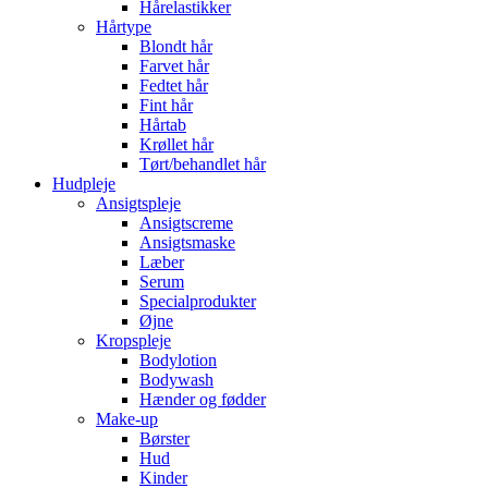
Hårelastikker
Hårtype
Blondt hår
Farvet hår
Fedtet hår
Fint hår
Hårtab
Krøllet hår
Tørt/behandlet hår
Hudpleje
Ansigtspleje
Ansigtscreme
Ansigtsmaske
Læber
Serum
Specialprodukter
Øjne
Kropspleje
Bodylotion
Bodywash
Hænder og fødder
Make-up
Børster
Hud
Kinder