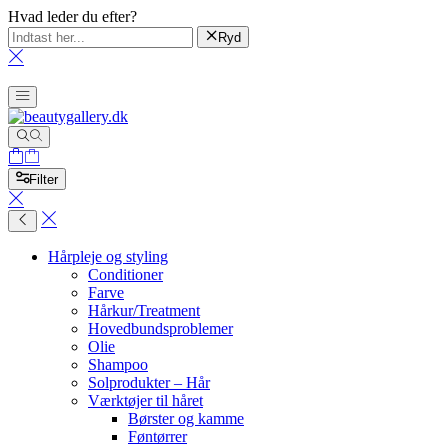
Hvad leder du efter?
Ryd
Filter
Hårpleje og styling
Conditioner
Farve
Hårkur/Treatment
Hovedbundsproblemer
Olie
Shampoo
Solprodukter – Hår
Værktøjer til håret
Børster og kamme
Føntørrer