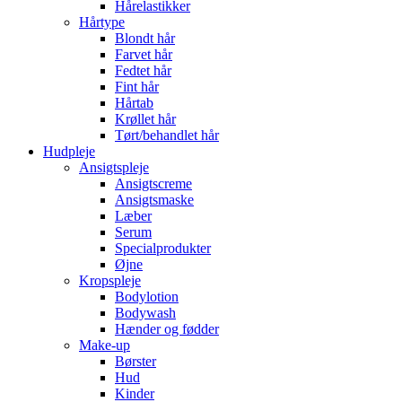
Hårelastikker
Hårtype
Blondt hår
Farvet hår
Fedtet hår
Fint hår
Hårtab
Krøllet hår
Tørt/behandlet hår
Hudpleje
Ansigtspleje
Ansigtscreme
Ansigtsmaske
Læber
Serum
Specialprodukter
Øjne
Kropspleje
Bodylotion
Bodywash
Hænder og fødder
Make-up
Børster
Hud
Kinder