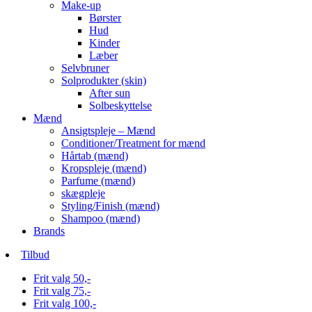
Make-up
Børster
Hud
Kinder
Læber
Selvbruner
Solprodukter (skin)
After sun
Solbeskyttelse
Mænd
Ansigtspleje – Mænd
Conditioner/Treatment for mænd
Hårtab (mænd)
Kropspleje (mænd)
Parfume (mænd)
skægpleje
Styling/Finish (mænd)
Shampoo (mænd)
Brands
Tilbud
Frit valg 50,-
Frit valg 75,-
Frit valg 100,-