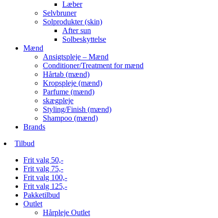
Læber
Selvbruner
Solprodukter (skin)
After sun
Solbeskyttelse
Mænd
Ansigtspleje – Mænd
Conditioner/Treatment for mænd
Hårtab (mænd)
Kropspleje (mænd)
Parfume (mænd)
skægpleje
Styling/Finish (mænd)
Shampoo (mænd)
Brands
Tilbud
Frit valg 50,-
Frit valg 75,-
Frit valg 100,-
Frit valg 125,-
Pakketilbud
Outlet
Hårpleje Outlet