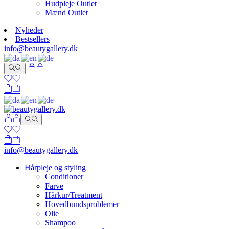
Hudpleje Outlet
Mænd Outlet
Nyheder
Bestsellers
info@beautygallery.dk
info@beautygallery.dk
Hårpleje og styling
Conditioner
Farve
Hårkur/Treatment
Hovedbundsproblemer
Olie
Shampoo