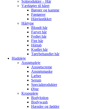
Solprodukter – Hår
Værktøjer til håret
Børster og kamme
Føntørrer
Hårelastikker
Hårtype
Blondt hår
Farvet hår
Fedtet hår
Fint hår
Hårtab
Krøllet hår
Tørt/behandlet hår
Hudpleje
Ansigtspleje
Ansigtscreme
Ansigtsmaske
Læber
Serum
Specialprodukter
Øjne
Kropspleje
Bodylotion
Bodywash
Hænder og fødder