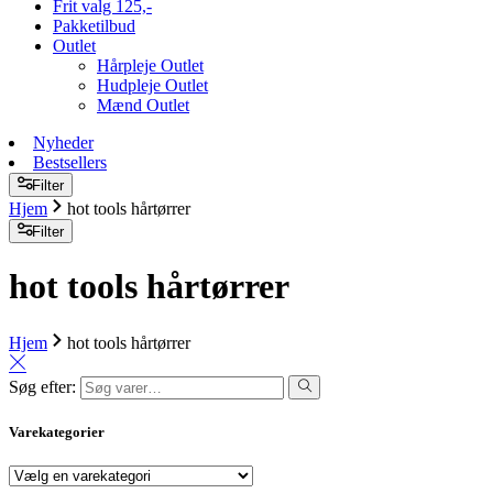
Frit valg 125,-
Pakketilbud
Outlet
Hårpleje Outlet
Hudpleje Outlet
Mænd Outlet
Nyheder
Bestsellers
Filter
Hjem
hot tools hårtørrer
Filter
hot tools hårtørrer
Hjem
hot tools hårtørrer
Søg efter:
Varekategorier