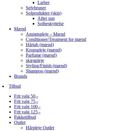
Læber
Selvbruner
Solprodukter (skin)
After sun
Solbeskyttelse
Mænd
Ansigtspleje – Mænd
Conditioner/Treatment for mænd
Hårtab (mænd)
Kropspleje (mænd)
Parfume (mænd)
skægpleje
Styling/Finish (mænd)
Shampoo (mænd)
Brands
Tilbud
Frit valg 50,-
Frit valg 75,-
Frit valg 100,-
Frit valg 125,-
Pakketilbud
Outlet
Hårpleje Outlet