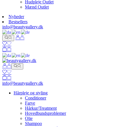
Hudpleje Outlet
Mænd Outlet
Nyheder
Bestsellers
info@beautygallery.dk
info@beautygallery.dk
Hårpleje og styling
Conditioner
Farve
Hårkur/Treatment
Hovedbundsproblemer
Olie
Shampoo