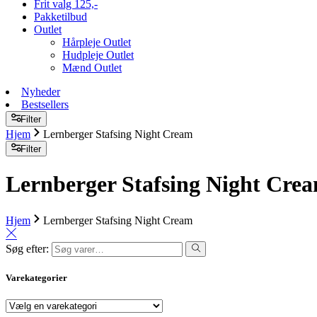
Frit valg 125,-
Pakketilbud
Outlet
Hårpleje Outlet
Hudpleje Outlet
Mænd Outlet
Nyheder
Bestsellers
Filter
Hjem
Lernberger Stafsing Night Cream
Filter
Lernberger Stafsing Night Cre
Hjem
Lernberger Stafsing Night Cream
Søg efter:
Varekategorier