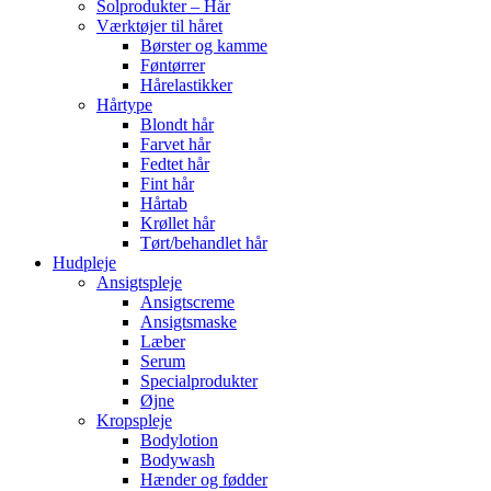
Solprodukter – Hår
Værktøjer til håret
Børster og kamme
Føntørrer
Hårelastikker
Hårtype
Blondt hår
Farvet hår
Fedtet hår
Fint hår
Hårtab
Krøllet hår
Tørt/behandlet hår
Hudpleje
Ansigtspleje
Ansigtscreme
Ansigtsmaske
Læber
Serum
Specialprodukter
Øjne
Kropspleje
Bodylotion
Bodywash
Hænder og fødder