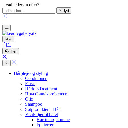
Hvad leder du efter?
Ryd
Filter
Hårpleje og styling
Conditioner
Farve
Hårkur/Treatment
Hovedbundsproblemer
Olie
Shampoo
Solprodukter – Hår
Værktøjer til håret
Børster og kamme
Føntørrer