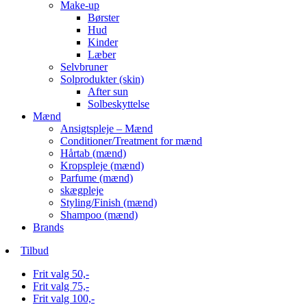
Make-up
Børster
Hud
Kinder
Læber
Selvbruner
Solprodukter (skin)
After sun
Solbeskyttelse
Mænd
Ansigtspleje – Mænd
Conditioner/Treatment for mænd
Hårtab (mænd)
Kropspleje (mænd)
Parfume (mænd)
skægpleje
Styling/Finish (mænd)
Shampoo (mænd)
Brands
Tilbud
Frit valg 50,-
Frit valg 75,-
Frit valg 100,-