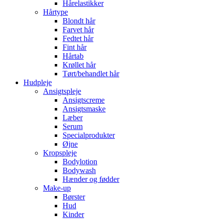
Hårelastikker
Hårtype
Blondt hår
Farvet hår
Fedtet hår
Fint hår
Hårtab
Krøllet hår
Tørt/behandlet hår
Hudpleje
Ansigtspleje
Ansigtscreme
Ansigtsmaske
Læber
Serum
Specialprodukter
Øjne
Kropspleje
Bodylotion
Bodywash
Hænder og fødder
Make-up
Børster
Hud
Kinder