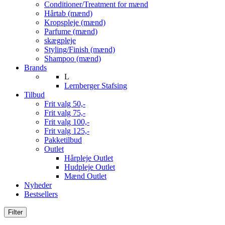
Conditioner/Treatment for mænd
Hårtab (mænd)
Kropspleje (mænd)
Parfume (mænd)
skægpleje
Styling/Finish (mænd)
Shampoo (mænd)
Brands
L
Lernberger Stafsing
Tilbud
Frit valg 50,-
Frit valg 75,-
Frit valg 100,-
Frit valg 125,-
Pakketilbud
Outlet
Hårpleje Outlet
Hudpleje Outlet
Mænd Outlet
Nyheder
Bestsellers
Filter