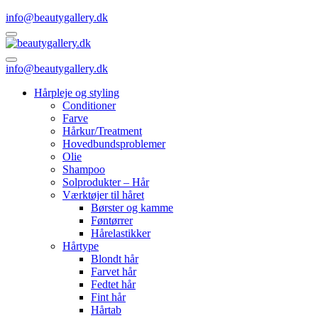
info@beautygallery.dk
info@beautygallery.dk
Hårpleje og styling
Conditioner
Farve
Hårkur/Treatment
Hovedbundsproblemer
Olie
Shampoo
Solprodukter – Hår
Værktøjer til håret
Børster og kamme
Føntørrer
Hårelastikker
Hårtype
Blondt hår
Farvet hår
Fedtet hår
Fint hår
Hårtab