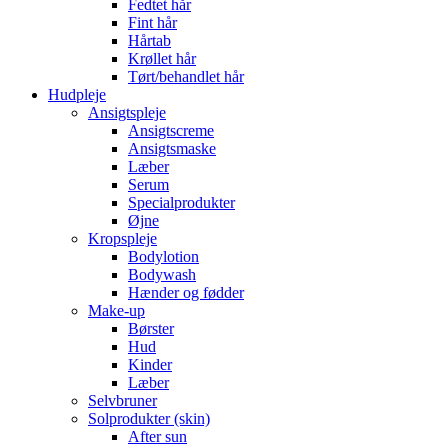
Fedtet hår
Fint hår
Hårtab
Krøllet hår
Tørt/behandlet hår
Hudpleje
Ansigtspleje
Ansigtscreme
Ansigtsmaske
Læber
Serum
Specialprodukter
Øjne
Kropspleje
Bodylotion
Bodywash
Hænder og fødder
Make-up
Børster
Hud
Kinder
Læber
Selvbruner
Solprodukter (skin)
After sun