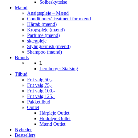
Solbeskyttelse
Mænd
Ansigtspleje – Mænd
Conditioner/Treatment for mænd
Hårtab (mænd)
Kropspleje (mænd)
Parfume (mænd)
skægpleje
Styling/Finish (mænd)
Shampoo (mænd)
Brands
L
Lernberger Stafsing
Tilbud
Frit valg 50,-
Frit valg 75,-
Frit valg 100,-
Frit valg 125,-
Pakketilbud
Outlet
Hårpleje Outlet
Hudpleje Outlet
Mænd Outlet
Nyheder
Bestsellers