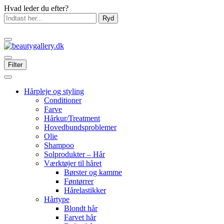
Hvad leder du efter?
Ryd
Filter
Hårpleje og styling
Conditioner
Farve
Hårkur/Treatment
Hovedbundsproblemer
Olie
Shampoo
Solprodukter – Hår
Værktøjer til håret
Børster og kamme
Føntørrer
Hårelastikker
Hårtype
Blondt hår
Farvet hår