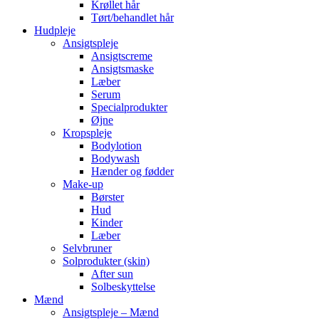
Krøllet hår
Tørt/behandlet hår
Hudpleje
Ansigtspleje
Ansigtscreme
Ansigtsmaske
Læber
Serum
Specialprodukter
Øjne
Kropspleje
Bodylotion
Bodywash
Hænder og fødder
Make-up
Børster
Hud
Kinder
Læber
Selvbruner
Solprodukter (skin)
After sun
Solbeskyttelse
Mænd
Ansigtspleje – Mænd