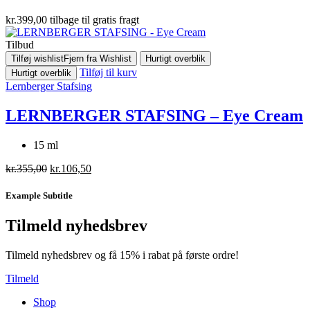
kr.
399,00
tilbage til gratis fragt
Tilbud
Tilføj wishlist
Fjern fra Wishlist
Hurtigt overblik
Tilføj til kurv
Hurtigt overblik
Lernberger Stafsing
LERNBERGER STAFSING – Eye Cream
15 ml
Den
Den
kr.
355,00
kr.
106,50
oprindelige
aktuelle
pris
pris
Example Subtitle
var:
er:
kr.355,00.
kr.106,50.
Tilmeld nyhedsbrev
Tilmeld nyhedsbrev og få 15% i rabat på første ordre!
Tilmeld
Shop