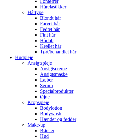
Føntørrer
Hårelastikker
Hårtype
Blondt hår
Farvet hår
Fedtet hår
Fint hår
Hårtab
Krøllet hår
Tørt/behandlet hår
Hudpleje
Ansigtspleje
Ansigtscreme
Ansigtsmaske
Læber
Serum
Specialprodukter
Øjne
Kropspleje
Bodylotion
Bodywash
Hænder og fødder
Make-up
Børster
Hud