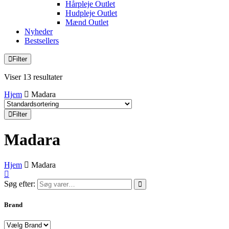
Hårpleje Outlet
Hudpleje Outlet
Mænd Outlet
Nyheder
Bestsellers
Filter
Viser 13 resultater
Hjem
Madara
Filter
Madara
Hjem
Madara
Søg efter:
Brand