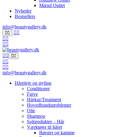
Mænd Outlet
Nyheder
Bestsellers
info@beautygallery.dk
info@beautygallery.dk
Hårpleje og styling
Conditioner
Farve
Hårkur/Treatment
Hovedbundsproblemer
Olie
Shampoo
Solprodukter – Hår
Værktøjer til håret
Børster og kamme