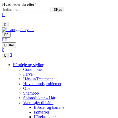
Hvad leder du efter?
Ryd
Filter
Hårpleje og styling
Conditioner
Farve
Hårkur/Treatment
Hovedbundsproblemer
Olie
Shampoo
Solprodukter – Hår
Værktøjer til håret
Børster og kamme
Føntørrer
Hårelastikker