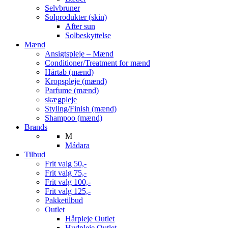
Selvbruner
Solprodukter (skin)
After sun
Solbeskyttelse
Mænd
Ansigtspleje – Mænd
Conditioner/Treatment for mænd
Hårtab (mænd)
Kropspleje (mænd)
Parfume (mænd)
skægpleje
Styling/Finish (mænd)
Shampoo (mænd)
Brands
M
Mádara
Tilbud
Frit valg 50,-
Frit valg 75,-
Frit valg 100,-
Frit valg 125,-
Pakketilbud
Outlet
Hårpleje Outlet
Hudpleje Outlet