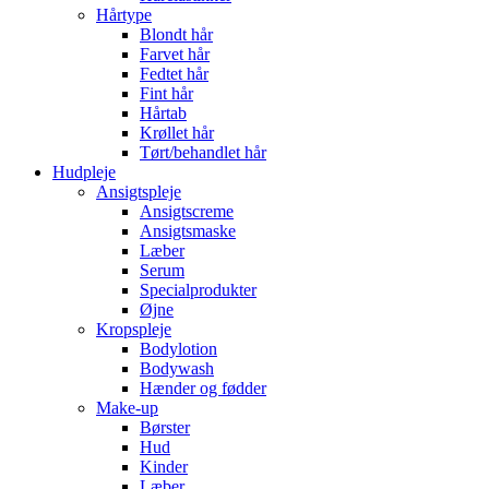
Hårtype
Blondt hår
Farvet hår
Fedtet hår
Fint hår
Hårtab
Krøllet hår
Tørt/behandlet hår
Hudpleje
Ansigtspleje
Ansigtscreme
Ansigtsmaske
Læber
Serum
Specialprodukter
Øjne
Kropspleje
Bodylotion
Bodywash
Hænder og fødder
Make-up
Børster
Hud
Kinder
Læber